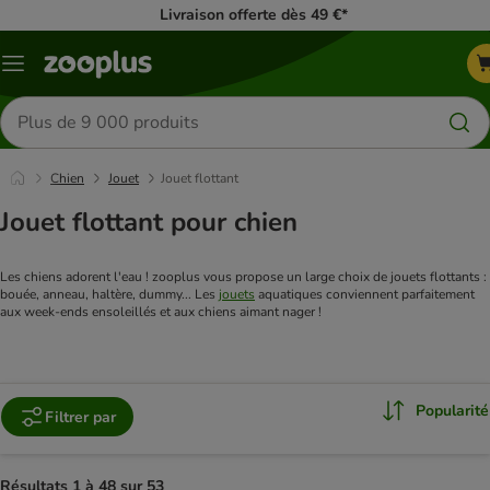
Livraison offerte dès 49 €*
Menu
Rechercher
des
produits
Chien
Jouet
Jouet flottant
Jouet flottant pour chien
Les chiens adorent l'eau ! zooplus vous propose un large choix de jouets flottants : 
bouée, anneau, haltère, dummy... Les 
jouets
 aquatiques conviennent parfaitement 
aux week-ends ensoleillés et aux chiens aimant nager !
Popularité
Filtrer par
Résultats 1 à 48 sur 53