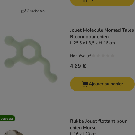
2 variantes
Jouet Molécule Nomad Tales
Bloom pour chien
L 25,5 x l 3,5 x H 16 cm
Non évalué
4,69 €
Ajouter au panier
Nouveau
Rukka Jouet flottant pour
chien Morse
L 16 x l 20 cm