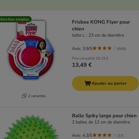
élection zooplus
Frisbee KONG Flyer pour
chien
taille L : 23 cm de diamètre
Avis: 3.9/5
(
849
)
Prix conseillé
16,19 €
13,49 €
Ajouter au panier
2 variantes
Balle Spiky large pour chien
2 balles de 12 cm de diamètre
Avis: 4.3/5
(
37
)