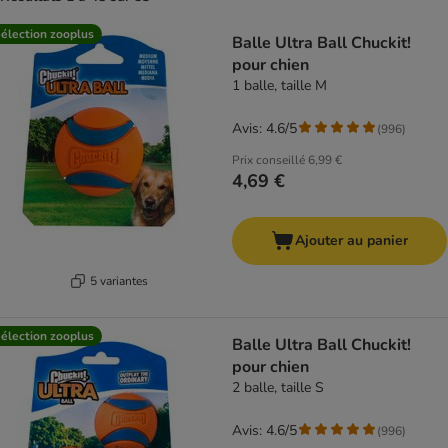
product items have been changed
élection zooplus
Balle Ultra Ball Chuckit!
pour chien
1 balle, taille M
Avis: 4.6/5
(
996
)
Prix conseillé
6,99 €
4,69 €
Ajouter au panier
5 variantes
élection zooplus
Balle Ultra Ball Chuckit!
pour chien
2 balle, taille S
Avis: 4.6/5
(
996
)