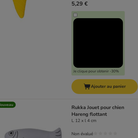
5,29 €
Je clique pour obtenir -30%
Ajouter au panier
Nouveau
Rukka Jouet pour chien
Hareng flottant
L 12 x l 4 cm
Non évalué