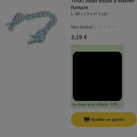
TIAKI Jouet tressé à mâcher
flottant
L 48 x l 3 x H 1 cm
Non évalué
3,19 €
Je clique pour obtenir -15%
Ajouter au panier