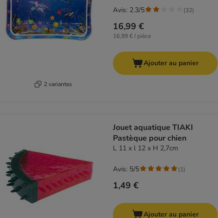
Avis: 2.3/5
(
32
)
16,99 €
16,99 € / pièce
Ajouter au panier
2 variantes
Jouet aquatique TIAKI
Pastèque pour chien
L 11 x l 12 x H 2,7cm
Avis: 5/5
(
1
)
1,49 €
Ajouter au panier