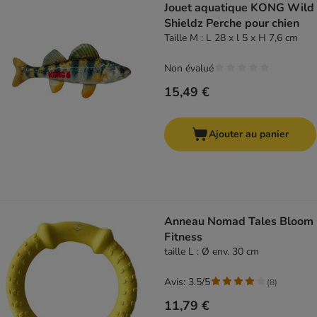
Jouet aquatique KONG Wild
Shieldz Perche pour chien
Taille M : L 28 x l 5 x H 7,6 cm
Non évalué
15,49 €
Ajouter au panier
Anneau Nomad Tales Bloom
Fitness
taille L : Ø env. 30 cm
Avis: 3.5/5
(
8
)
11,79 €