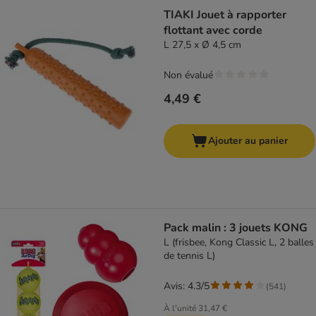
TIAKI Jouet à rapporter
flottant avec corde
L 27,5 x Ø 4,5 cm
Non évalué
4,49 €
Ajouter au panier
Pack malin : 3 jouets KONG
L (frisbee, Kong Classic L, 2 balles
de tennis L)
Avis: 4.3/5
(
541
)
À l'unité
31,47 €