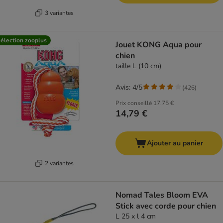
3 variantes
élection zooplus
Jouet KONG Aqua pour
chien
taille L (10 cm)
Avis: 4/5
(
426
)
Prix conseillé
17,75 €
14,79 €
Ajouter au panier
2 variantes
Nomad Tales Bloom EVA
Stick avec corde pour chien
L 25 x l 4 cm