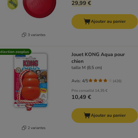
29,99 €
Ajouter au panier
3 variantes
élection zooplus
Jouet KONG Aqua pour
chien
taille M (8,5 cm)
Avis: 4/5
(
426
)
Prix conseillé
14,35 €
10,49 €
Ajouter au panier
2 variantes