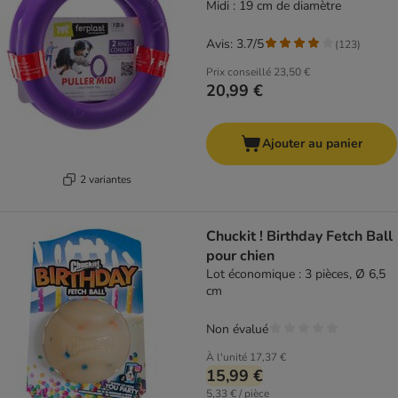
Midi : 19 cm de diamètre
Avis: 3.7/5
(
123
)
Prix conseillé
23,50 €
20,99 €
Ajouter au panier
2 variantes
Chuckit ! Birthday Fetch Ball
pour chien
Lot économique : 3 pièces, Ø 6,5
cm
Non évalué
À l'unité
17,37 €
15,99 €
5,33 € / pièce