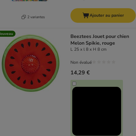
Ajouter au panier
2 variantes
Nouveau
Beeztees Jouet pour chien
Melon Spikie, rouge
L 25 x l 8 x H 8 cm
Non évalué
14,29 €