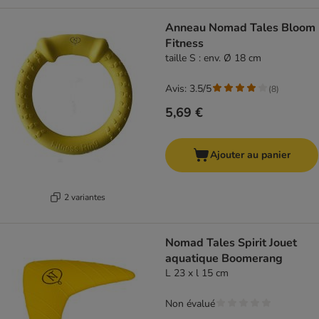
Anneau Nomad Tales Bloom
Fitness
taille S : env. Ø 18 cm
Avis: 3.5/5
(
8
)
5,69 €
Ajouter au panier
2 variantes
Nomad Tales Spirit Jouet
aquatique Boomerang
L 23 x l 15 cm
Non évalué