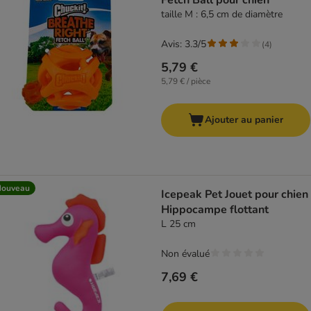
Fetch Ball pour chien
taille M : 6,5 cm de diamètre
Avis: 3.3/5
(
4
)
5,79 €
5,79 € / pièce
Ajouter au panier
Nouveau
Icepeak Pet Jouet pour chien
Hippocampe flottant
L 25 cm
Non évalué
7,69 €