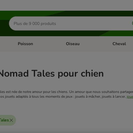
Rechercher
des
produits
Poisson
Oiseau
Cheval
Chat
Dérouler les catégories: Rongeur & Co
Dérouler les catégories: Poisson
Dérouler les 
Nomad Tales pour chien
s est née de notre amour pour les chiens. Un amour que nous souhaitons partager 
os jouets adaptés à tous les moments de jeux : jouets à mâcher, jouets à lancer, 
jou
ales