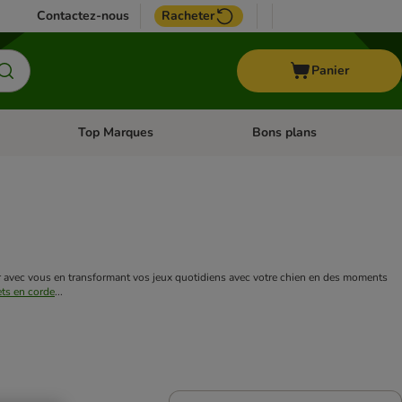
Contactez-nous
Racheter
Panier
Top Marques
Bons plans
catégories: Oiseau
Dérouler les catégories: Cheval
Dérouler les catégories: Top
avec vous en transformant vos jeux quotidiens avec votre chien en des moments 
ets en corde
...