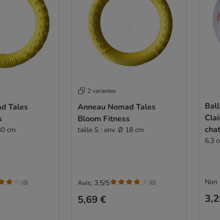
2 variantes
Bal
d Tales
Anneau Nomad Tales
Clai
s
Bloom Fitness
cha
 30 cm
taille S : env. Ø 18 cm
6,3 
Non 
Avis: 3.5/5
(
8
)
(
8
)
3,2
5,69 €