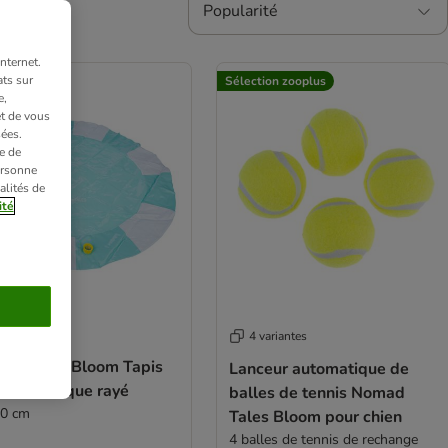
Popularité
nternet.
ts sur
Sélection zooplus
e,
et de vous
ées.
e de
ersonne
alités de
ité
4 variantes
ad Tales Bloom Tapis
Lanceur automatique de
eu aquatique rayé
balles de tennis Nomad
0 cm
Tales Bloom pour chien
4 balles de tennis de rechange