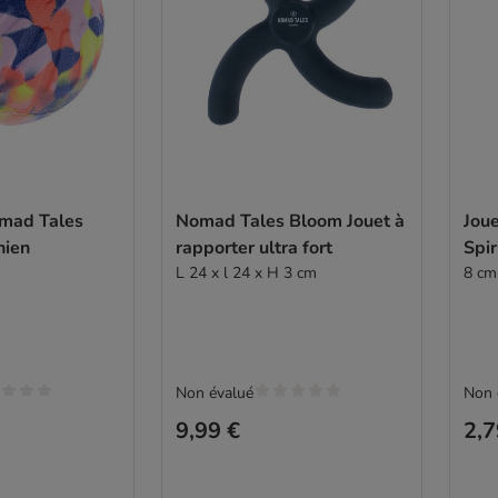
mad Tales
Nomad Tales Bloom Jouet à
Jou
hien
rapporter ultra fort
Spir
L 24 x l 24 x H 3 cm
8 cm
Non évalué
Non 
9,99 €
2,7