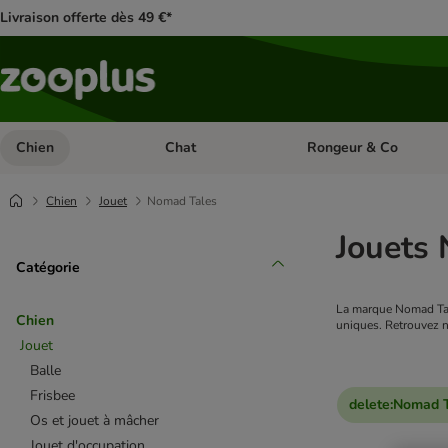
Livraison offerte dès 49 €*
Chien
Chat
Rongeur & Co
Dérouler les catégories: Chien
Dérouler les catégories: 
Chien
Jouet
Nomad Tales
Jouets 
Catégorie
La marque Nomad Tale
Chien
uniques. Retrouvez n
Jouet
Balle
Frisbee
delete
:
Nomad T
Os et jouet à mâcher
Jouet d'occupation