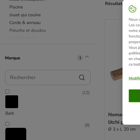
Résultats 1 à 47 
Piscine
Jouet qui couine
product items ha
Nous ut
Corde & anneau
Les co
Peluche et doudou
notre 
fonctio
Jouet flottant
propos
Jouet très résistant
Vous p
préfér
Soin des dents et des gencives
Marque
1
en cha
Jouet lumineux ou réfléchissant
ce tra
KONG
Rechercher
Trixie
Modifi
TIAKI
(
12
)
Nomad Tales
Chuckit!
Hunter
Bark
Nomad Tales 
Nylabone
litchi pour ch
Anneau
(
8
)
Ø 3 x L 20 cm
Peluche
Beeztees