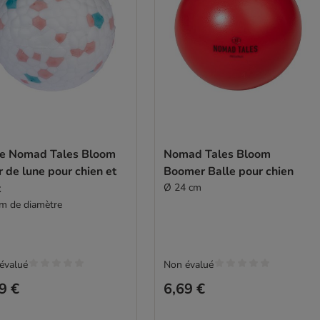
le Nomad Tales Bloom
Nomad Tales Bloom
r de lune pour chien et
Boomer Balle pour chien
t
Ø 24 cm
cm de diamètre
évalué
Non évalué
9 €
6,69 €