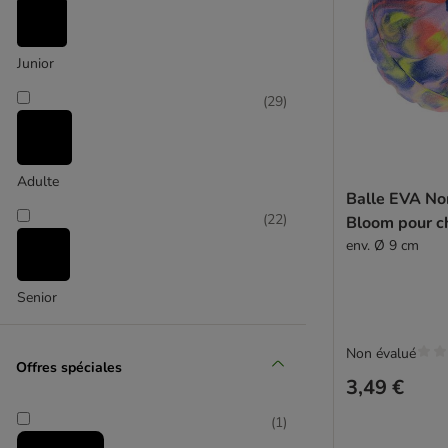
(
3
)
Junior
(
29
)
CHEERBLE
Adulte
Balle EVA No
(
22
)
Bloom pour c
env. Ø 9 cm
Senior
Non évalué
Offres spéciales
3,49 €
(
1
)