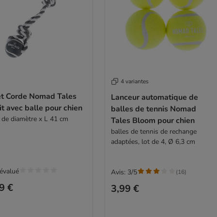
4 variantes
et Corde Nomad Tales
Lanceur automatique de
it avec balle pour chien
balles de tennis Nomad
 de diamètre x L 41 cm
Tales Bloom pour chien
balles de tennis de rechange
adaptées, lot de 4, Ø 6,3 cm
évalué
Avis: 3/5
(
16
)
9 €
3,99 €