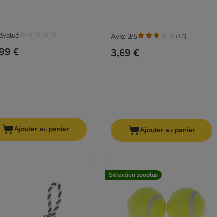
évalué
Avis: 3/5
(
16
)
99 €
3,69 €
Ajouter au panier
Ajouter au panier
Sélection zooplus