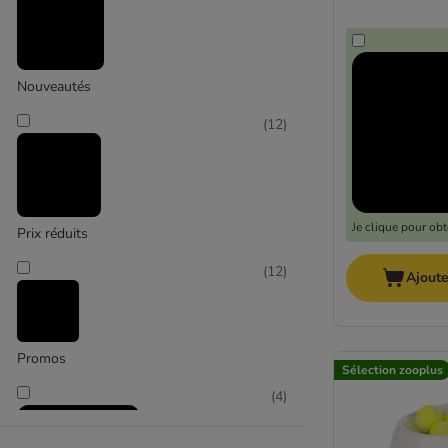
Nouveautés
(
12
)
Je clique pour ob
Prix réduits
(
12
)
Ajoute
Promos
Sélection zooplus
(
4
)