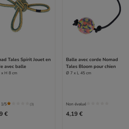
d Tales Spirit Jouet en
Balle avec corde Nomad
e avec balle
Tales Bloom pour chien
 x H 8 cm
Ø 7 x L 45 cm
 1/5
Non évalué
(
3
)
9 €
4,19 €