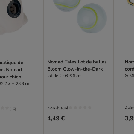
Nomad Tales Lot de balles
Noma
matique de
Bloom Glow-in-the-Dark
cord
nnis Nomad
lot de 2 : Ø 6,6 cm
Ø 36
pour chien
 32,2 x H 28,3 cm
Non évalué
Avis:
(
16
)
4,49 €
3,9