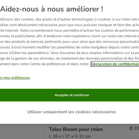
sur 47
Aidez-nous à nous améliorer !
ve been changed
ilisons des cookies, des pixels et d'autres technologies (« cookies ») sur notre site I
okies sont absolument nécessaires pour que vous puissiez naviguer et faire des acha
Sélection zooplus
site Internet. Votre consentement nous permettra d'activer les cookies de performanc
nnels et publicitaires afin d'améliorer votre expérience client sur notre site internet 
er des produits et services pertinents pour vous ainsi que des annonces personnalis
ouvez à tout moment modifier les paramètres de votre navigateur depuis notre centr
ences («Gérer les paramètres»). Vous trouverez de plus amples informations sur la p
rge de la gestion de vos données, du traitement des données personnelles et des fin
itement dans notre Centre de préférences et dans notre
Déclaration de confidential
er mes préférences
Accepter et continuer
4 variantes
Utiliser uniquement les cookies nécessaires
Calma Bois de
Nom
Lanceur automatique de
ien
de j
balles de tennis Nomad
Ø 10
Tales Bloom pour chien
L 26 x l 27 x H 21 cm