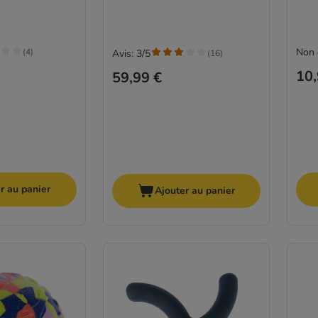
Non 
(
4
)
Avis: 3/5
(
16
)
10,
59,99 €
r au panier
Ajouter au panier