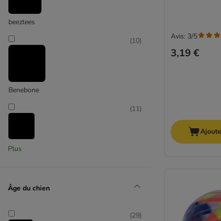
Latex
beeztees
Petit chien
Avis: 3/5
Modern Living
(
10
)
Ferplast
3,19 €
Benebone
(
11
)
Ajoute
Bobby
Plus
(
1
)
Âge du chien
(
29
)
Boomerball