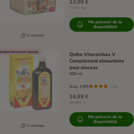
13,99 €
7,00 € / kg
Me prévenir de la
disponibilité
3 variantes
emporairement épuisé.
Quiko Vitacombex V
Complément alimentaire
pour oiseaux
500 ml
Avis: 3.9/5
(
7
)
16,99 €
33,98 € / l
Me prévenir de la
disponibilité
2 variantes