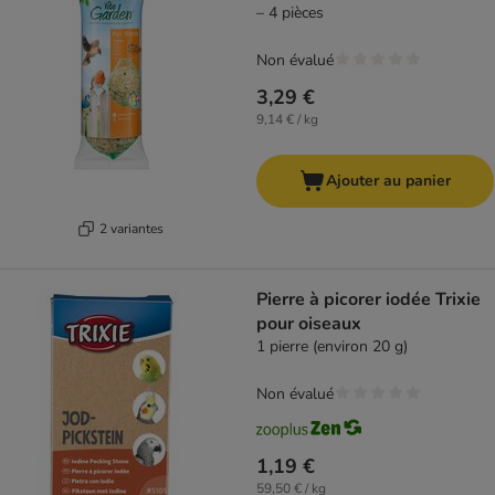
– 4 pièces
Non évalué
3,29 €
9,14 € / kg
Ajouter au panier
2 variantes
Pierre à picorer iodée Trixie
pour oiseaux
1 pierre (environ 20 g)
Non évalué
1,19 €
59,50 € / kg