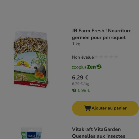
JR Farm Fresh ! Nourriture
germée pour perroquet
1 kg
Non évalué
6,29 €
6,29 € / kg
5,98 €
Ajouter au panier
Vitakraft VitaGarden
Quenelles aux insectes