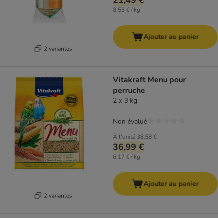
21,49 €
8,53 € / kg
Ajouter au panier
2 variantes
Vitakraft Menu pour
perruche
2 x 3 kg
Non évalué
À l'unité
38,58 €
36,99 €
6,17 € / kg
Ajouter au panier
2 variantes