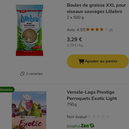
Boules de graisse XXL pour
oiseaux sauvages Lillebro
2 x 500 g
Avis: 4.3/5
(
3
)
3,29 €
3,29 € / kg
Ajouter au panier
2 variantes
Nouveau
Versele-Laga Prestige
Perroquets Exotic Light
750 g
Non évalué