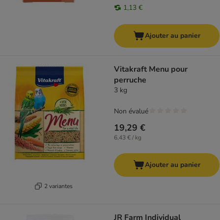
1,13 €
Ajouter au panier
Vitakraft Menu pour
perruche
3 kg
Non évalué
19,29 €
6,43 € / kg
Ajouter au panier
2 variantes
JR Farm Individual