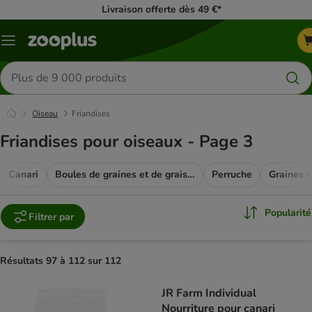
Livraison offerte dès 49 €*
Menu
Rechercher
des
produits
Oiseau
Friandises
Friandises pour oiseaux - Page 3
Canari
Boules de graines et de graisse
Perruche
Graines e
Popularité
Filtrer par
Résultats 97 à 112 sur 112
product items have been changed
JR Farm Individual
Nourriture pour canari