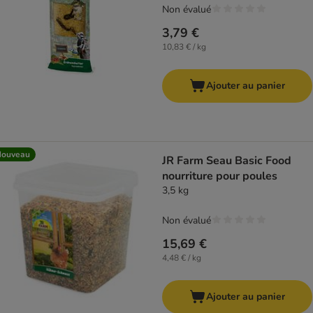
Non évalué
3,79 €
10,83 € / kg
Ajouter au panier
Nouveau
JR Farm Seau Basic Food
nourriture pour poules
3,5 kg
Non évalué
15,69 €
4,48 € / kg
Ajouter au panier