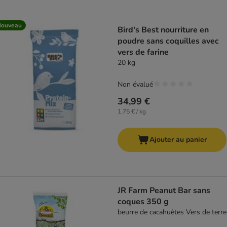
Nouveau
Bird's Best nourriture en
poudre sans coquilles avec
vers de farine
20 kg
Non évalué
34,99 €
1,75 € / kg
Ajouter au panier
JR Farm Peanut Bar sans
coques 350 g
beurre de cacahuètes Vers de terre