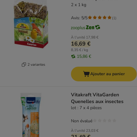
2 x 1 kg
Avis: 5/5
(
1
)
À l'unité
17,98 €
16,69 €
8,35 € / kg
15,86 €
2 variantes
Ajouter au panier
Vitakraft VitaGarden
Quenelles aux insectes
lot : 7 x 4 pièces
Non évalué
À l'unité
23,03 €