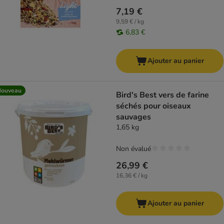
7,19 €
9,59 € / kg
6,83 €
Ajouter au panier
Nouveau
Bird's Best vers de farine
séchés pour oiseaux
sauvages
1,65 kg
Non évalué
26,99 €
16,36 € / kg
Ajouter au panier