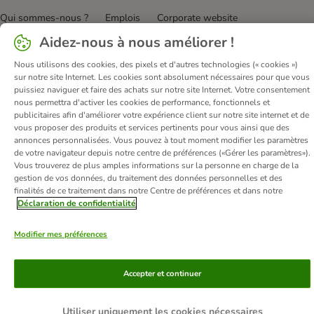
Qui sommes-nous ?
Emplois
Corporate website
Mentions légales
Conditions Générales de Vente
DSA
Aidez-nous à nous améliorer !
Renoncer au contrat ici
Élimination des déchets
Contact
Nous utilisons des cookies, des pixels et d'autres technologies (« cookies »)
Frais et délai de livraison
Confidentialité
Moyens de paiement
sur notre site Internet. Les cookies sont absolument nécessaires pour que vous
puissiez naviguer et faire des achats sur notre site Internet. Votre consentement
Virement bancaire
Déclaration d'accessibilité
nous permettra d'activer les cookies de performance, fonctionnels et
publicitaires afin d'améliorer votre expérience client sur notre site internet et de
© zooplus SE
2026
vous proposer des produits et services pertinents pour vous ainsi que des
annonces personnalisées. Vous pouvez à tout moment modifier les paramètres
de votre navigateur depuis notre centre de préférences («Gérer les paramètres»).
Vous trouverez de plus amples informations sur la personne en charge de la
gestion de vos données, du traitement des données personnelles et des
finalités de ce traitement dans notre Centre de préférences et dans notre
Déclaration de confidentialité
Modifier mes préférences
Accepter et continuer
Utiliser uniquement les cookies nécessaires