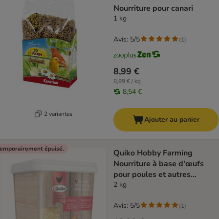
Nourriture pour canari
1 kg
Avis: 5/5
(
1
)
8,99 €
8,99 € / kg
8,54 €
2 variantes
Ajouter au panier
emporairement épuisé.
Quiko Hobby Farming
Nourriture à base d'œufs
pour poules et autres
volailles
2 kg
Avis: 5/5
(
1
)