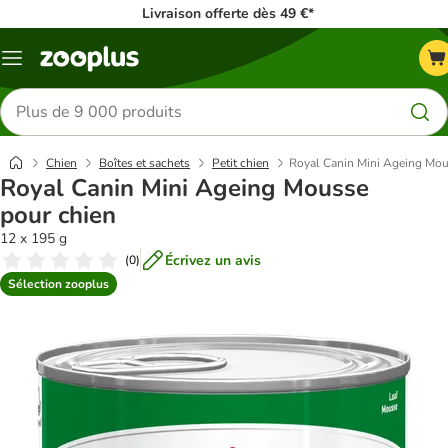
Livraison offerte dès 49 €*
Menu
Rechercher
des
produits
Chien
Boîtes et sachets
Petit chien
Royal Canin Mini Ageing Mou
Royal Canin Mini Ageing Mousse
pour chien
12 x 195 g
Écrivez un avis
(
0
)
Sélection zooplus