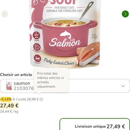
Prix total des
Choisir un article (4 variantes)
mêmes articles si
achetés
saumon
séparément
2103076.2
-5.14%
À l'unité
28,98 €
27,49 €
24,44 € / kg
27,49 €
Livraison unique