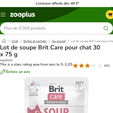
Livraison offerte dès 49 €*
Menu
Rechercher
des
produits
Chat
Boîtes et sachets
Au poulet
Lot de soupe Brit Care pour cha
Lot de soupe Brit Care pour chat 30
x 75 g
saumon
This is a stars rating area from zero to 5: 3.2/5
(
41
)
Écrivez un avis