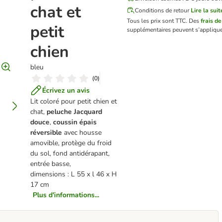
chat et
Conditions de retour
Lire la suit
Tous les prix sont TTC.
Des
frais de
petit
supplémentaires peuvent s’applique
chien
bleu
(
0
)
Écrivez un avis
Lit coloré pour petit chien et
chat,
peluche Jacquard
douce
,
coussin épais
réversible
avec housse
amovible, protège du froid
du sol, fond antidérapant,
entrée basse,
dimensions : L 55 x l 46 x H
17 cm
Plus d'informations...