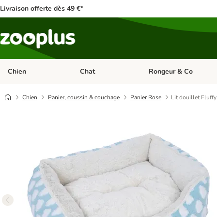
Livraison offerte dès 49 €*
Chien
Chat
Rongeur & Co
Dérouler les catégories: Chien
Dérouler les catégories: 
Chien
Panier, coussin & couchage
Panier Rose
Lit douillet Fluff