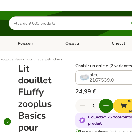
Rechercher
des
produits
Poisson
Oiseau
Cheval
Chat
Dérouler les catégories: Rongeur & Co
Dérouler les catégories: Poisson
Dérouler les 
y zooplus Basics pour chat et petit chien
Lit
Choisir un article (2 variantes
bleu
douillet
2167539.0
Fluffy
24,99 €
zooplus
Aj
p
Basics
Collectez 25 zooPoints
produit
pour
Livraison estimée : 2-3 jours ouv