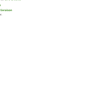
e
 livraison
r.