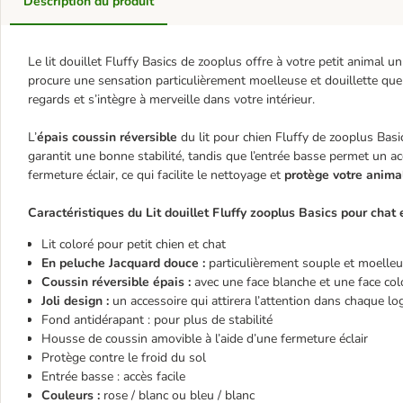
Description du produit
Le lit douillet Fluffy Basics de zooplus offre à votre petit animal u
procure une sensation particulièrement moelleuse et douillette que 
regards et s’intègre à merveille dans votre intérieur.
L’
épais coussin réversible
du lit pour chien Fluffy de zooplus Bas
garantit une bonne stabilité, tandis que l’entrée basse permet un ac
fermeture éclair, ce qui facilite le nettoyage et
protège votre animal
Caractéristiques du Lit douillet Fluffy zooplus Basics pour chat e
Lit coloré pour petit chien et chat
En peluche Jacquard douce
:
particulièrement souple et moelle
Coussin réversible épais :
avec une face blanche et une face co
Joli design :
un accessoire qui attirera l’attention dans chaque l
Fond antidérapant : pour plus de stabilité
Housse de coussin amovible à l’aide d’une fermeture éclair
Protège contre le froid du sol
Entrée basse : accès facile
Couleurs :
rose / blanc ou bleu / blanc