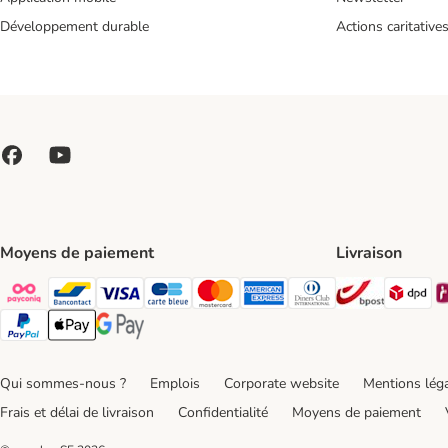
Développement durable
Actions caritative
Moyens de paiement
Livraison
Bpost Shi
DP
Payconiq Payment Method
bancontact Payment Method
Visa Payment Method
carte bleue Payment Method
Master card Payment Method
American express Payment Meth
Diners club Payment Met
Paypal Payment Method
Apple Pay Payment Method
Google Pay Payment Method
Qui sommes-nous ?
Emplois
Corporate website
Mentions lég
Frais et délai de livraison
Confidentialité
Moyens de paiement