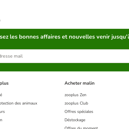
s
sez les bonnes affaires et nouvelles venir jusqu'
plus
Acheter malin
té
zooplus Zen
tection des animaux
zooplus Club
urs
Offres spéciales
on
Déstockage
Offres du moment