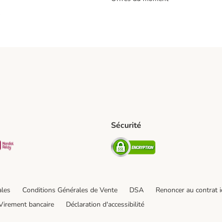
s
Sécurité
pping Method
D Shipping Method
Mondial relay Shipping Method
Security
od
hod
ales
Conditions Générales de Vente
DSA
Renoncer au contrat i
Virement bancaire
Déclaration d'accessibilité