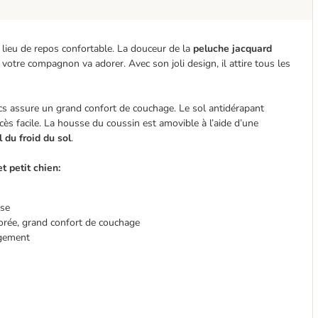
n lieu de repos confortable. La douceur de la
peluche jacquard
votre compagnon va adorer. Avec son joli design, il attire tous les
ics assure un grand confort de couchage. Le sol antidérapant
cès facile. La housse du coussin est amovible à l’aide d’une
 du froid du sol
.
t petit chien:
use
lorée, grand confort de couchage
ogement