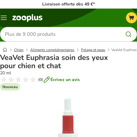
Livraison offerte dès 49 €*
Menu
Rechercher
des
produits
Chien
Aliments complémentaires
Pelage et peau
VeaVet Euphrasi
VeaVet Euphrasia soin des yeux
pour chien et chat
20 ml
Écrivez un avis
(
0
)
Nouveau