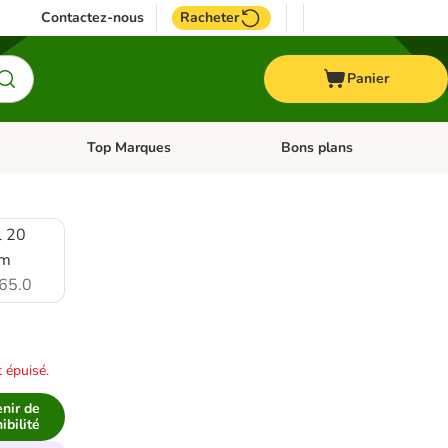
Contactez-nous
Racheter
Panier
Top Marques
Bons plans
catégories: Oiseau
Dérouler les catégories: Cheval
Dérouler les catégories: Top
l 20
cm
65.0
 épuisé.
nir de
ibilité