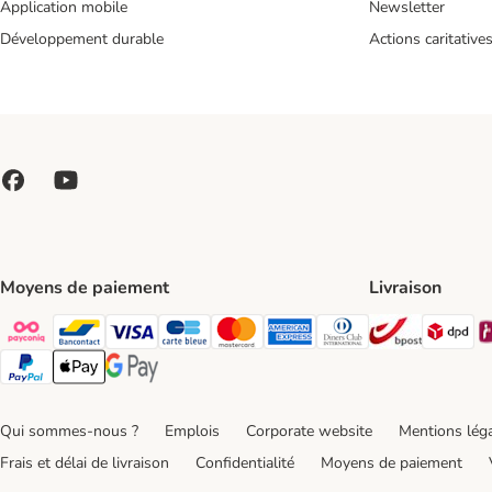
Application mobile
Newsletter
Développement durable
Actions caritative
Moyens de paiement
Livraison
Bpost Shi
DP
Payconiq Payment Method
bancontact Payment Method
Visa Payment Method
carte bleue Payment Method
Master card Payment Method
American express Payment Meth
Diners club Payment Met
Paypal Payment Method
Apple Pay Payment Method
Google Pay Payment Method
Qui sommes-nous ?
Emplois
Corporate website
Mentions lég
Frais et délai de livraison
Confidentialité
Moyens de paiement