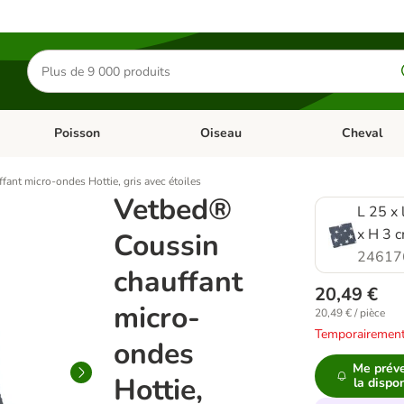
Rechercher
des
produits
Poisson
Oiseau
Cheval
Chat
Dérouler les catégories: Rongeur & Co
Dérouler les catégories: Poisson
Dérouler les 
ant micro-ondes Hottie, gris avec étoiles
Vetbed®
L 25 x 
x H 3 
Coussin
24617
chauffant
20,49 €
micro-
20,49 € / pièce
Temporairement
ondes
Me préve
Hottie,
la dispon