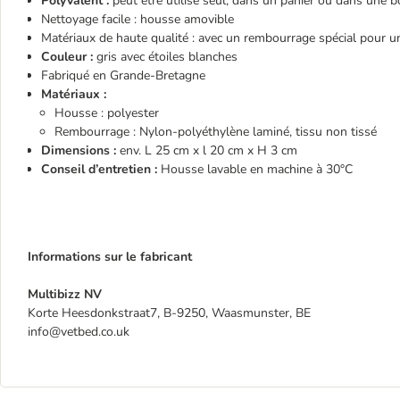
Polyvalent :
peut être utilisé seul, dans un panier ou dans une b
Nettoyage facile :
housse amovible
Matériaux de haute qualité : avec un rembourrage spécial pour u
Couleur :
gris avec étoiles blanches
Fabriqué en Grande-Bretagne
Matériaux :
Housse : polyester
Rembourrage : Nylon-polyéthylène laminé, tissu non tissé
Dimensions :
env. L 25 cm x l 20 cm x H 3 cm
Conseil d’entretien :
Housse lavable en machine à 30°C
Informations sur le fabricant
Multibizz NV
Korte Heesdonkstraat7, B-9250, Waasmunster, BE
info@vetbed.co.uk