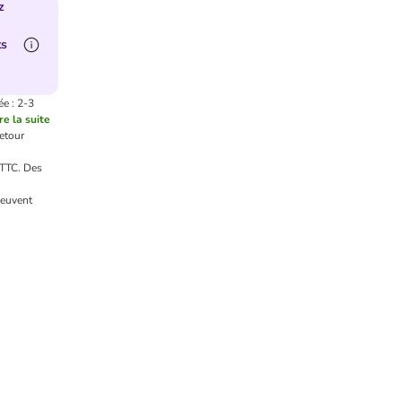
z
ts
ée : 2-3
re la suite
etour
 TTC.
Des
peuvent