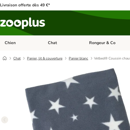
Livraison offerte dès 49 €*
Chien
Chat
Rongeur & Co
Dérouler les catégories: Chien
Dérouler les catégories: 
Chat
Panier, lit & couverture
Panier blanc
Vetbed® Coussin chauff