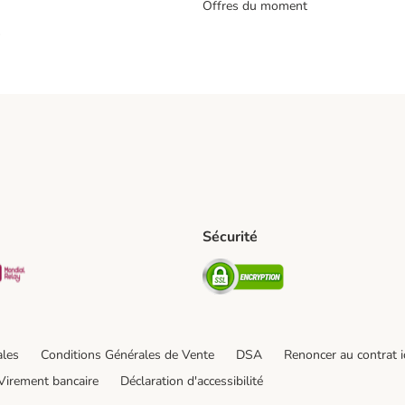
Offres du moment
s
Sécurité
pping Method
D Shipping Method
Mondial relay Shipping Method
Security
od
hod
ales
Conditions Générales de Vente
DSA
Renoncer au contrat i
Virement bancaire
Déclaration d'accessibilité