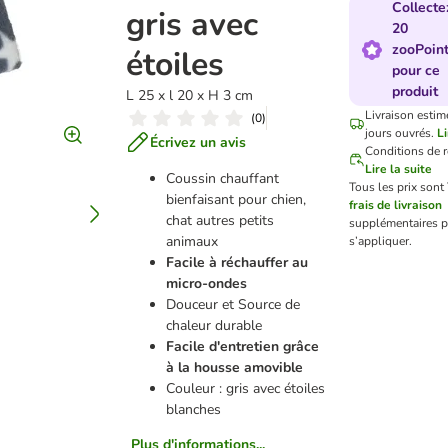
Collecte
gris avec
20
zooPoin
étoiles
pour ce
produit
L 25 x l 20 x H 3 cm
Livraison estim
(
0
)
jours ouvrés.
Li
Écrivez un avis
Conditions de r
Lire la suite
Coussin chauffant
Tous les prix sont
bienfaisant pour chien,
frais de livraison
chat autres petits
supplémentaires 
animaux
s’appliquer.
Facile à réchauffer au
micro-ondes
Douceur et Source de
chaleur durable
Facile d'entretien grâce
à la housse amovible
Couleur : gris avec étoiles
blanches
Plus d'informations...