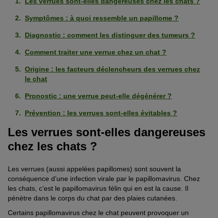
Les verrues sont-elles dangereuses chez les chats ?
Symptômes : à quoi ressemble un papillome ?
Diagnostic : comment les distinguer des tumeurs ?
Comment traiter une verrue chez un chat ?
Origine : les facteurs déclencheurs des verrues chez
le chat
Pronostic : une verrue peut-elle dégénérer ?
Prévention : les verrues sont-elles évitables ?
Les verrues sont-elles dangereuses
chez les chats ?
Les verrues (aussi appelées papillomes) sont souvent la
conséquence d’une infection virale par le papillomavirus. Chez
les chats, c’est le papillomavirus félin qui en est la cause. Il
pénètre dans le corps du chat par des plaies cutanées.
Certains papillomavirus chez le chat peuvent provoquer un