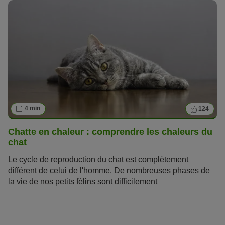
l’âge d’un chat ? Et quelle est l‘espérance de vie d’un
chat ? A partir de quel stade peut-on dire d’un chat qu’il est
âgé ?
4 min
124
Chatte en chaleur : comprendre les chaleurs du
chat
Le cycle de reproduction du chat est complètement
différent de celui de l'homme. De nombreuses phases de
la vie de nos petits félins sont difficilement
compréhensibles pour nous. Nous ne savons pas quoi
faire ni comment aider notre chat. La période de fertilité de
la chatte, que l'on appelle « les chaleurs », fait partie de