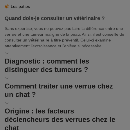
Les pattes
Quand dois-je consulter un vétérinaire ?
Sans expertise, vous ne pouvez pas faire la différence entre une
verrue et une tumeur maligne de la peau. Ainsi, il est conseillé de
consulter un
vétérinaire
à titre préventif. Celui-ci examine
attentivement l’excroissance et l’enlève si nécessaire.
Diagnostic : comment les
distinguer des tumeurs ?
Pour distinguer les verrues des autres
maladies de la peau
, le
Comment traiter une verrue chez
vétérinaire doit examiner le tissu de plus près. Pour ce faire, il
un chat ?
prélève un échantillon tissulaire et l’envoie à un laboratoire
spécialisé. Là-bas, un spécialiste en pathologie analyse
l’échantillon.
En comparaison aux verrues canines, les verrues félines sont
Origine : les facteurs
plus susceptibles de dégénérer. Il n’existe pas de traitement
Une autre possibilité de détection consiste à utiliser des
déclencheurs des verrues chez le
naturel. C’est pourquoi de nombreux vétérinaires recommandent
méthodes de biologie moléculaire, telles que la réaction en
une exérèse précoce. Les méthodes ci-dessous permettent d’y
chat
chaîne par polymérase (PCR). Un test PCR permet de constater