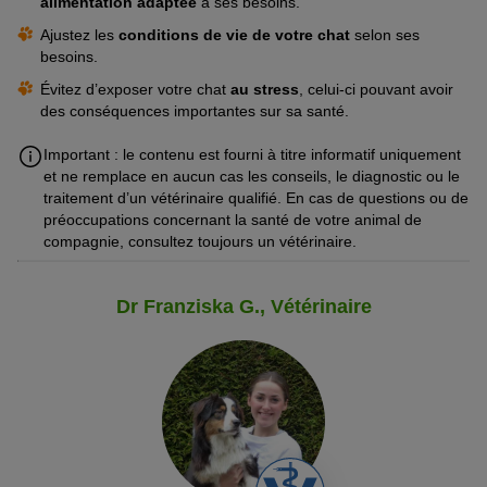
alimentation adaptée
à ses besoins.
pénétrer dans sa peau. Cela se produit notamment lors de la
toilette mutuelle, des câlins ou des bagarres de territoire.
Ajustez les
conditions de vie de votre chat
selon ses
besoins.
Contact avec un environnement contaminé
: les
papillomavirus sont connus pour leur capacité à survivre
Évitez d’exposer votre chat
au stress
, celui-ci pouvant avoir
longtemps dans leur milieu naturel. Il est également possible
des conséquences importantes sur sa santé.
que votre chat soit contaminé par contact indirect avec eux.
Important : le contenu est fourni à titre informatif uniquement
Les virus peuvent se trouver sur une brosse que vous avez
et ne remplace en aucun cas les conseils, le diagnostic ou le
utilisée pour
brosser un chat
infecté. Si vous brossez un chat
traitement d’un vétérinaire qualifié. En cas de questions ou de
non infecté, il y a un risque de transmission de la maladie chez
préoccupations concernant la santé de votre animal de
l’animal sain.
compagnie, consultez toujours un vétérinaire.
Les humains peuvent-ils être infectés par le
papillomavirus félin ?
Dr Franziska G., Vétérinaire
Non. Les papillomavirus sont des virus très spécifiques à l’hôte.
Cela signifie qu’ils ne sont pas compatibles avec le corps humain
et ne survivent que brièvement. C’est la raison pour laquelle ils
ne sont pas contagieux pour l’homme.