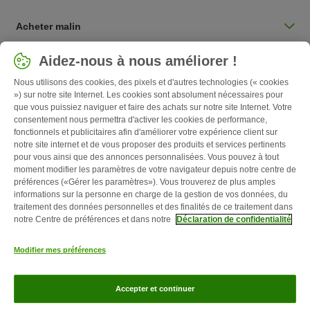
Acheter malin
Sélectionnez votre pays
Aidez-nous à nous améliorer !
Belgique / BE
Nous utilisons des cookies, des pixels et d'autres technologies (« cookies
») sur notre site Internet. Les cookies sont absolument nécessaires pour
que vous puissiez naviguer et faire des achats sur notre site Internet. Votre
Follow zooplus
consentement nous permettra d'activer les cookies de performance,
fonctionnels et publicitaires afin d'améliorer votre expérience client sur
notre site internet et de vous proposer des produits et services pertinents
pour vous ainsi que des annonces personnalisées. Vous pouvez à tout
moment modifier les paramètres de votre navigateur depuis notre centre de
préférences («Gérer les paramètres»). Vous trouverez de plus amples
informations sur la personne en charge de la gestion de vos données, du
traitement des données personnelles et des finalités de ce traitement dans
notre Centre de préférences et dans notre
Déclaration de confidentialité
Qui sommes-nous ?
Emplois
Corporate website
Mentions légales
Modifier mes préférences
Conditions Générales de Vente
Formulaire de rétractation
Élimination
des déchets
Contact
Frais et délai de livraison
Confidentialité
Accepter et continuer
Moyens de paiement
Virement bancaire