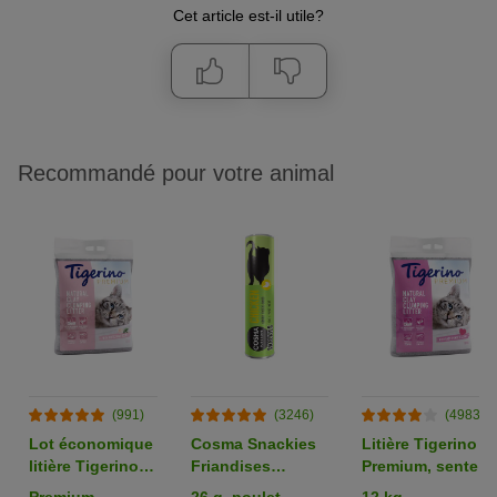
Cet article est-il utile?
Recommandé pour votre animal
(991)
(3246)
(4983)
Lot économique
Cosma Snackies
Litière Tigerino
litière Tigerino
Friandises
Premium, senteur
Premium ou
lyophilisées pour
talc pour bébé
Premium,
26 g, poulet
12 kg