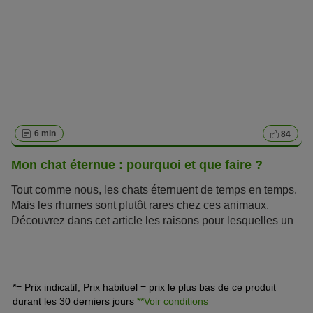
ces phases compliquées. Lorsque la chatte est en chaleur,
on peut reconnaître différents comportements typiques de
cet état, par exemple lorsque le chat se roule sur le sol.
6 min
84
Mon chat éternue : pourquoi et que faire ?
Tout comme nous, les chats éternuent de temps en temps.
Mais les rhumes sont plutôt rares chez ces animaux.
Découvrez dans cet article les raisons pour lesquelles un
chat éternue et si une visite chez le vétérinaire est
conseillée.
*= Prix indicatif, Prix habituel = prix le plus bas de ce produit
durant les 30 derniers jours
**Voir conditions