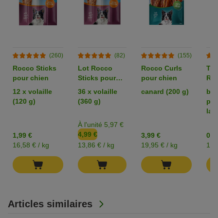
(260)
(82)
(155)
Rocco Sticks
Lot Rocco
Rocco Curls
Tes
pour chien
Sticks pour
pour chien
Ro
chien
Ori
12 x volaille
36 x volaille
canard (200 g)
bla
chi
(120 g)
(360 g)
pou
lam
À l'unité 5,97 €
4,99 €
1,99 €
3,99 €
0,9
16,58 € / kg
13,86 € / kg
19,95 € / kg
13,
Articles similaires