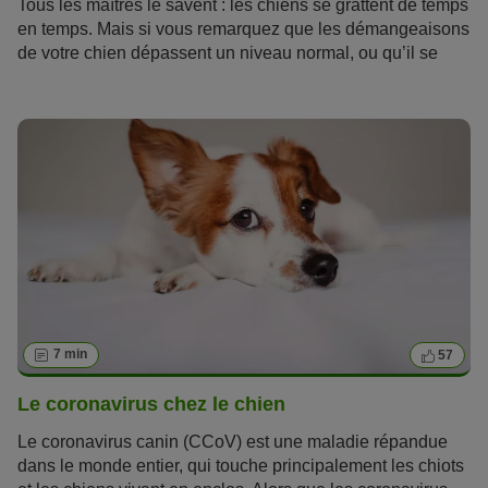
Tous les maîtres le savent : les chiens se grattent de temps
en temps. Mais si vous remarquez que les démangeaisons
de votre chien dépassent un niveau normal, ou qu’il se
lèche et se nettoie plus souvent que d'habitude, vous
devez agir immédiatement contre les démangeaisons. Les
démangeaisons chez le chien peuvent gravement nuire à
son bien-être et à sa qualité de vie. Parfois, elles sont si
intenses que le chien et son maître ne peuvent plus dormir.
7 min
57
Le coronavirus chez le chien
Le coronavirus canin (CCoV) est une maladie répandue
dans le monde entier, qui touche principalement les chiots