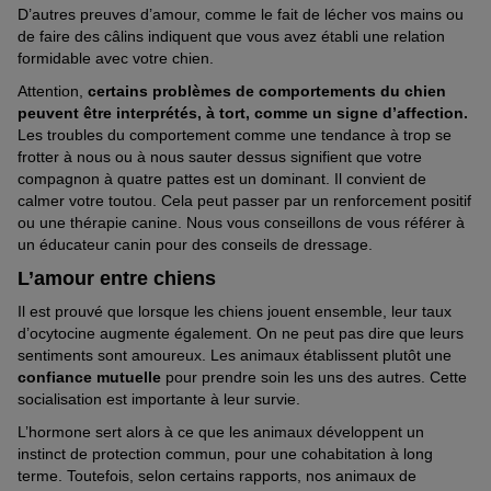
D’autres preuves d’amour, comme le fait de lécher vos mains ou
de faire des câlins indiquent que vous avez établi une relation
formidable avec votre chien.
Attention,
certains problèmes de comportements du chien
peuvent être interprétés, à tort, comme un
signe d’affection
.
Les troubles du comportement comme une tendance à trop se
© iwavephoto / stock.adobe.com
frotter à nous ou à nous sauter dessus signifient que votre
Pour les chiens, le regard du chiot s’apprend en vivant avec des
compagnon à quatre pattes est un dominant. Il convient de
humains.
calmer votre toutou. Cela peut passer par un renforcement positif
ou une thérapie canine. Nous vous conseillons de vous référer à
un éducateur canin pour des conseils de dressage.
L’amour entre chiens
Il est prouvé que lorsque les chiens jouent ensemble, leur taux
d’ocytocine augmente également. On ne peut pas dire que leurs
sentiments sont amoureux. Les animaux établissent plutôt une
confiance mutuelle
pour prendre soin les uns des autres. Cette
socialisation est importante à leur survie.
L’hormone sert alors à ce que les animaux développent un
instinct de protection commun, pour une cohabitation à long
terme. Toutefois, selon certains rapports, nos animaux de