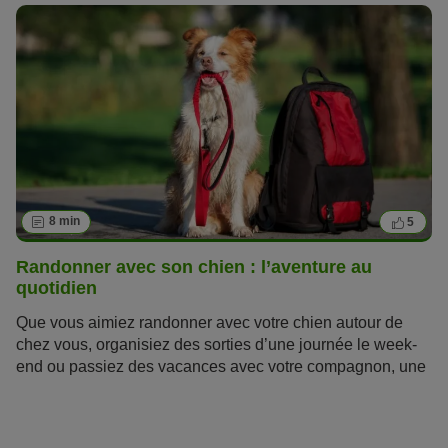
environnement et à un climat inhabituel est également
source de stress. Il ne faut pas prendre ce risque à la
légère ! Toutefois, avec une bonne préparation,
voyager
avec votre chien
ne devrait pas poser de problème.
8 min
5
Randonner avec son chien : l’aventure au
quotidien
Que vous aimiez randonner avec votre chien autour de
chez vous, organisiez des sorties d’une journée le week-
end ou passiez des vacances avec votre compagnon, une
chose est sûre, la randonnée est un sport qui a du chien ! Il
s’agit d’une discipline idéale à pratiquer aux côtés de votre
animal !