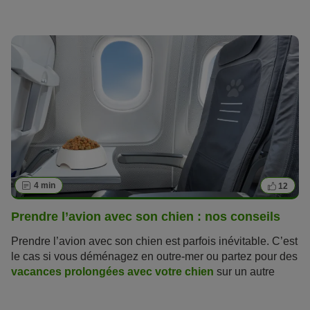
des transports. Malheureusement, il arrive que nos
compagnons à quatre pattes y soient eux aussi sujets. Cet
article vous livre toutes les informations utiles sur le mal
des transports chez le chien.
4 min
12
Prendre l’avion avec son chien : nos conseils
Prendre l’avion avec son chien est parfois inévitable. C’est
le cas si vous déménagez en outre-mer ou partez pour des
vacances prolongées avec votre chien
sur un autre
continent. Pourtant, un vol peut être vécu comme un
traumatisme par votre animal. L'accoutumance à un nouvel