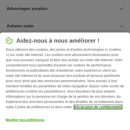
Advantages zooplus
Acheter malin
Sélectionnez votre pays
Aidez-nous à nous améliorer !
Belgique / BE
Nous utilisons des cookies, des pixels et d'autres technologies (« cookies
») sur notre site Internet. Les cookies sont absolument nécessaires pour
que vous puissiez naviguer et faire des achats sur notre site Internet. Votre
Follow zooplus
consentement nous permettra d'activer les cookies de performance,
fonctionnels et publicitaires afin d'améliorer votre expérience client sur
notre site internet et de vous proposer des produits et services pertinents
pour vous ainsi que des annonces personnalisées. Vous pouvez à tout
moment modifier les paramètres de votre navigateur depuis notre centre de
préférences («Gérer les paramètres»). Vous trouverez de plus amples
informations sur la personne en charge de la gestion de vos données, du
traitement des données personnelles et des finalités de ce traitement dans
notre Centre de préférences et dans notre
Déclaration de confidentialité
Qui sommes-nous ?
Emplois
Corporate website
Mentions légales
Modifier mes préférences
Conditions Générales de Vente
Formulaire de rétractation
Élimination