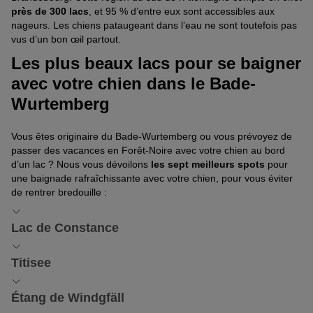
près de 300 lacs
, et 95 % d’entre eux sont accessibles aux
nageurs. Les chiens pataugeant dans l’eau ne sont toutefois pas
vus d’un bon œil partout.
Les plus beaux lacs pour se baigner
avec votre chien dans le Bade-
Wurtemberg
Vous êtes originaire du Bade-Wurtemberg ou vous prévoyez de
passer des vacances en Forêt-Noire avec votre chien au bord
d’un lac ? Nous vous dévoilons
les sept meilleurs spots
pour
une baignade rafraîchissante avec votre chien, pour vous éviter
de rentrer bredouille :
Lac de Constance
Le lac de Constance est
le plus grand et le plus profond
lac
Titisee
d’Allemagne. Il offre un large choix de piscines en plein air et de
plages qui font le bonheur des amateurs de baignade. Le choix
Le lac Titisee se trouve au
sud de la Forêt-Noire
. Son eau
Étang de Windgfäll
est en revanche plus restreint pour les propriétaires de chiens,
cristalline permet de se rafraîchir en été, et nos amis à quatre