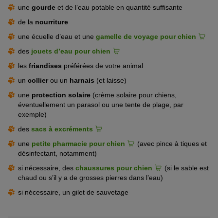
Au sud du jardin municipal d’Überlingen,
sur les rives du
votre animal disposerez ici d’une plage entière pour jouer et vous
une
gourde
et de l’eau potable en quantité suffisante
lac de Constance, se trouve une autre zone de baignade
amuser.
accessible aux chiens.
de la
nourriture
© Roman / stock.adobe.com
Sur la rive sud du Titisee, votre chien peut barboter sans souci et
une écuelle d’eau et une
gamelle de voyage pour chien
se défouler sur les sentiers de randonnée qui entourent le lac.
des
jouets d’eau pour chien
les
friandises
préférées de votre animal
un
collier
ou un
harnais
(et laisse)
une
protection solaire
(crème solaire pour chiens,
éventuellement un parasol ou une tente de plage, par
exemple)
des
sacs à excréments
une
petite pharmacie pour chien
(avec pince à tiques et
désinfectant, notamment)
© Михаил Решетников / stock.adobe.com
© Yasonya / stock.adobe.com
Les lacs offrent plaisir et rafraîchissement aux animaux et à leurs
si nécessaire, des
chaussures pour chien
(si le sable est
Au lac de Constance, les lions ne sont pas les seuls à être les bie
maîtres.
chaud ou s’il y a de grosses pierres dans l’eau)
nvenus.
si nécessaire, un gilet de sauvetage