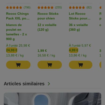
(796)
(255)
(82)
Rocco Chings
Rocco Sticks
Lot Rocco
Roc
Pack XXL pour
pour chien
Sticks pour
pou
chien
chien
blancs de
12 x volaille
36 x volaille
can
poulet en
(120 g)
(360 g)
lamelles - 2 x
900 g
À l'unité 25,98 €
À l'unité 5,97 €
24,99 €
4,99 €
1,99 €
3,9
13,88 € / kg
16,58 € / kg
13,86 € / kg
19,
Articles similaires