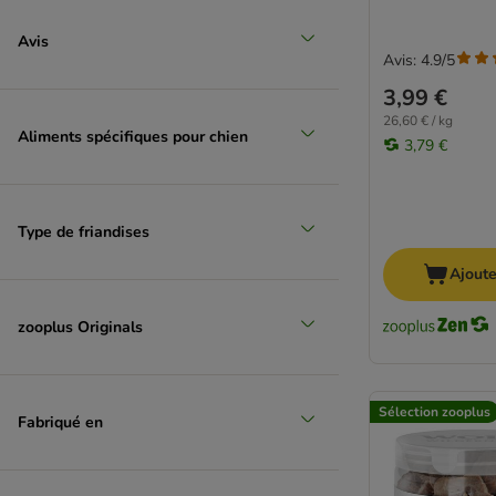
Avis
Avis: 4.9/5
3,99 €
26,60 € / kg
Aliments spécifiques pour chien
3,79 €
Type de friandises
Ajoute
zooplus Originals
Sélection zooplus
Fabriqué en