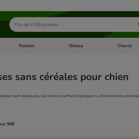
Rechercher
des
produits
Poisson
Oiseau
Cheval
Chat
Dérouler les catégories: Rongeur & Co
Dérouler les catégories: Poisson
Dérouler les 
ses sans céréales pour chien
éréales sont idéales pour les chiens souffrant d'allergies ou d'intolérances alimenta
sur 948
ve been changed