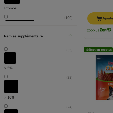
Edgard & Cooper
Greenies
Promos
Greenwoods
(
100
)
Ajoute
Happy Dog
Hill's
Hunter
Remise supplémentaire
KONG
Lukullus
Sélection zooplus
(
35
)
mera
Sélection zooplus
Pedigree
Phil & Sons Butchers
> 5%
Adventuros
Dentalife
(
33
)
PURINA PRO PLAN
Purizon
RINTI
> 10%
Rocco
(
24
)
Rosie's Farm