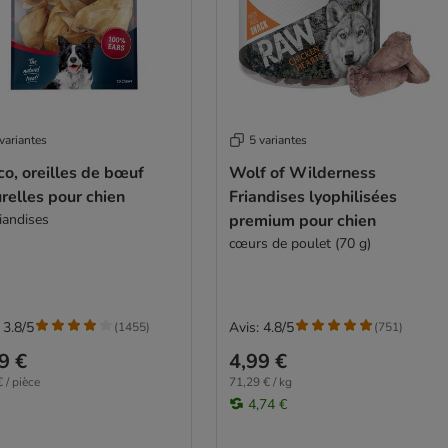
variantes
5 variantes
o, oreilles de bœuf
Wolf of Wilderness
relles pour chien
Friandises lyophilisées
iandises
premium pour chien
cœurs de poulet (70 g)
 3.8/5
Avis: 4.8/5
(
1455
)
(
751
)
9 €
4,99 €
 / pièce
71,29 € / kg
4,74 €