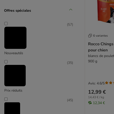
Au poisson
Animonda
À l'agneau
Offres spéciales
(
5
)
Au cheval
8in1
(
57
)
Advance
Alpha Spirit
6 variantes
animonda
Rocco Chings
bosch
pour chien
Boxby
Nouveautés
blancs de poulet
Braaaf
900 g
Animonda Vom Feinsten
(
35
)
Briantos
Caniland
(
2
)
Concept for Life
Chewies
Avis: 4.6/5
Crave
Prix réduits
12,99 €
beaphar
DeliBest
14,43 € / kg
(
45
)
Dibo
12,34 €
Dokas