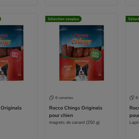
Sélection zooplus
Sélec
8 variantes
8 
Originals
Rocco Chings Originals
Roc
pour chien
pour
magrets de canard (250 g)
Lapi