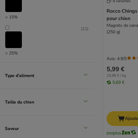
8 variantes
Royal Canin
Sammy's
Rocco Chings 
> 15%
SmartBones
pour chien
Trixie
Magrets de cana
(
11
)
(250 g)
Vitakraft
Wolf of Wilderness
Yarrah
> 25%
Avis: 4.9/5
(
3
)
5,99 €
Type d’aliment
23,96 € / kg
5,69 €
> 35%
(
2
)
Taille du chien
Ajoute
> 50%
Saveur