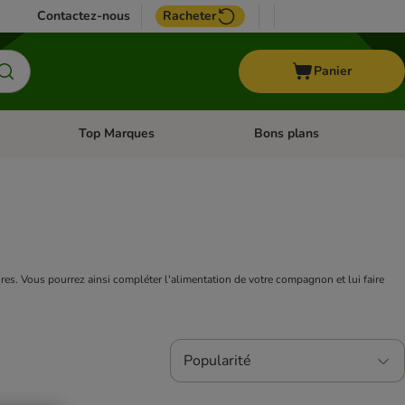
Contactez-nous
Racheter
Panier
Top Marques
Bons plans
catégories: Oiseau
Dérouler les catégories: Cheval
Dérouler les catégories: Top
ires. Vous pourrez ainsi compléter l'alimentation de votre compagnon et lui faire 
Popularité