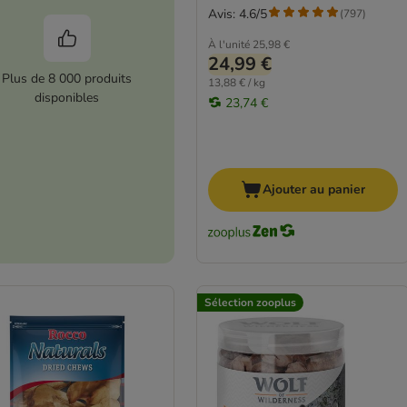
Avis: 4.6/5
(
797
)
À l'unité
25,98 €
24,99 €
Plus de 8 000 produits
13,88 € / kg
disponibles
23,74 €
Ajouter au panier
Sélection zooplus