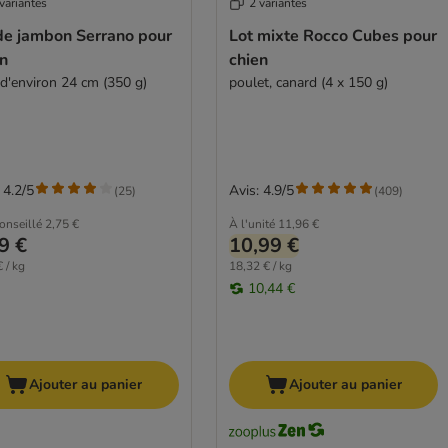
variantes
2 variantes
de jambon Serrano pour
Lot mixte Rocco Cubes pour
en
chien
 d'environ 24 cm (350 g)
poulet, canard (4 x 150 g)
 4.2/5
Avis: 4.9/5
(
25
)
(
409
)
conseillé
2,75 €
À l'unité
11,96 €
9 €
10,99 €
 / kg
18,32 € / kg
10,44 €
Ajouter au panier
Ajouter au panier