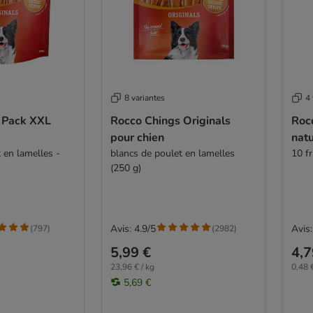
8 variantes
4 
 Pack XXL
Rocco Chings Originals
Rocc
pour chien
natu
 en lamelles -
blancs de poulet en lamelles
10 fr
(250 g)
Avis: 4.9/5
Avis:
(
797
)
(
2982
)
5,99 €
4,7
23,96 € / kg
0,48 €
5,69 €