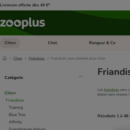
Livraison offerte dès 49 €*
Chien
Chat
Rongeur & Co
Dérouler les catégories: Chien
Dérouler les catégories: 
Chien
Friandises
Friandises sans céréales pour chien
Friandi
Catégorie
Les 
friandises
 sans c
Chien
plaisir sans risques !
Friandises
Training
Blue Tree
Résultats 1 à 48 
Affinity
Scandinavian Nature
product items ha