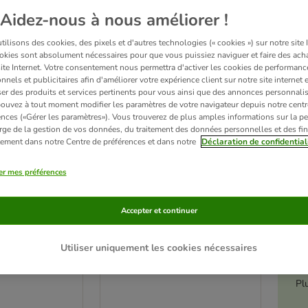
Aidez-nous à nous améliorer !
ilisons des cookies, des pixels et d'autres technologies (« cookies ») sur notre site I
okies sont absolument nécessaires pour que vous puissiez naviguer et faire des acha
site Internet. Votre consentement nous permettra d'activer les cookies de performanc
nnels et publicitaires afin d'améliorer votre expérience client sur notre site internet 
er des produits et services pertinents pour vous ainsi que des annonces personnalis
ouvez à tout moment modifier les paramètres de votre navigateur depuis notre centr
ences («Gérer les paramètres»). Vous trouverez de plus amples informations sur la p
rge de la gestion de vos données, du traitement des données personnelles et des fin
itement dans notre Centre de préférences et dans notre
Déclaration de confidential
er mes préférences
2 variantes
é
es de bœuf
Lot mixte Rocco Cubes pour
Accepter et continuer
ur chien
chien
poulet, canard (2 x 150 g)
Utiliser uniquement les cookies nécessaires
Pl