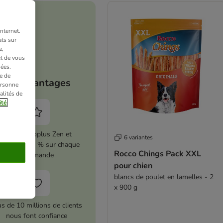
nternet.
ts sur
e,
et de vous
ées.
e de
Vos avantages
ersonne
alités de
ité
Activez zooplus Zen et
6 variantes
conomisez 5 % sur chaque
Rocco Chings Pack XXL
commande
pour chien
blancs de poulet en lamelles - 2
x 900 g
us de 10 millions de clients
nous font confiance