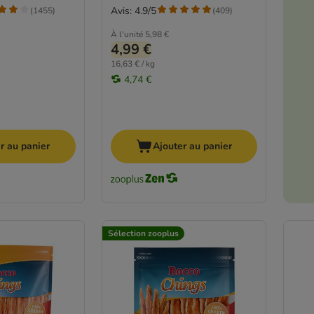
Avis: 4.9/5
(
1455
)
(
409
)
À l'unité
5,98 €
4,99 €
16,63 € / kg
4,74 €
r au panier
Ajouter au panier
Sélection zooplus