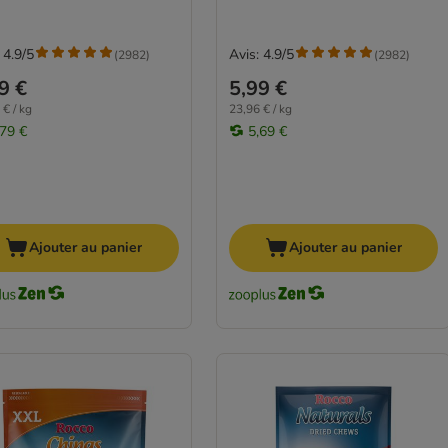
 4.9/5
Avis: 4.9/5
(
2982
)
(
2982
)
9 €
5,99 €
 € / kg
23,96 € / kg
,79 €
5,69 €
Ajouter au panier
Ajouter au panier