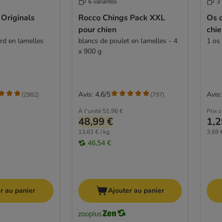
6 variantes
3 
Originals
Rocco Chings Pack XXL
Os 
pour chien
chi
rd en lamelles
blancs de poulet en lamelles - 4
1 os
x 900 g
Avis: 4.6/5
Avis:
(
2982
)
(
797
)
À l'unité
51,96 €
Prix 
48,99 €
1,2
13,61 € / kg
3,69 €
46,54 €
r au panier
Ajouter au panier