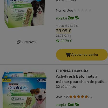
moyenne
48 bâtonnets
Non évalué
À l'unité
25,38 €
23,99 €
21,73 € / kg
22,79 €
2 variantes
Ajouter au panier
PURINA Dentalife
ActivFresh Bâtonnets à
mâcher pour chien de petite
taille
30 bâtonnets
Avis: 5/5
(
1
)