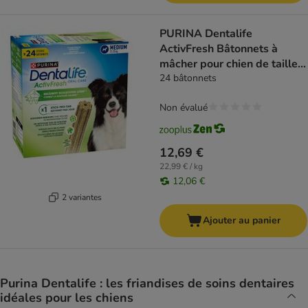
PURINA Dentalife
ActivFresh Bâtonnets à
mâcher pour chien de taille
moyenne
24 bâtonnets
Non évalué
12,69 €
22,99 € / kg
12,06 €
2 variantes
Ajouter au panier
Purina Dentalife : les friandises de soins dentaires
idéales pour les chiens