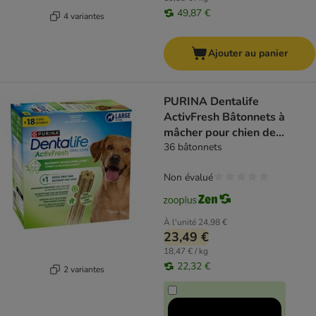
49,87 €
4 variantes
Ajouter au panier
PURINA Dentalife
ActivFresh Bâtonnets à
mâcher pour chien de
grande taille
36 bâtonnets
Non évalué
À l'unité
24,98 €
23,49 €
18,47 € / kg
22,32 €
2 variantes