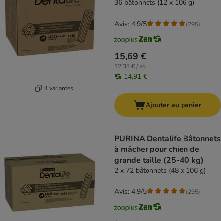
36 bâtonnets (12 x 106 g)
Avis: 4.9/5
(
295
)
15,69 €
12,33 € / kg
14,91 €
4 variantes
Ajouter au panier
PURINA Dentalife Bâtonnets
à mâcher pour chien de
grande taille (25-40 kg)
2 x 72 bâtonnets (48 x 106 g)
Avis: 4.9/5
(
295
)