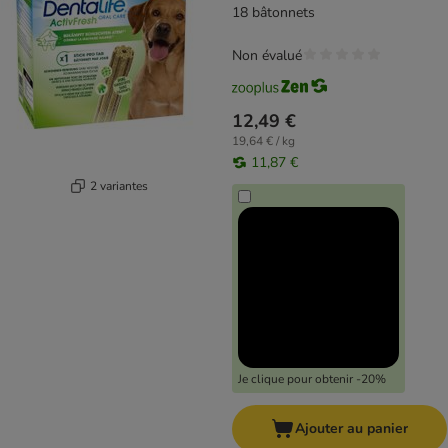
grande taille
18 bâtonnets
Non évalué
12,49 €
19,64 € / kg
11,87 €
2 variantes
Je clique pour obtenir -20%
Ajouter au panier