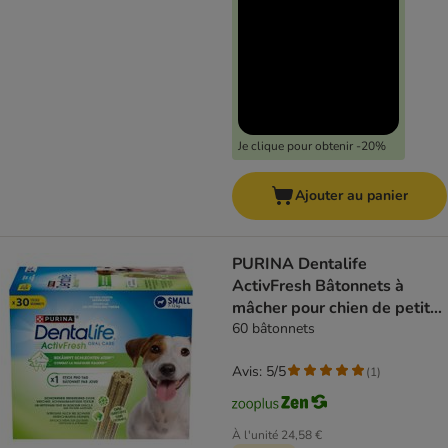
Je clique pour obtenir -20%
Ajouter au panier
PURINA Dentalife
ActivFresh Bâtonnets à
mâcher pour chien de petite
taille
60 bâtonnets
Avis: 5/5
(
1
)
À l'unité
24,58 €