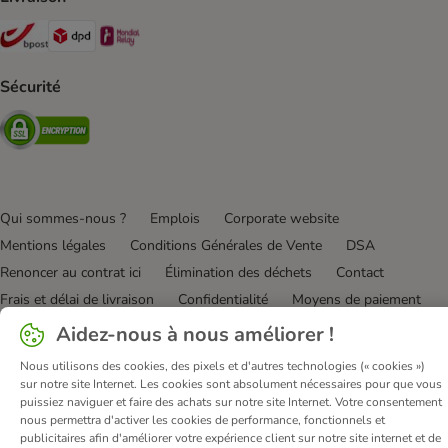
Bpost Shipping Method
DPD Shipping Method
Mondial relay Shipping Method
Sécurité
Security
Qui sommes-nous ?
Emplois
Corporate website
Mentions légales
Conditions Générales de Vente
DSA
Renoncer au contrat ici
Élimination des déchets
Contact
Frais et délai de livraison
Confidentialité
Moyens de paiement
Virement bancaire
Déclaration d'accessibilité
Aidez-nous à nous améliorer !
© zooplus SE
2026
Nous utilisons des cookies, des pixels et d'autres technologies (« cookies »)
sur notre site Internet. Les cookies sont absolument nécessaires pour que vous
puissiez naviguer et faire des achats sur notre site Internet. Votre consentement
nous permettra d'activer les cookies de performance, fonctionnels et
publicitaires afin d'améliorer votre expérience client sur notre site internet et de