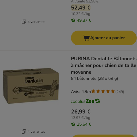
À l'unité
53,98 €
52,49 €
10,32 € / kg
49,87 €
4 variantes
Ajouter au panier
PURINA Dentalife Bâtonnets
à mâcher pour chien de taille
moyenne
84 bâtonnets (28 x 69 g)
Avis: 4.9/5
(
249
)
26,99 €
13,97 € / kg
25,64 €
4 variantes