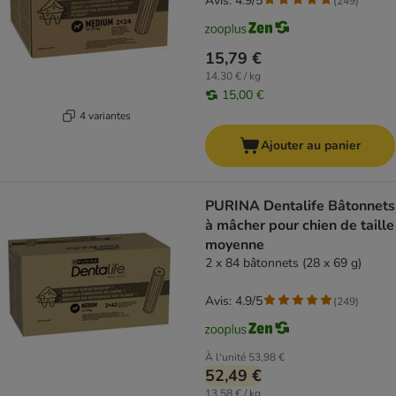
Avis: 4.9/5
(
249
)
15,79 €
14,30 € / kg
15,00 €
4 variantes
Ajouter au panier
PURINA Dentalife Bâtonnets
à mâcher pour chien de taille
moyenne
2 x 84 bâtonnets (28 x 69 g)
Avis: 4.9/5
(
249
)
À l'unité
53,98 €
52,49 €
13,58 € / kg