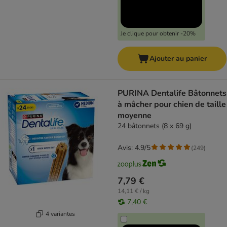
Je clique pour obtenir -20%
Ajouter au panier
PURINA Dentalife Bâtonnets
à mâcher pour chien de taille
moyenne
24 bâtonnets (8 x 69 g)
Avis: 4.9/5
(
249
)
7,79 €
14,11 € / kg
7,40 €
4 variantes