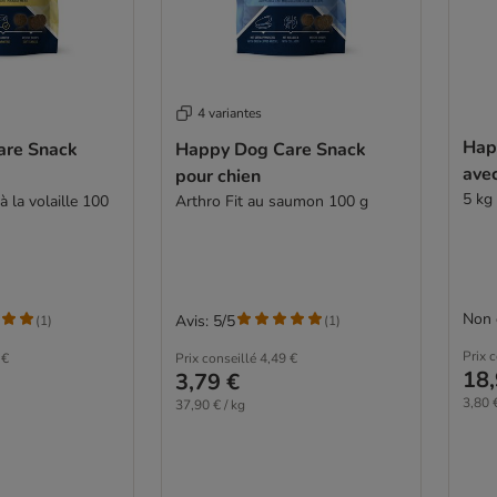
4 variantes
Hap
are Snack
Happy Dog Care Snack
avec
pour chien
5 kg
 la volaille 100
Arthro Fit au saumon 100 g
Non 
Avis: 5/5
(
1
)
(
1
)
Prix 
 €
Prix conseillé
4,49 €
18,
3,79 €
3,80 €
37,90 € / kg