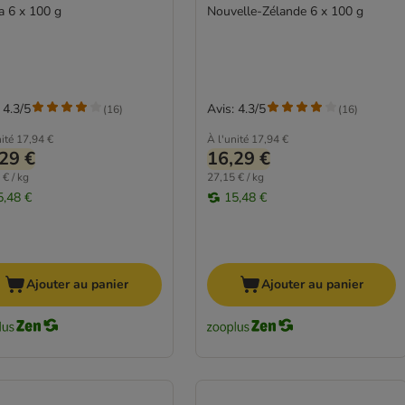
a 6 x 100 g
Nouvelle-Zélande 6 x 100 g
 4.3/5
Avis: 4.3/5
(
16
)
(
16
)
ité
17,94 €
À l'unité
17,94 €
29 €
16,29 €
 € / kg
27,15 € / kg
5,48 €
15,48 €
Ajouter au panier
Ajouter au panier