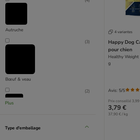
(
4
)
Au poisson
À l'agneau
Au cheval
8in1
Autruche
Advance
4 variantes
Alpha Spirit
Happy Dog C
(
3
)
animonda
pour chien
bosch
Healthy Weight à
Boxby
g
Braaaf
Briantos
Bœuf & veau
Caniland
Avis: 5/5
(
2
)
Concept for Life
Prix conseillé
3,99
Chewies
Plus
3,79 €
Crave
37,90 € / kg
Canard
DeliBest
Dibo
Type d'emballage
(
3
)
Dokas