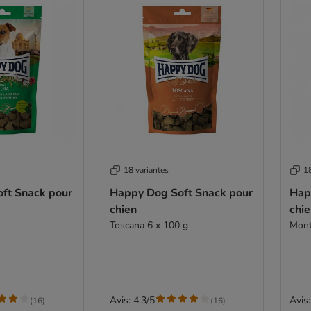
18 variantes
18
ft Snack pour
Happy Dog Soft Snack pour
Hap
chien
chi
Toscana 6 x 100 g
Mont
Avis: 4.3/5
Avis:
(
16
)
(
16
)