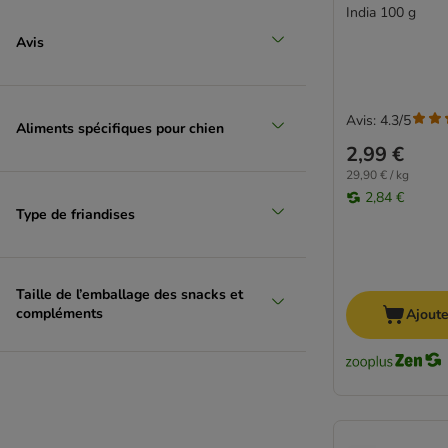
Royal Canin
India 100 g
Sammy's
Avis
SmartBones
Trixie
Vitakraft
Avis: 4.3/5
Aliments spécifiques pour chien
Wolf of Wilderness
2,99 €
Yarrah
29,90 € / kg
2,84 €
Type de friandises
Taille de l’emballage des snacks et
compléments
Ajoute