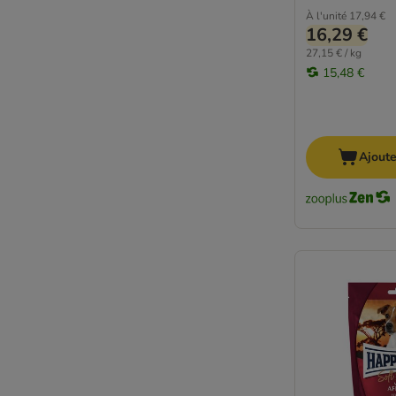
À l'unité
17,94 €
16,29 €
27,15 € / kg
15,48 €
Ajoute