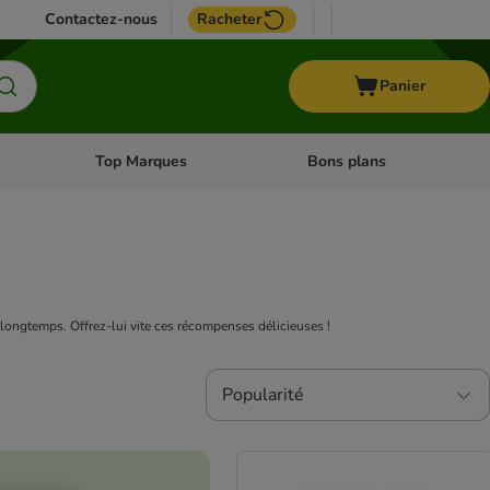
Contactez-nous
Racheter
Panier
Top Marques
Bons plans
catégories: Oiseau
Dérouler les catégories: Cheval
Dérouler les catégories: Top
s longtemps. Offrez-lui vite ces récompenses délicieuses !
Popularité