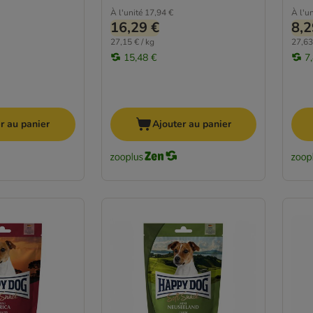
À l'unité
17,94 €
À l'un
16,29 €
8,2
27,15 € / kg
27,63
15,48 €
7
r au panier
Ajouter au panier