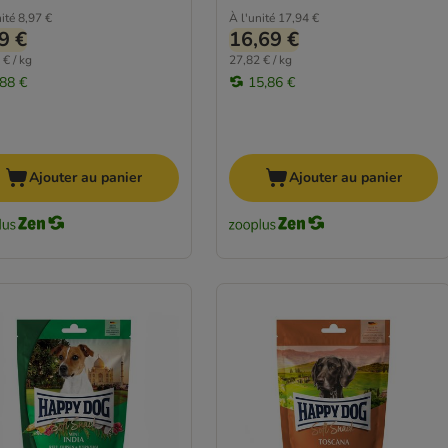
ité
8,97 €
À l'unité
17,94 €
9 €
16,69 €
 € / kg
27,82 € / kg
,88 €
15,86 €
Ajouter au panier
Ajouter au panier