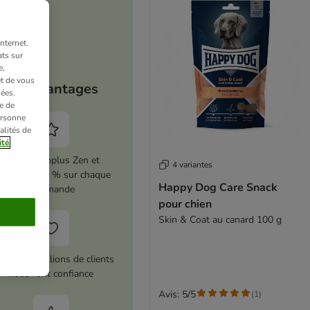
nternet.
ts sur
e,
et de vous
Vos avantages
ées.
e de
ersonne
alités de
ité
Activez zooplus Zen et
4 variantes
conomisez 5 % sur chaque
Happy Dog Care Snack
commande
pour chien
Skin & Coat au canard 100 g
us de 10 millions de clients
nous font confiance
Avis: 5/5
(
1
)