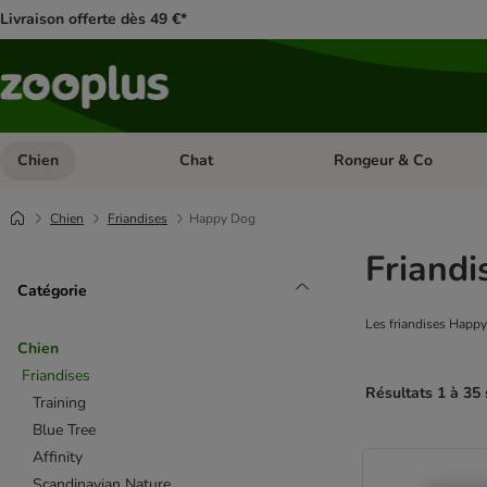
Livraison offerte dès 49 €*
Chien
Chat
Rongeur & Co
Dérouler les catégories: Chien
Dérouler les catégories: 
Chien
Friandises
Happy Dog
Friandi
Catégorie
Les friandises Happy 
Chien
Friandises
Résultats 1 à 35 
Training
Blue Tree
product items ha
Affinity
Scandinavian Nature