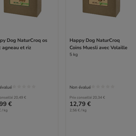
py Dog NaturCroq os
Happy Dog NaturCroq
 agneau et riz
Coins Muesli avec Volaille
5 kg
évalué
Non évalué
conseillé
20,49 €
Prix conseillé
20,34 €
99 €
12,79 €
 / kg
2,56 € / kg