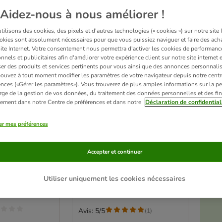
Aidez-nous à nous améliorer !
ilisons des cookies, des pixels et d'autres technologies (« cookies ») sur notre site I
okies sont absolument nécessaires pour que vous puissiez naviguer et faire des acha
site Internet. Votre consentement nous permettra d'activer les cookies de performanc
nnels et publicitaires afin d'améliorer votre expérience client sur notre site internet 
er des produits et services pertinents pour vous ainsi que des annonces personnalis
ouvez à tout moment modifier les paramètres de votre navigateur depuis notre centr
ences («Gérer les paramètres»). Vous trouverez de plus amples informations sur la p
rge de la gestion de vos données, du traitement des données personnelles et des fin
itement dans notre Centre de préférences et dans notre
Déclaration de confidential
4 variantes
er mes préférences
é
ftSnack Mini
Happy Dog Care Snack
iot
pour chien
Accepter et continuer
Calm & Relax au canard 100 g
Utiliser uniquement les cookies nécessaires
Pl
Avis: 5/5
(
1
)