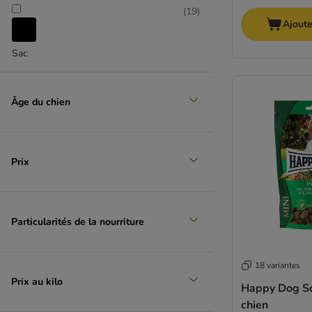
Edgard & Cooper
(
19
)
Greenies
Ajoute
Cheval
Greenwoods
Sac
Happy Dog
(
1
)
Hill's
Hunter
Âge du chien
KONG
Poisson
Lukullus
mera
Pedigree
Prix
Phil & Sons Butchers
Adventuros
Dentalife
Particularités de la nourriture
PURINA PRO PLAN
Purizon
RINTI
18 variantes
Rocco
Prix au kilo
Happy Dog So
Rosie's Farm
chien