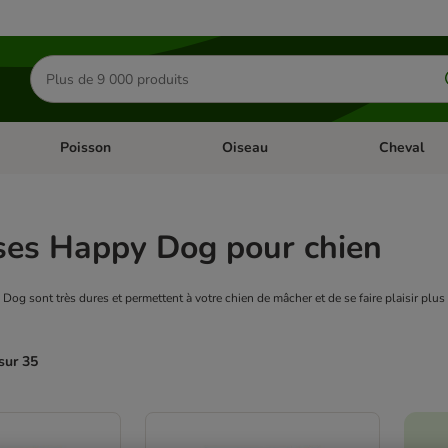
Rechercher
des
produits
Poisson
Oiseau
Cheval
Chat
Dérouler les catégories: Rongeur & Co
Dérouler les catégories: Poisson
Dérouler les 
ses Happy Dog pour chien
Dog sont très dures et permettent à votre chien de mâcher et de se faire plaisir plu
sur 35
ve been changed