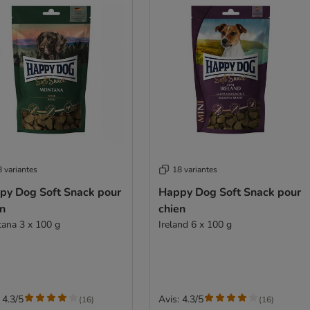
 variantes
18 variantes
py Dog Soft Snack pour
Happy Dog Soft Snack pour
en
chien
ana 3 x 100 g
Ireland 6 x 100 g
 4.3/5
Avis: 4.3/5
(
16
)
(
16
)