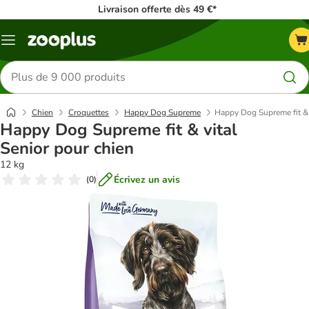
Livraison offerte dès 49 €*
Menu
Rechercher
des
produits
Chien
Croquettes
Happy Dog Supreme
Happy Dog Supreme fit & 
Happy Dog Supreme fit & vital
Senior pour chien
12 kg
Écrivez un avis
(
0
)