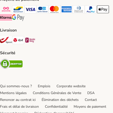
Payconiq Payment Method
bancontact Payment Method
Visa Payment Method
carte bleue Payment Method
Master card Payment Method
American express Payment Meth
Diners club Payment Met
Paypal Payment 
Apple Pa
Klarna Payment Method
Google Pay Payment Method
Livraison
Bpost Shipping Method
DPD Shipping Method
Mondial relay Shipping Method
Sécurité
Security
Qui sommes-nous ?
Emplois
Corporate website
Mentions légales
Conditions Générales de Vente
DSA
Renoncer au contrat ici
Élimination des déchets
Contact
Frais et délai de livraison
Confidentialité
Moyens de paiement