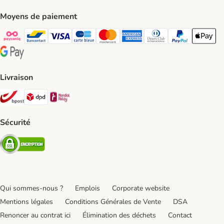
Moyens de paiement
Payconiq Payment Method
bancontact Payment Method
Visa Payment Method
carte bleue Payment Method
Master card Payment Method
American express Payment Meth
Diners club Payment Met
Paypal Payment 
Apple Pa
Google Pay Payment Method
Livraison
Bpost Shipping Method
DPD Shipping Method
Mondial relay Shipping Method
Sécurité
Security
Qui sommes-nous ?
Emplois
Corporate website
Mentions légales
Conditions Générales de Vente
DSA
Renoncer au contrat ici
Élimination des déchets
Contact