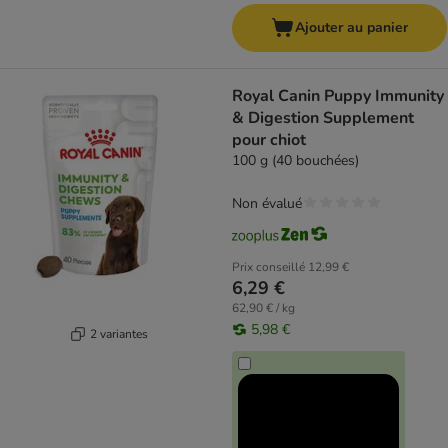
Ajouter au panier
Royal Canin Puppy Immunity
& Digestion Supplement
pour chiot
100 g (40 bouchées)
Non évalué
Prix conseillé
12,99 €
6,29 €
62,90 € / kg
5,98 €
2 variantes