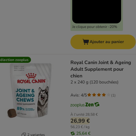
Je clique pour obtenir -20%
Ajouter au panier
élection zooplus
Royal Canin Joint & Ageing
Adult Supplement pour
chien
2 x 240 g (120 bouchées)
Avis: 4/5
(
1
)
À l'unité
28,58 €
26,99 €
56,23 € / kg
25,64 €
2 variantes