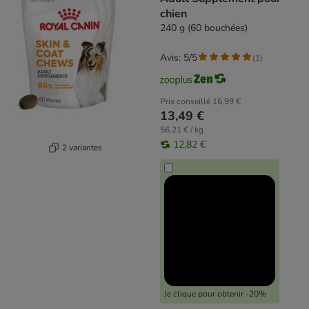
chien
240 g (60 bouchées)
Avis: 5/5
(
1
)
Prix conseillé
16,99 €
13,49 €
56,21 € / kg
12,82 €
2 variantes
Je clique pour obtenir -20%