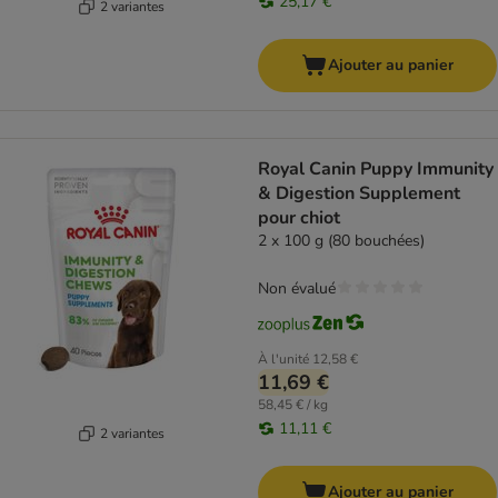
25,17 €
2 variantes
Ajouter au panier
Royal Canin Puppy Immunity
& Digestion Supplement
pour chiot
2 x 100 g (80 bouchées)
Non évalué
À l'unité
12,58 €
11,69 €
58,45 € / kg
11,11 €
2 variantes
Ajouter au panier