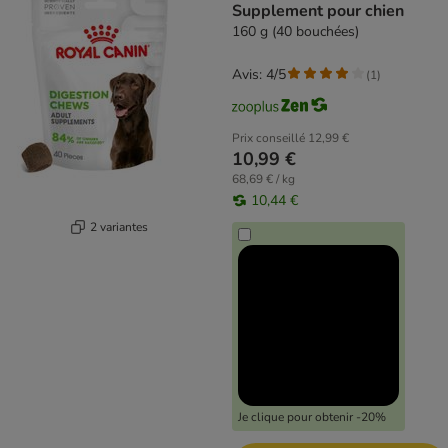
Supplement pour chien
160 g (40 bouchées)
Avis: 4/5
(
1
)
Prix conseillé
12,99 €
10,99 €
68,69 € / kg
10,44 €
2 variantes
Je clique pour obtenir -20%