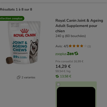
Résultats 1 à 8 sur 8
product items have been changed
élection zooplus
Royal Canin Joint & Ageing
Adult Supplement pour
chien
240 g (60 bouchées)
Avis: 4/5
(
1
)
Prix conseillé
16,99 €
14,29 €
59,54 € / kg
13,58 €
2 variantes