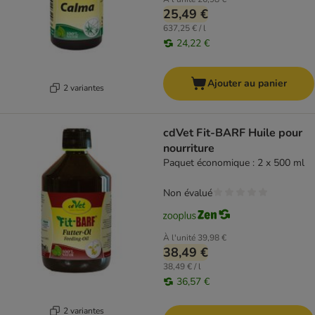
25,49 €
637,25 € / l
24,22 €
Ajouter au panier
2 variantes
cdVet Fit-BARF Huile pour
nourriture
Paquet économique : 2 x 500 ml
Non évalué
À l'unité
39,98 €
38,49 €
38,49 € / l
36,57 €
2 variantes