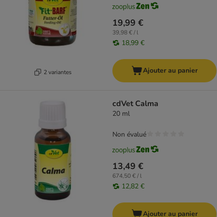
19,99 €
39,98 € / l
18,99 €
Ajouter au panier
2 variantes
cdVet Calma
20 ml
Non évalué
13,49 €
674,50 € / l
12,82 €
Ajouter au panier