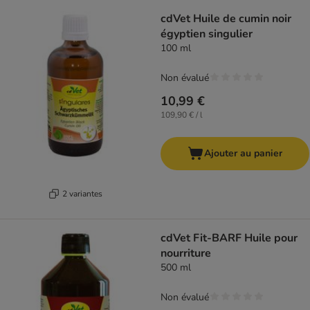
cdVet Huile de cumin noir
égyptien singulier
100 ml
Non évalué
10,99 €
109,90 € / l
Ajouter au panier
2 variantes
cdVet Fit-BARF Huile pour
nourriture
500 ml
Non évalué