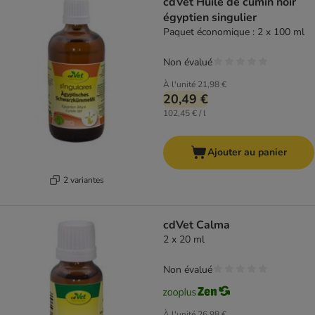
cdVet Huile de cumin noir
égyptien singulier
Paquet économique : 2 x 100 ml
Non évalué
À l'unité
21,98 €
20,49 €
102,45 € / l
Ajouter au panier
2 variantes
cdVet Calma
2 x 20 ml
Non évalué
À l'unité
26,98 €