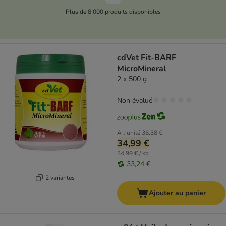
Plus de 8 000 produits disponibles
cdVet Fit-BARF
MicroMineral
2 x 500 g
Non évalué
À l'unité
36,38 €
34,99 €
34,99 € / kg
33,24 €
2 variantes
Ajouter au panier