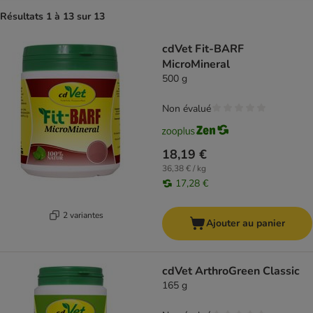
Résultats 1 à 13 sur 13
product items have been changed
cdVet Fit-BARF
MicroMineral
500 g
Non évalué
18,19 €
36,38 € / kg
17,28 €
2 variantes
Ajouter au panier
cdVet ArthroGreen Classic
165 g