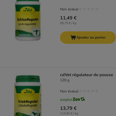
Non évalué
11,49 €
95,75 € / kg
Ajouter au panier
cdVet régulateur de pousse
120 g
Non évalué
13,79 €
114,92 € / kg