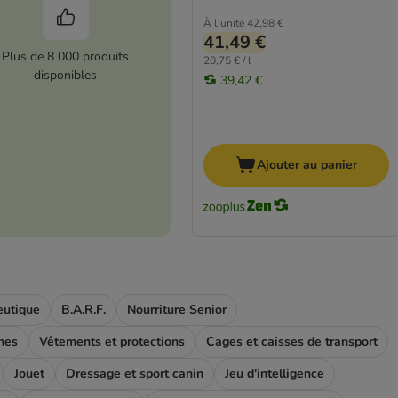
À l'unité
42,98 €
41,49 €
Plus de 8 000 produits
20,75 € / l
disponibles
39,42 €
Ajouter au panier
eutique
B.A.R.F.
Nourriture Senior
nes
Vêtements et protections
Cages et caisses de transport
Jouet
Dressage et sport canin
Jeu d'intelligence