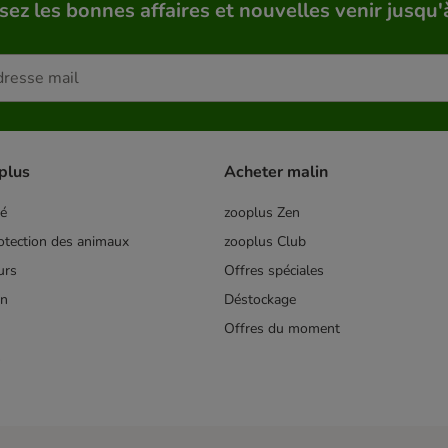
sez les bonnes affaires et nouvelles venir jusqu'
plus
Acheter malin
té
zooplus Zen
tection des animaux
zooplus Club
urs
Offres spéciales
on
Déstockage
Offres du moment
s