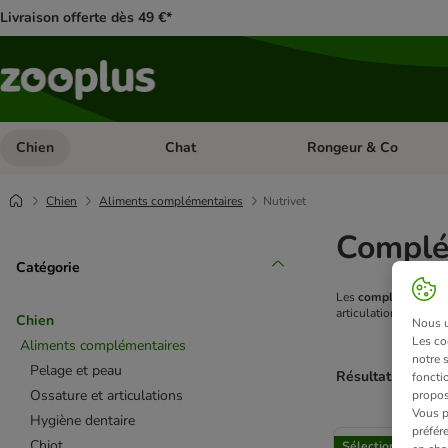
Livraison offerte dès 49 €*
Chien
Chat
Rongeur & Co
Dérouler les catégories: Chien
Dérouler les catégories: 
Chien
Aliments complémentaires
Nutrivet
Complém
Catégorie
Les
compléments al
articulations saines,
Chien
Nous ut
Les co
Aliments complémentaires
notre 
Pelage et peau
Résultats 1 à 3 s
fonctio
Ossature et articulations
propos
Vous p
Hygiène dentaire
product items ha
préfér
Chiot
Sélection zooplus