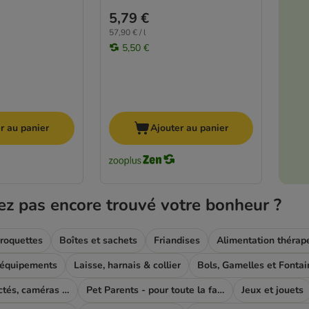
5,79 €
57,90 € / l
5,50 €
r au panier
Ajouter au panier
ez pas encore trouvé votre bonheur ?
roquettes
Boîtes et sachets
Friandises
Alimentation thérap
 équipements
Laisse, harnais & collier
Bols, Gamelles et Fontai
Produits connectés, caméras et GPS
Pet Parents - pour toute la famille
Jeux et jouets