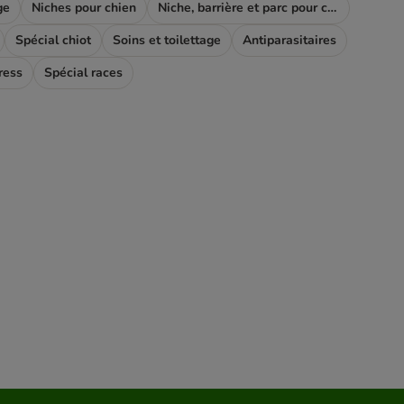
ge
Niches pour chien
Niche, barrière et parc pour chien
Spécial chiot
Soins et toilettage
Antiparasitaires
ress
Spécial races