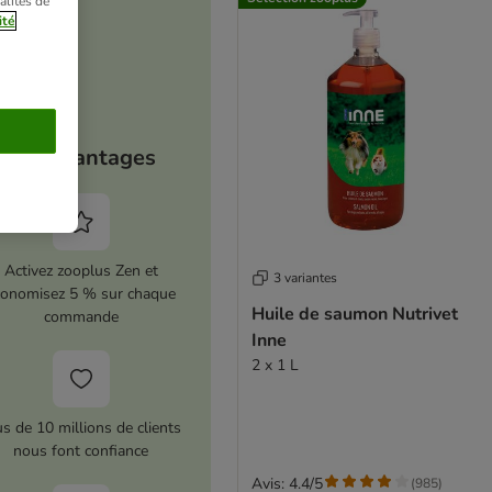
alités de
ité
Vos avantages
Activez zooplus Zen et
3 variantes
conomisez 5 % sur chaque
Huile de saumon Nutrivet
commande
Inne
2 x 1 L
us de 10 millions de clients
nous font confiance
Avis: 4.4/5
(
985
)