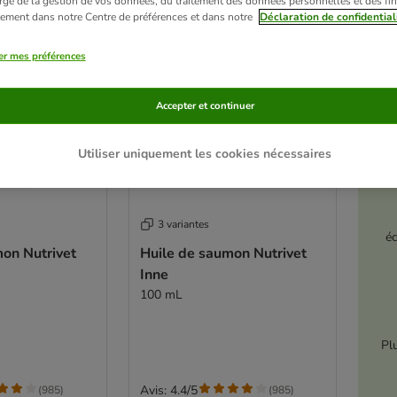
rge de la gestion de vos données, du traitement des données personnelles et des fin
itement dans notre Centre de préférences et dans notre
Déclaration de confidential
er mes préférences
Accepter et continuer
Utiliser uniquement les cookies nécessaires
3 variantes
é
on Nutrivet
Huile de saumon Nutrivet
Inne
100 mL
Pl
Avis: 4.4/5
(
985
)
(
985
)