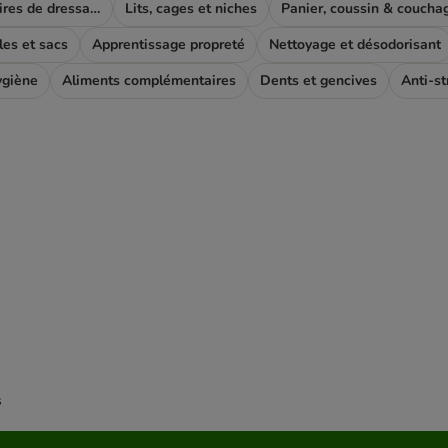
Autres accessoires de dressage
Lits, cages et niches
Panier, coussin & coucha
les et sacs
Apprentissage propreté
Nettoyage et désodorisant
ygiène
Aliments complémentaires
Dents et gencives
Anti-st
s