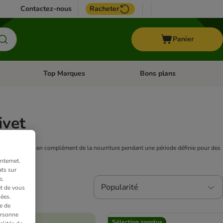
Contactez-nous
Racheter
Panier
Top Marques
Bons plans
catégories: Oiseau
Dérouler les catégories: Cheval
Dérouler les catégories: Top
ivet
t être donnés en complément de la nourriture pendant une période définie pour des
nternet.
ts sur
e,
Popularité
et de vous
ées.
e de
ersonne
Sélection zooplus