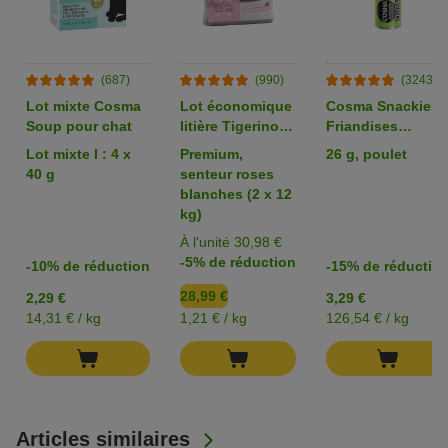
(687)
(990)
(3243)
Lot mixte Cosma
Lot économique
Cosma Snackies
Soup pour chat
litière Tigerino
Friandises
Premium ou
lyophilisées pour
Lot mixte I : 4 x
Premium,
26 g, poulet
Performance
chat
40 g
senteur roses
blanches (2 x 12
kg)
À l'unité 30,98 €
-5% de réduction
-10% de réduction
-15% de réductio
28,99 €
2,29 €
3,29 €
14,31 € / kg
1,21 € / kg
126,54 € / kg
Articles similaires