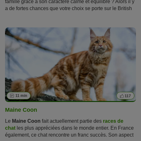
famille grâce à son caractère calme et équilibré ? Alors il y
a de fortes chances que votre choix se porte sur le British
Shorthair. Votre magazine zooplus vous présente en détail
le portrait de cette
race
.
11 min
117
Maine Coon
Le
Maine Coon
fait actuellement partie des
races de
chat
les plus appréciées dans le monde entier. En France
également, ce chat rencontre un franc succès. Son aspect