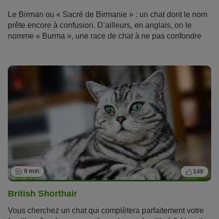
Le Birman ou « Sacré de Birmanie » : un chat dont le nom
prête encore à confusion. D’ailleurs, en anglais, on le
nomme « Burma », une race de chat à ne pas confondre
avec le Burmese ! Le Birman est issu d’un programme
d’élevage français datant des années 1920. Apprenez-en
davantage sur cette
race de chat
à mi-chemin entre le
persan et le siamois !
9 min
140
British Shorthair
Vous cherchez un chat qui complètera parfaitement votre