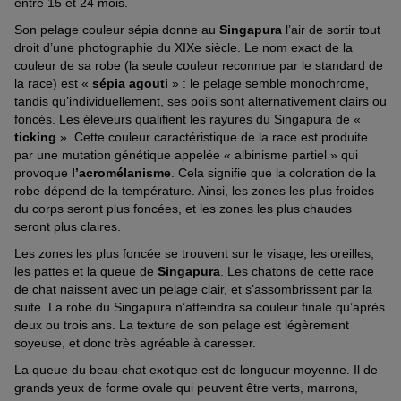
entre 15 et 24 mois.
Son pelage couleur sépia donne au
Singapura
l’air de sortir tout
droit d’une photographie du XIXe siècle. Le nom exact de la
couleur de sa robe (la seule couleur reconnue par le standard de
la race) est «
sépia agouti
» : le pelage semble monochrome,
tandis qu’individuellement, ses poils sont alternativement clairs ou
foncés. Les éleveurs qualifient les rayures du Singapura de «
ticking
». Cette couleur caractéristique de la race est produite
par une mutation génétique appelée « albinisme partiel » qui
provoque
l’acromélanisme
. Cela signifie que la coloration de la
robe dépend de la température. Ainsi, les zones les plus froides
du corps seront plus foncées, et les zones les plus chaudes
seront plus claires.
Les zones les plus foncée se trouvent sur le visage, les oreilles,
les pattes et la queue de
Singapura
. Les chatons de cette race
de chat naissent avec un pelage clair, et s’assombrissent par la
suite. La robe du Singapura n’atteindra sa couleur finale qu’après
deux ou trois ans. La texture de son pelage est légèrement
soyeuse, et donc très agréable à caresser.
La queue du beau chat exotique est de longueur moyenne. Il de
grands yeux de forme ovale qui peuvent être verts, marrons,