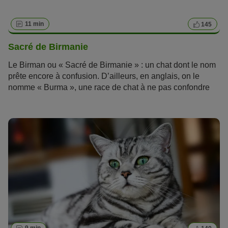
11 min
145
Sacré de Birmanie
Le Birman ou « Sacré de Birmanie » : un chat dont le nom
prête encore à confusion. D’ailleurs, en anglais, on le
nomme « Burma », une race de chat à ne pas confondre
avec le Burmese ! Le Birman est issu d’un programme
d’élevage français datant des années 1920. Apprenez-en
davantage sur cette
race de chat
à mi-chemin entre le
persan et le siamois !