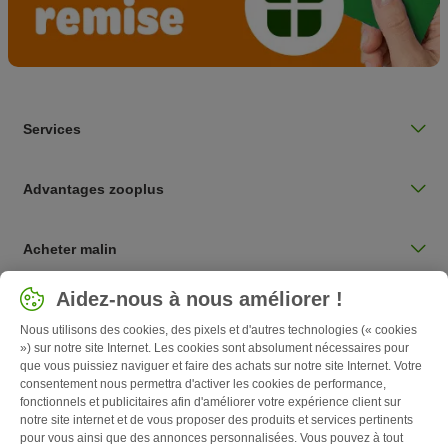
Services
Advantages zooplus
Acheter malin
Sélectionnez votre pays
Aidez-nous à nous améliorer !
Belgique / BE
Nous utilisons des cookies, des pixels et d'autres technologies (« cookies
») sur notre site Internet. Les cookies sont absolument nécessaires pour
que vous puissiez naviguer et faire des achats sur notre site Internet. Votre
Follow zooplus
consentement nous permettra d'activer les cookies de performance,
fonctionnels et publicitaires afin d'améliorer votre expérience client sur
notre site internet et de vous proposer des produits et services pertinents
pour vous ainsi que des annonces personnalisées. Vous pouvez à tout