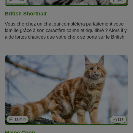
9 min
140
British Shorthair
Vous cherchez un chat qui complètera parfaitement votre
famille grâce à son caractère calme et équilibré ? Alors il y
a de fortes chances que votre choix se porte sur le British
Shorthair. Votre magazine zooplus vous présente en détail
le portrait de cette
race
.
11 min
117
Maine Coon