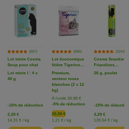
(687)
(990)
(3243)
Lot mixte Cosma
Lot économique
Cosma Snackies
Soup pour chat
litière Tigerino
Friandises
Premium ou
lyophilisées pour
Lot mixte I : 4 x
Premium,
26 g, poulet
Performance
chat
40 g
senteur roses
blanches (2 x 12
kg)
À l'unité 30,98 €
-5% de réduction
-10% de réduction
-15% de réductio
28,99 €
2,29 €
3,29 €
14,31 € / kg
1,21 € / kg
126,54 € / kg