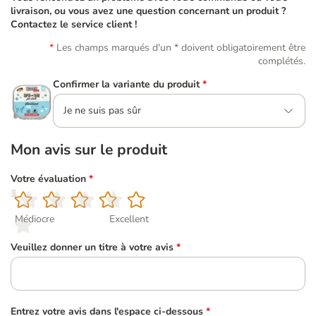
livraison, ou vous avez une question concernant un produit ?
Contactez le service client !
Les champs marqués d'un * doivent obligatoirement être
complétés.
Confirmer la variante du produit
*
Je ne suis pas sûr
Mon avis sur le produit
Votre évaluation
*
1
2
3
4
5
Médiocre
Excellent
Veuillez donner un titre à votre avis
*
Entrez votre avis dans l'espace ci-dessous
*