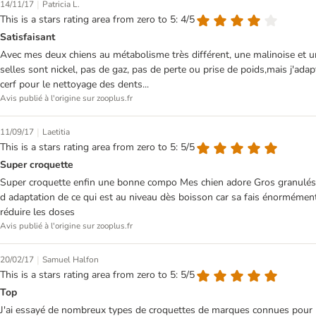
|
14/11/17
Patricia L.
This is a stars rating area from zero to 5: 4/5
Satisfaisant
Avec mes deux chiens au métabolisme très différent, une malinoise et un l
selles sont nickel, pas de gaz, pas de perte ou prise de poids,mais j'adapte
cerf pour le nettoyage des dents...
Avis publié à l'origine sur zooplus.fr
|
11/09/17
Laetitia
This is a stars rating area from zero to 5: 5/5
Super croquette
Super croquette enfin une bonne compo Mes chien adore Gros granulés qu
d adaptation de ce qui est au niveau dès boisson car sa fais énormémen
réduire les doses
Avis publié à l'origine sur zooplus.fr
|
20/02/17
Samuel Halfon
This is a stars rating area from zero to 5: 5/5
Top
J'ai essayé de nombreux types de croquettes de marques connues pour mon l