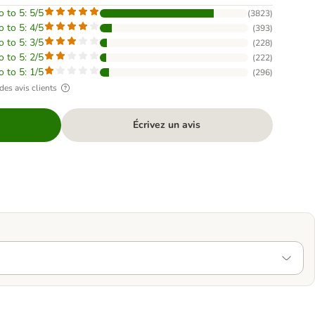
o to 5: 5/5
(
3823
)
o to 5: 4/5
(
393
)
o to 5: 3/5
(
228
)
o to 5: 2/5
(
222
)
o to 5: 1/5
(
296
)
des avis clients
Écrivez un avis