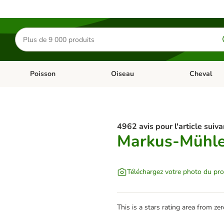
Rechercher
des
produits
Poisson
Oiseau
Cheval
Chat
Dérouler les catégories: Rongeur & Co
Dérouler les catégories: Poisson
Dérouler les 
4962 avis pour l'article suiva
Markus-Mühle
Téléchargez votre photo du pro
This is a stars rating area from zer