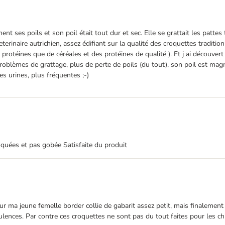
ses poils et son poil était tout dur et sec. Elle se grattait les pattes to
 Veterinaire autrichien, assez édifiant sur la qualité des croquettes traditi
e protéines que de céréales et des protéines de qualité ). Et j ai décou
blèmes de grattage, plus de perte de poils (du tout), son poil est magni
es urines, plus fréquentes ;-)
oquées et pas gobée Satisfaite du produit
ur ma jeune femelle border collie de gabarit assez petit, mais finalement 
ences. Par contre ces croquettes ne sont pas du tout faites pour les chiens