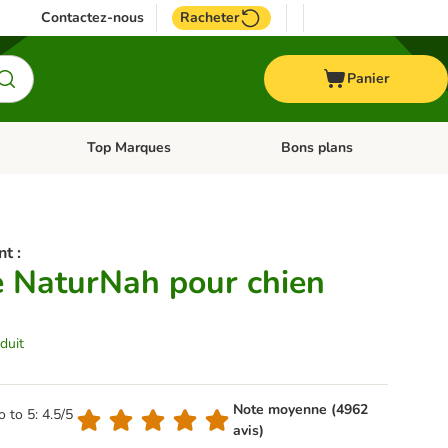
Contactez-nous
Racheter
Panier
Top Marques
Bons plans
catégories: Oiseau
Dérouler les catégories: Cheval
Dérouler les catégories: Top
nt :
 NaturNah pour chien
duit
Note moyenne (4962
o to 5: 4.5/5
avis)