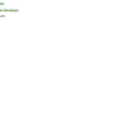
ite
de livraison
uer.