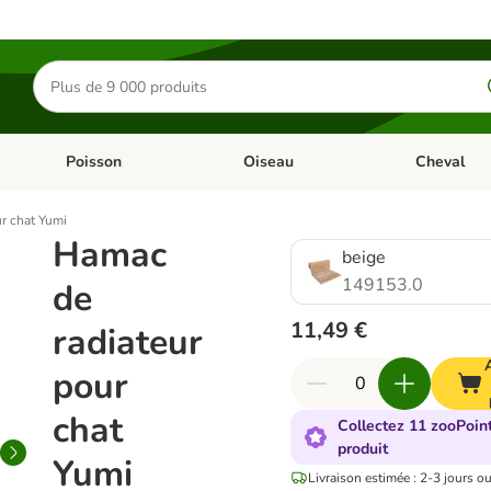
Rechercher
des
produits
Poisson
Oiseau
Cheval
Chat
Dérouler les catégories: Rongeur & Co
Dérouler les catégories: Poisson
Dérouler les 
r chat Yumi
Hamac
beige
149153.0
de
11,49 €
radiateur
pour
chat
Collectez 11 zooPoin
produit
Yumi
Livraison estimée : 2-3 jours o