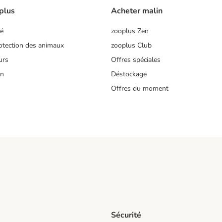
plus
Acheter malin
té
zooplus Zen
tection des animaux
zooplus Club
urs
Offres spéciales
on
Déstockage
Offres du moment
s
Sécurité