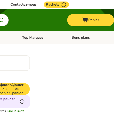
Contactez-nous
Racheter
Panier
Top Marques
Bons plans
catégories: Oiseau
Dérouler les catégories: Cheval
Dérouler les catégories: Top
Ajouter
Ajouter
au
au
panier
panier
ts pour ce
uvrés.
Lire la suite