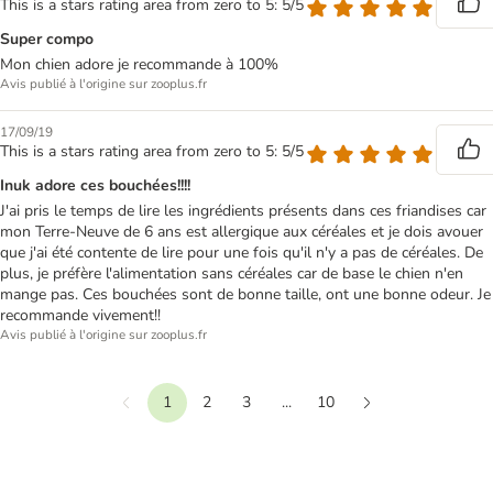
This is a stars rating area from zero to 5: 5/5
Super compo
Mon chien adore je recommande à 100%
Avis publié à l'origine sur zooplus.fr
17/09/19
This is a stars rating area from zero to 5: 5/5
Inuk adore ces bouchées!!!!
J'ai pris le temps de lire les ingrédients présents dans ces friandises car
mon Terre-Neuve de 6 ans est allergique aux céréales et je dois avouer
que j'ai été contente de lire pour une fois qu'il n'y a pas de céréales. De
plus, je préfère l'alimentation sans céréales car de base le chien n'en
mange pas. Ces bouchées sont de bonne taille, ont une bonne odeur. Je
recommande vivement!!
Avis publié à l'origine sur zooplus.fr
1
2
3
...
10
Précédent
Suivant