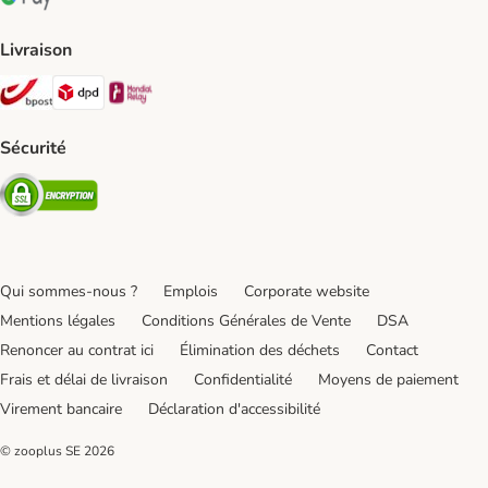
Google Pay Payment Method
Livraison
Bpost Shipping Method
DPD Shipping Method
Mondial relay Shipping Method
Sécurité
Security
Qui sommes-nous ?
Emplois
Corporate website
Mentions légales
Conditions Générales de Vente
DSA
Renoncer au contrat ici
Élimination des déchets
Contact
Frais et délai de livraison
Confidentialité
Moyens de paiement
Virement bancaire
Déclaration d'accessibilité
© zooplus SE
2026