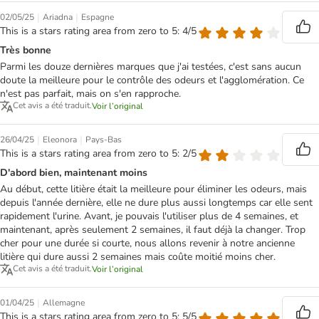
|
|
02/05/25
Ariadna
Espagne
This is a stars rating area from zero to 5: 4/5
Très bonne
Parmi les douze dernières marques que j'ai testées, c'est sans aucun
doute la meilleure pour le contrôle des odeurs et l'agglomération. Ce
n'est pas parfait, mais on s'en rapproche.
Cet avis a été traduit.
Voir l’original
|
|
26/04/25
Eleonora
Pays-Bas
This is a stars rating area from zero to 5: 2/5
D'abord bien, maintenant moins
Au début, cette litière était la meilleure pour éliminer les odeurs, mais
depuis l'année dernière, elle ne dure plus aussi longtemps car elle sent
rapidement l'urine. Avant, je pouvais l'utiliser plus de 4 semaines, et
maintenant, après seulement 2 semaines, il faut déjà la changer. Trop
cher pour une durée si courte, nous allons revenir à notre ancienne
litière qui dure aussi 2 semaines mais coûte moitié moins cher.
Cet avis a été traduit.
Voir l’original
|
01/04/25
Allemagne
This is a stars rating area from zero to 5: 5/5