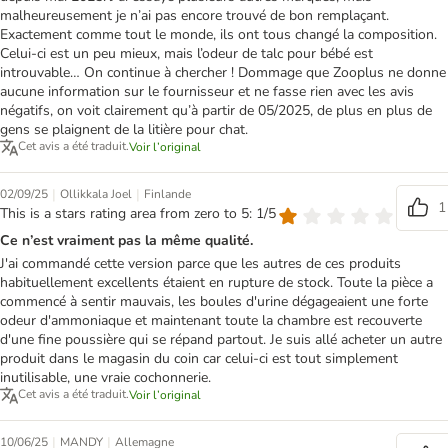
malheureusement je n’ai pas encore trouvé de bon remplaçant.
Exactement comme tout le monde, ils ont tous changé la composition.
Celui-ci est un peu mieux, mais l’odeur de talc pour bébé est
introuvable… On continue à chercher ! Dommage que Zooplus ne donne
aucune information sur le fournisseur et ne fasse rien avec les avis
négatifs, on voit clairement qu’à partir de 05/2025, de plus en plus de
gens se plaignent de la litière pour chat.
Cet avis a été traduit.
Voir l’original
|
|
02/09/25
Ollikkala Joel
Finlande
1
This is a stars rating area from zero to 5: 1/5
Ce n’est vraiment pas la même qualité.
J'ai commandé cette version parce que les autres de ces produits
habituellement excellents étaient en rupture de stock. Toute la pièce a
commencé à sentir mauvais, les boules d'urine dégageaient une forte
odeur d'ammoniaque et maintenant toute la chambre est recouverte
d'une fine poussière qui se répand partout. Je suis allé acheter un autre
produit dans le magasin du coin car celui-ci est tout simplement
inutilisable, une vraie cochonnerie.
Cet avis a été traduit.
Voir l’original
|
|
10/06/25
MANDY
Allemagne