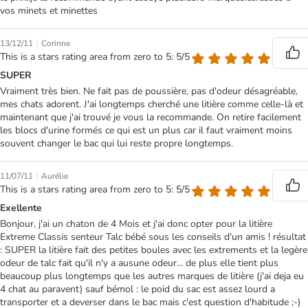
vos minets et minettes
|
13/12/11
Corinne
This is a stars rating area from zero to 5: 5/5
SUPER
Vraiment très bien. Ne fait pas de poussière, pas d'odeur désagréable,
mes chats adorent. J'ai longtemps cherché une litière comme celle-là et
maintenant que j'ai trouvé je vous la recommande. On retire facilement
les blocs d'urine formés ce qui est un plus car il faut vraiment moins
souvent changer le bac qui lui reste propre longtemps.
|
11/07/11
Aurélie
This is a stars rating area from zero to 5: 5/5
Exellente
Bonjour, j'ai un chaton de 4 Mois et j'ai donc opter pour la litière
Extreme Classis senteur Talc bébé sous les conseils d'un amis ! résultat
: SUPER la litière fait des petites boules avec les extrements et la legère
odeur de talc fait qu'il n'y a ausune odeur... de plus elle tient plus
beaucoup plus longtemps que les autres marques de litière (j'ai deja eu
4 chat au paravent) sauf bémol : le poid du sac est assez lourd a
transporter et a deverser dans le bac mais c'est question d'habitude ;-)