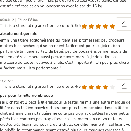
qu'elle est un peu chère, mais je trouve que cela vaut la peine, car elle
est très efficace et on va longtemps avec le sac de 15 kg.
|
09/04/12
Féline Félina
This is a stars rating area from zero to 5: 5/5
absolument géniale !
enfin une litière agglomérante qui tient ses promesses: peu d'odeurs,
mottes bien seches qui se prennent facilement pour les jeter , bon
parfum de la litiere au talc de bébé, peu de poussière. Je me rejouis de
voir en été si elle sera aussi performante, mais là, je dois dire, la
meilleure de toute , et avec 3 chats, c'est important ! Un peu plus chere
à l'achat, mais ultra performante !
15/12/11
This is a stars rating area from zero to 5: 4/5
pas pour famille nombreuse
j'ai 6 chats et 2 bacs à litières.pour la tester,j'ai mis une autre marque de
litière dans le 2èm bac=les chats font plus leurs besoins dans la litière
chat extreme classic.la litière ne colle pas trop aux pattes,fait des petits
pâtés bien compact,pas trop d'odeur si les matous recouvrent leurs
crottes.très bien,mais pour 1 ou 2 chats. conditionnement insuffisant vu
le prix!!je la recommande ayant essayé plusieurs marques.caresses à