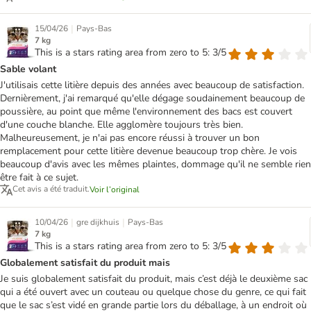
|
15/04/26
Pays-Bas
7 kg
This is a stars rating area from zero to 5: 3/5
Sable volant
J'utilisais cette litière depuis des années avec beaucoup de satisfaction.
Dernièrement, j'ai remarqué qu'elle dégage soudainement beaucoup de
poussière, au point que même l'environnement des bacs est couvert
d'une couche blanche. Elle agglomère toujours très bien.
Malheureusement, je n'ai pas encore réussi à trouver un bon
remplacement pour cette litière devenue beaucoup trop chère. Je vois
beaucoup d'avis avec les mêmes plaintes, dommage qu'il ne semble rien
être fait à ce sujet.
Cet avis a été traduit.
Voir l’original
|
|
10/04/26
gre dijkhuis
Pays-Bas
7 kg
This is a stars rating area from zero to 5: 3/5
Globalement satisfait du produit mais
Je suis globalement satisfait du produit, mais c’est déjà le deuxième sac
qui a été ouvert avec un couteau ou quelque chose du genre, ce qui fait
que le sac s’est vidé en grande partie lors du déballage, à un endroit où