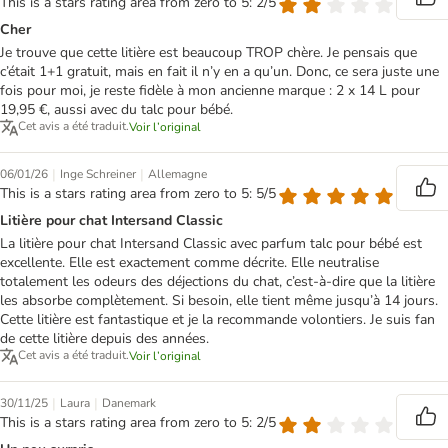
This is a stars rating area from zero to 5: 2/5
Cher
Je trouve que cette litière est beaucoup TROP chère. Je pensais que
c’était 1+1 gratuit, mais en fait il n’y en a qu’un. Donc, ce sera juste une
fois pour moi, je reste fidèle à mon ancienne marque : 2 x 14 L pour
19,95 €, aussi avec du talc pour bébé.
Cet avis a été traduit.
Voir l’original
|
|
06/01/26
Inge Schreiner
Allemagne
This is a stars rating area from zero to 5: 5/5
Litière pour chat Intersand Classic
La litière pour chat Intersand Classic avec parfum talc pour bébé est
excellente. Elle est exactement comme décrite. Elle neutralise
totalement les odeurs des déjections du chat, c’est-à-dire que la litière
les absorbe complètement. Si besoin, elle tient même jusqu’à 14 jours.
Cette litière est fantastique et je la recommande volontiers. Je suis fan
de cette litière depuis des années.
Cet avis a été traduit.
Voir l’original
|
|
30/11/25
Laura
Danemark
This is a stars rating area from zero to 5: 2/5