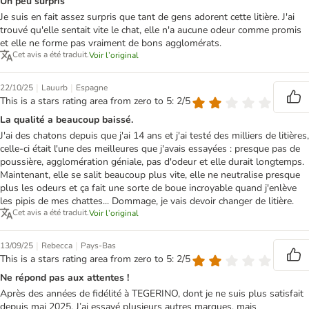
Un peu surpris
Je suis en fait assez surpris que tant de gens adorent cette litière. J'ai
trouvé qu'elle sentait vite le chat, elle n'a aucune odeur comme promis
et elle ne forme pas vraiment de bons agglomérats.
Cet avis a été traduit.
Voir l’original
|
|
22/10/25
Lauurb
Espagne
This is a stars rating area from zero to 5: 2/5
La qualité a beaucoup baissé.
J'ai des chatons depuis que j'ai 14 ans et j'ai testé des milliers de litières,
celle-ci était l'une des meilleures que j'avais essayées : presque pas de
poussière, agglomération géniale, pas d'odeur et elle durait longtemps.
Maintenant, elle se salit beaucoup plus vite, elle ne neutralise presque
plus les odeurs et ça fait une sorte de boue incroyable quand j'enlève
les pipis de mes chattes... Dommage, je vais devoir changer de litière.
Cet avis a été traduit.
Voir l’original
|
|
13/09/25
Rebecca
Pays-Bas
This is a stars rating area from zero to 5: 2/5
Ne répond pas aux attentes !
Après des années de fidélité à TEGERINO, dont je ne suis plus satisfait
depuis mai 2025. J’ai essayé plusieurs autres marques, mais