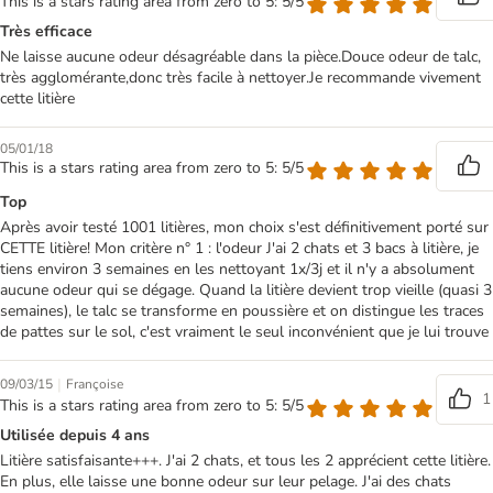
This is a stars rating area from zero to 5: 5/5
Très efficace
Ne laisse aucune odeur désagréable dans la pièce.Douce odeur de talc,
très agglomérante,donc très facile à nettoyer.Je recommande vivement
cette litière
05/01/18
This is a stars rating area from zero to 5: 5/5
Top
Après avoir testé 1001 litières, mon choix s'est définitivement porté sur
CETTE litière! Mon critère n° 1 : l'odeur J'ai 2 chats et 3 bacs à litière, je
tiens environ 3 semaines en les nettoyant 1x/3j et il n'y a absolument
aucune odeur qui se dégage. Quand la litière devient trop vieille (quasi 3
semaines), le talc se transforme en poussière et on distingue les traces
de pattes sur le sol, c'est vraiment le seul inconvénient que je lui trouve
|
09/03/15
Françoise
1
This is a stars rating area from zero to 5: 5/5
Utilisée depuis 4 ans
Litière satisfaisante+++. J'ai 2 chats, et tous les 2 apprécient cette litière.
En plus, elle laisse une bonne odeur sur leur pelage. J'ai des chats