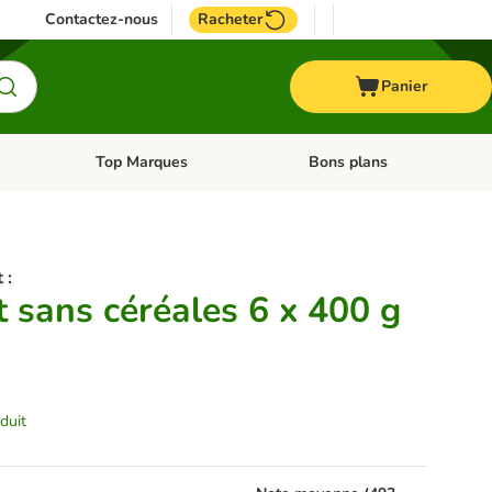
Contactez-nous
Racheter
Panier
Top Marques
Bons plans
catégories: Oiseau
Dérouler les catégories: Cheval
Dérouler les catégories: Top
 :
 sans céréales 6 x 400 g
duit