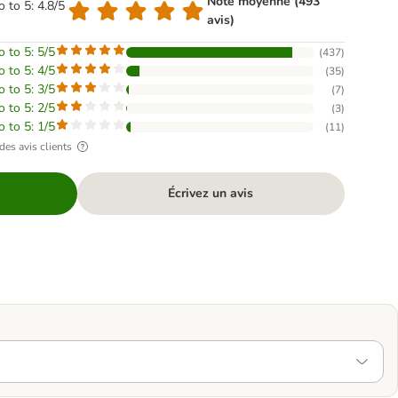
Note moyenne (493
o to 5: 4.8/5
avis)
o to 5: 5/5
(
437
)
o to 5: 4/5
(
35
)
o to 5: 3/5
(
7
)
o to 5: 2/5
(
3
)
o to 5: 1/5
(
11
)
des avis clients
Écrivez un avis