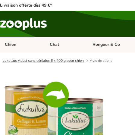
Livraison offerte dès 49 €*
Chien
Chat
Rongeur & Co
Dérouler les catégories: Chien
Dérouler les catégories: 
Lukullus Adult sans céréales 6 x 400 g pour chien
Avis de client