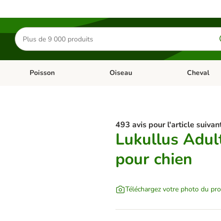
Rechercher
des
produits
Poisson
Oiseau
Cheval
Chat
Dérouler les catégories: Rongeur & Co
Dérouler les catégories: Poisson
Dérouler les 
493 avis pour l'article suivant
Lukullus Adult
pour chien
Téléchargez votre photo du pro