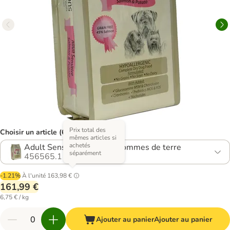
Prix total des
Choisir un article (6 variantes)
mêmes articles si
achetés
Adult Sensitive saumon, pommes de terre
séparément
456565.1
-1.21%
À l'unité
163,98 €
161,99 €
6,75 € / kg
Ajouter au panier
Ajouter au panier