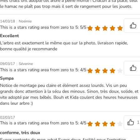
Mes chats ont adopté cet arbre à peine monté ! Chacun à sa place, seul
le hamac ne plaît pas trop mais il sert de rangement pour les jouets.
|
14/03/18
Noémie
This is a stars rating area from zero to 5: 5/5
Excellent
L'arbre est exactement le même que sur la photo, livraison rapide,
bonne qualité je recommande
|
09/03/17
Séverine
This is a stars rating area from zero to 5: 4/5
Sympa
Notice de montage peu claire et élément assez lourds. Vis un peu
grands donc attention à la sécu des minous. Sinon, très doux, solide, et
vite adopté par mes bébés. Bouh et Kida coulent des heures heureuses
dans leur arbre :)
02/03/17
1
This is a stars rating area from zero to 5: 4/5
conforme, très doux
Super contente de mon achat.Super doux, facilité pour l'entretien