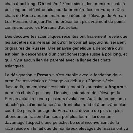
chats à poil long d’Orient. Au 17ème siècle, les premiers chats à
poil long ont été introduits pour la première fois en Europe. Ces
chats de Perse auraient marqué le début de l’élevage du Persan.
Les Persans d’aujourd’hui ne présentent plus vraiment de points
communs avec les Persans d’autrefois.
Des découvertes scientifiques récentes ont finalement révélé que
les
ancêtres du Persan
tel qu’on le connaît aujourd’hui seraient
originaires de
Russie
. Une analyse génétique a démontré qu’il
est bien le descendant d’un chat domestique russe à poil long, et
qu’il n’y a aucun lien de parenté avec la lignée des chats
asiatiques.
La désignation «
Persan
» s’est établie avec la fondation de la
première association d’élevage au début du 20ème siècle.
Jusque-là, on employait essentiellement l’expression «
Angora
»
pour les chats à poil long. Depuis, le standard de l’élevage du
Persan actuel a connu plusieurs évolutions. Au fil du temps, on a
attaché plus d’importance à un front plus rond et à un crâne plus
court. De plus, le pelage du Persan est devenu de plus en plus
abondant en raison d’un sous-poil plus fourni, lui donnant
davantage l’aspect d’une peluche. Le seul inconvénient de la
race réside en le fait que de nombreux élevages de masse ont vu