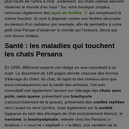
plus haute de l’arbre à chat. Justement, les chats calmes adorent
observer le monde d’en haut ! Sur votre boutique zooplus,
retrouvez également des
tapis de fenêtre
qui remplissent la
même fonction. Ils sont à disposer contre une fenêtre sécurisée,
au-dessus d’un radiateur par exemple, afin de permettre à votre
petit chat Persan d’observer le monde qui l’entoure, bercé par
une douce chaleur.
Santé : les maladies qui touchent
les chats Persans
En 1999, différents experts ont rédigé un avis consultatif à ce
sujet. Le document de 148 pages aborde chacune des formes
d’élevage du chien, du chat, du lapin et des oiseaux ainsi que
leurs conséquences sur la santé des animaux. Cet avis
consultatif met également l’accent sur l’élevage des
chats sans
poils
,
sans queue
, présentant une
brachyurie
(raccourcissement de la queue), présentant des
oreilles repliées
vers l’avant ou vers l’arrière, mais également sur la
surdité
(apparue au sein des élevages de chat exclusivement blancs), le
nanisme
, la
brachycéphalie
, relevée chez les Persans («
brakhus » = court et « kephalê » = la tête), une variation de la