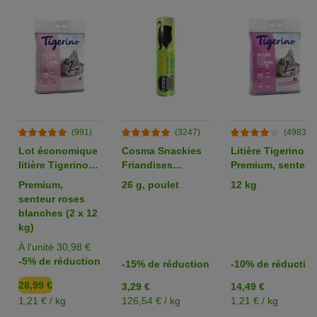
(991)
(3247)
(4983)
Lot économique
Cosma Snackies
Litière Tigerino
litière Tigerino
Friandises
Premium, senteur
Premium ou
lyophilisées pour
talc pour bébé
Premium,
26 g, poulet
12 kg
Performance
chat
pour chat
senteur roses
blanches (2 x 12
kg)
À l'unité 30,98 €
-5% de réduction
-15% de réduction
-10% de réductio
28,99 €
3,29 €
14,49 €
1,21 € / kg
126,54 € / kg
1,21 € / kg