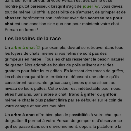
dans leur for intérieur. Si votre Persan est très calme et se
montre plutôt paresseux lorsqu’il s’agit de
jouer
, vous devez
tout de même lui offrir la possibilité de s’amuser, de grimper et de
chasser
. Agrémenter son intérieur avec des
accessoires pour
chat
est une condition sine qua non pour maintenir votre chat
Persan en forme !
Les besoins de la race
Un
arbre à chat
par exemple, devrait se retrouver dans tous
les foyers de chats, même si vos félins ne sont pas des
grimpeurs en herbe ! Tous les chats ressentent le besoin naturel
de gratter. Nos adorables boules de poils utilisent ainsi des
grattoirs pour faire leurs griffes. En laissant des traces de griffes,
les chats marquent leur territoire et déposent une odeur qu’ils
considèrent rassurante, grâce aux glandes qui se situent au
niveau de leurs pattes. Cette odeur est indétectable pour nous,
êtres humains. Sans arbre à chat,
tronc à griffer
ou
griffoir
,
même le chat le plus patient finira par se défouler sur le coin de
votre canapé et sur vos meubles…
Un
arbre à chat
offre bien plus de possibilités à votre chat que
de gratter. Il permet à votre Persan de grimper et d’observer ce
qu’il se passe dans son environnement, depuis la plateforme la