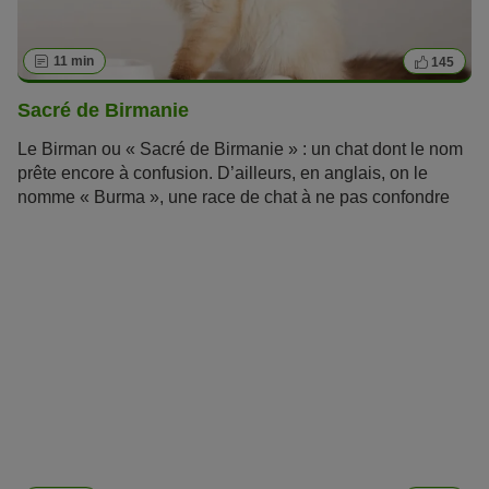
11 min
145
Sacré de Birmanie
Le Birman ou « Sacré de Birmanie » : un chat dont le nom
prête encore à confusion. D’ailleurs, en anglais, on le
nomme « Burma », une race de chat à ne pas confondre
avec le Burmese ! Le Birman est issu d’un programme
d’élevage français datant des années 1920. Apprenez-en
davantage sur cette
race de chat
à mi-chemin entre le
persan et le siamois !