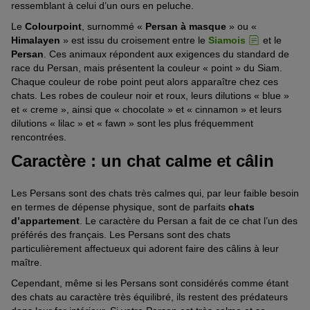
ressemblant à celui d’un ours en peluche.
Le
Colourpoint
, surnommé «
Persan à masque
» ou «
Himalayen
» est issu du croisement entre le
Siamois
et le
Persan
. Ces animaux répondent aux exigences du standard de
race du Persan, mais présentent la couleur « point » du Siam.
Chaque couleur de robe point peut alors apparaître chez ces
chats. Les robes de couleur noir et roux, leurs dilutions « blue »
et « creme », ainsi que « chocolate » et « cinnamon » et leurs
dilutions « lilac » et « fawn » sont les plus fréquemment
rencontrées.
Caractère : un chat calme et câlin
Les Persans sont des chats très calmes qui, par leur faible besoin
en termes de dépense physique, sont de parfaits
chats
d’appartement
. Le caractère du Persan a fait de ce chat l’un des
préférés des français. Les Persans sont des chats
particulièrement affectueux qui adorent faire des câlins à leur
maître.
Cependant, même si les Persans sont considérés comme étant
des chats au caractère très équilibré, ils restent des prédateurs