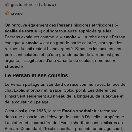
gris tourterelle (« lilac »)
crème
On retrouve également des Persans bicolores et tricolores («
écaille de tortue
») qui sont tout aussi appréciés que les
Persans exotiques comme le «
smoke
». La robe des du Persan
exotique «
smoke
» est en grande partie colorée, alors que les
racines du poil restent blanc argenté. Si seules les pointes des
poils sont colorées et qu’une grande partie de la robe est gris
argenté, il s’agit alors d’une variante de couleur, nommée «
shaded
».
Le Persan et ses cousins
Le Persan partage un standard de race commun avec la race de
chat Exotic shorthair et la race Colourpoint. Les différences
s’inscrivent seulement au niveau de la longueur, de la texture et
de la couleur du pelage.
C’est ainsi qu’en 1933, la race
Exotic shorhair
fut reconnue
dans une association d’élevage de chats à l’échelle européenne.
La stature et le caractère de l’Exotic shorthair sont similaires au
Persan. Cependant, l’Exotic shorthair présente un pelage court,