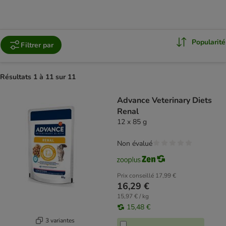
Popularité
Filtrer par
Résultats 1 à 11 sur 11
product items have been changed
Advance Veterinary Diets
Renal
12 x 85 g
Non évalué
Prix conseillé
17,99 €
16,29 €
15,97 € / kg
15,48 €
3 variantes