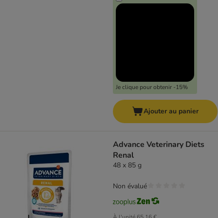
Je clique pour obtenir -15%
Ajouter au panier
Advance Veterinary Diets
Renal
48 x 85 g
Non évalué
À l'unité
65,16 €