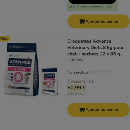
Je clique pour obtenir -15%
Ajouter au panier
ffert
Croquettes Advance
Veterinary Diets 8 kg pour
chat + sachets 12 x 85 g
offerts !
- Urinary
Non évalué
À l'unité
72,48 €
50,99 €
5,65 € / kg
Ajouter au panier