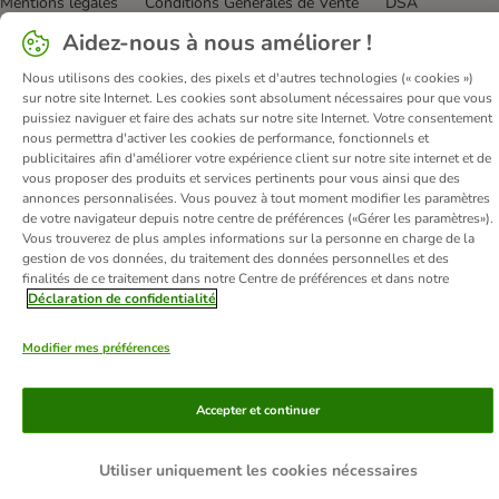
Mentions légales
Conditions Générales de Vente
DSA
Renoncer au contrat ici
Élimination des déchets
Contact
Aidez-nous à nous améliorer !
Frais et délai de livraison
Confidentialité
Moyens de paiement
Nous utilisons des cookies, des pixels et d'autres technologies (« cookies »)
Virement bancaire
Déclaration d'accessibilité
sur notre site Internet. Les cookies sont absolument nécessaires pour que vous
puissiez naviguer et faire des achats sur notre site Internet. Votre consentement
© zooplus SE
2026
nous permettra d'activer les cookies de performance, fonctionnels et
publicitaires afin d'améliorer votre expérience client sur notre site internet et de
vous proposer des produits et services pertinents pour vous ainsi que des
annonces personnalisées. Vous pouvez à tout moment modifier les paramètres
de votre navigateur depuis notre centre de préférences («Gérer les paramètres»).
Vous trouverez de plus amples informations sur la personne en charge de la
gestion de vos données, du traitement des données personnelles et des
finalités de ce traitement dans notre Centre de préférences et dans notre
Déclaration de confidentialité
Modifier mes préférences
Accepter et continuer
Utiliser uniquement les cookies nécessaires