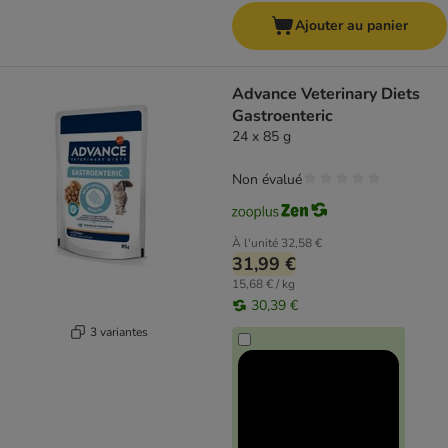
Ajouter au panier
Advance Veterinary Diets
Gastroenteric
24 x 85 g
Non évalué
À l'unité
32,58 €
31,99 €
15,68 € / kg
30,39 €
3 variantes