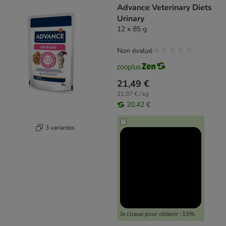
Advance Veterinary Diets
Urinary
12 x 85 g
Non évalué
21,49 €
21,07 € / kg
20,42 €
3 variantes
Je clique pour obtenir -15%