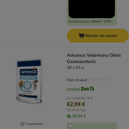
Je clique pour obtenir -15%
Ajouter au panier
Advance Veterinary Diets
Gastroenteric
48 x 85 g
Non évalué
À l'unité
65,16 €
62,99 €
15,44 € / kg
59,84 €
3 variantes