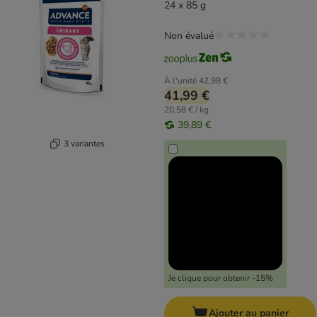
24 x 85 g
Non évalué
À l'unité
42,98 €
41,99 €
20,58 € / kg
39,89 €
3 variantes
Je clique pour obtenir -15%
Ajouter au panier