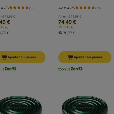
 4.7/5
Avis: 4.7/5
(
19
)
(
19
)
ité
75,98 €
À l'unité
75,98 €
49 €
74,49 €
 € / kg
15,52 € / kg
0,77 €
70,77 €
Ajouter au panier
Ajouter au panier