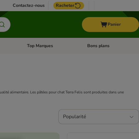
Contactez-nous
Racheter
Panier
Top Marques
Bons plans
catégories: Oiseau
Dérouler les catégories: Cheval
Dérouler les catégories: Top
qualité alimentaire. Les pâtées pour chat Terra Felis sont produites dans une
Popularité