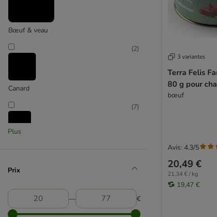
Herrmanns
Hill's Prescription Diet
Hill's Science Plan
Bœuf & veau
IAMS
(
2
)
Integra
3 variantes
James Wellbeloved
Terra Felis F
Josera
80 g pour cha
JosiCat
Canard
bœuf
Kattovit
(
7
)
Kitekat
Kitty Cat
Plus
Leonardo
Lapin
Life Cat
Avis: 4.3/5
Life Pet Care
(
6
)
20,49 €
Prix
Lily's Kitchen
21,34 € / kg
Lucky Lou
19,47 €
MAC´s
―
€
Poisson
MERA Cats