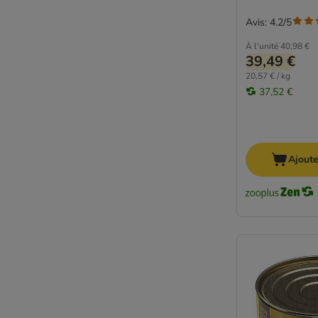
Problèmes de digestion
Avis: 4.2/5
Problèmes urinaires et rénaux
Sans céréales
À l'unité
40,98 €
39,49 €
Sans gluten
20,57 € / kg
Sans sucres
37,52 €
Senior
Soupes et bouillons
Surpoids et obésité
Au poulet
Ajoute
Au thon
Sans poulet
Au poisson
Thryroid