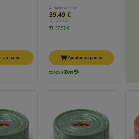
À l'unité
40,98 €
39,49 €
20,57 € / kg
37,52 €
r au panier
Ajouter au panier