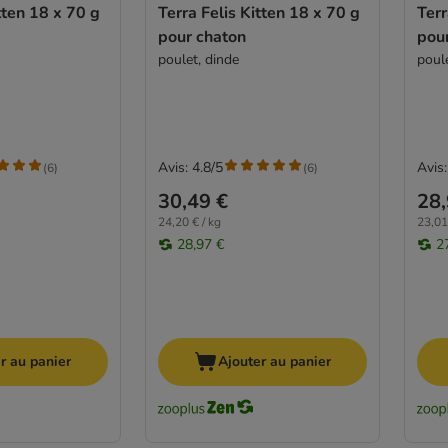
tten 18 x 70 g
Terra Felis Kitten 18 x 70 g
Terr
pour chaton
pou
poulet, dinde
poul
Avis: 4.8/5
Avis:
(
6
)
(
6
)
30,49 €
28,
24,20 € / kg
23,01
28,97 €
2
r au panier
Ajouter au panier