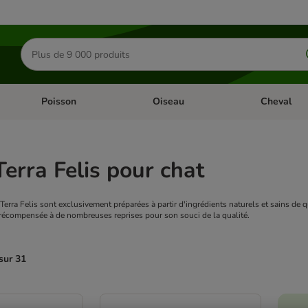
Rechercher
des
produits
Poisson
Oiseau
Cheval
Chat
Dérouler les catégories: Rongeur & Co
Dérouler les catégories: Poisson
Dérouler les 
Terra Felis pour chat
Terra Felis sont exclusivement préparées à partir d'ingrédients naturels et sains de 
récompensée à de nombreuses reprises pour son souci de la qualité.
sur 31
ve been changed