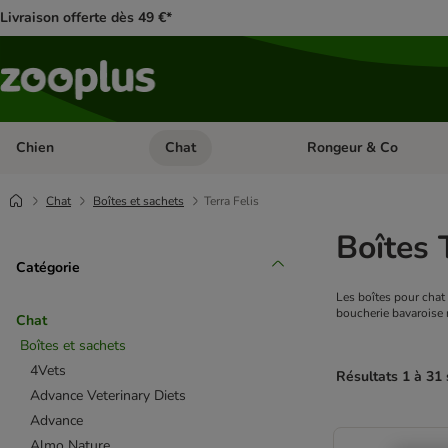
Livraison offerte dès 49 €*
Chien
Chat
Rongeur & Co
Dérouler les catégories: Chien
Dérouler les catégories: 
Chat
Boîtes et sachets
Terra Felis
Boîtes 
Catégorie
Les boîtes pour chat 
boucherie bavaroise 
Chat
Boîtes et sachets
4Vets
Résultats 1 à 31 
Advance Veterinary Diets
Advance
product items ha
Almo Nature