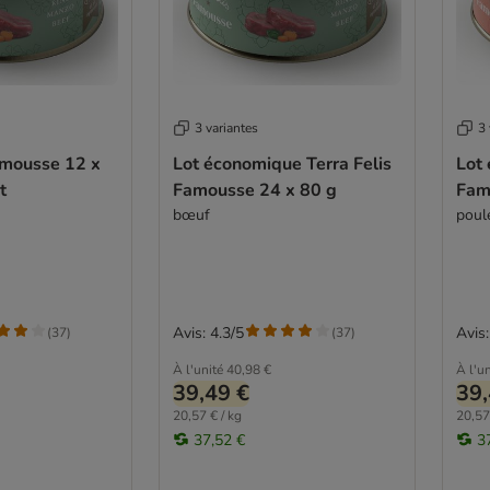
3 variantes
3 
amousse 12 x
Lot économique Terra Felis
Lot 
t
Famousse 24 x 80 g
Fam
bœuf
poul
Avis: 4.3/5
Avis:
(
37
)
(
37
)
À l'unité
40,98 €
À l'un
39,49 €
39,
20,57 € / kg
20,57
37,52 €
3