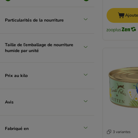
Miamor
(
14
)
MjAMjAM
Ajoute
Nature's Variety
Particularités de la nourriture
Natural Trainer
Poulet
Nutrivet
Pan Mięsko
Taille de l’emballage de nourriture
Perfect Fit
humide par unité
Porta 21
PURINA PRO PLAN
Pure Nature
Prix au kilo
PURINA Cat Chow
PURINA PRO PLAN Veterinary Diets
PURINA ONE
Purizon
Avis
Rosie's Farm
Royal Canin
Royal Canin Breed
Fabriqué en
Royal Canin Veterinary
3 variantes