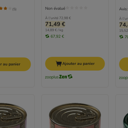
Non évalué
Avis:
(
5
)
À l'unité
72,98 €
À l'un
71,49 €
74,
14,89 € / kg
15,52
67,92 €
7
Ajouter au panier
r au panier