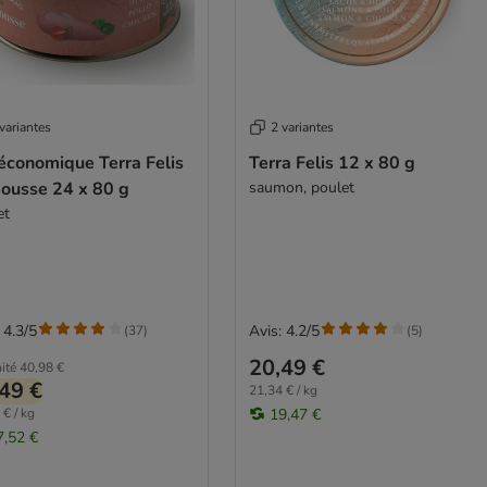
variantes
2 variantes
économique Terra Felis
Terra Felis 12 x 80 g
ousse 24 x 80 g
saumon, poulet
et
 4.3/5
Avis: 4.2/5
(
37
)
(
5
)
20,49 €
ité
40,98 €
49 €
21,34 € / kg
 € / kg
19,47 €
7,52 €