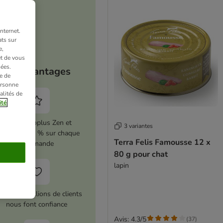
nternet.
ts sur
e,
et de vous
ées.
Vos avantages
e de
ersonne
alités de
ité
Activez zooplus Zen et
3 variantes
conomisez 5 % sur chaque
Terra Felis Famousse 12 x
commande
80 g pour chat
lapin
us de 10 millions de clients
nous font confiance
Avis: 4.3/5
(
37
)