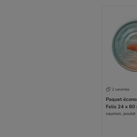
Wiejska Zagroda
Wild Freedom
Wildes Land
WOW
Yarrah (bio)
Ziwi Peak
Adulte
Allergies
Anti-stress
BIO
Boule de poils
Chat stérilisé
2 variantes
Chaton
Paquet écono
Diabète
Felis 24 x 80
Maine Coon
saumon, poulet
Monoprotein
Problèmes articulaires
Problèmes de peau et pelage