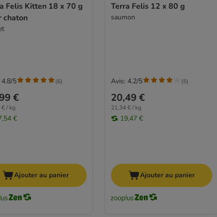
a Felis Kitten 18 x 70 g
Terra Felis 12 x 80 g
r chaton
saumon
et
 4.8/5
Avis: 4.2/5
(
6
)
(
5
)
99 €
20,49 €
 € / kg
21,34 € / kg
7,54 €
19,47 €
Ajouter au panier
Ajouter au panier