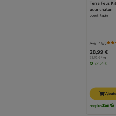
Sanabelle
Terra Felis Ki
Schesir
pour chaton
Schmusy
bœuf, lapin
Sheba
ShinyCat
Smilla
Smilla Veterinary Diet
Avis: 4.8/5
Smølke
28,99 €
SPECIFIC Veterinary Diet
23,01 € / kg
STRAYZ
27,54 €
Super Benek
Terra Felis
Thrive Complete
Ultima
Venandi Animal
Ajoute
Virbac Veterinary HPM
Vitakraft Poesie
Whiskas