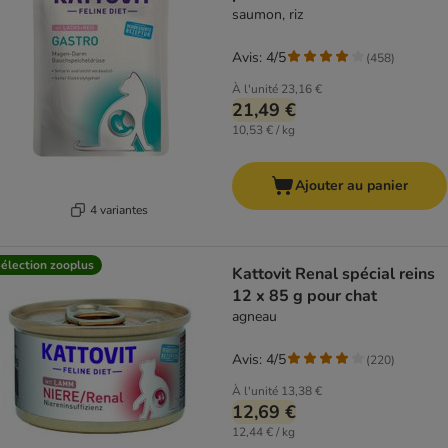
saumon, riz
Avis: 4/5
(
458
)
À l'unité
23,16 €
21,49 €
10,53 € / kg
Ajouter au panier
4 variantes
élection zooplus
Kattovit Renal spécial reins
12 x 85 g pour chat
agneau
Avis: 4/5
(
220
)
À l'unité
13,38 €
12,69 €
12,44 € / kg