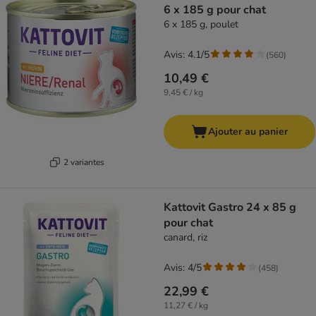
6 x 185 g pour chat
6 x 185 g, poulet
Avis: 4.1/5
(
560
)
10,49 €
9,45 € / kg
Ajouter au panier
2 variantes
Kattovit Gastro 24 x 85 g
pour chat
canard, riz
Avis: 4/5
(
458
)
22,99 €
11,27 € / kg