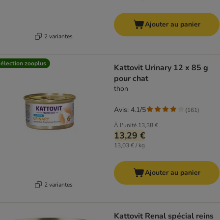
Ajouter au panier
2 variantes
élection zooplus
Kattovit Urinary 12 x 85 g
pour chat
thon
Avis: 4.1/5
(
161
)
À l'unité
13,38 €
13,29 €
13,03 € / kg
Ajouter au panier
2 variantes
Kattovit Renal spécial reins