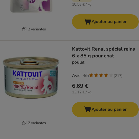
10,53 € / kg
Ajouter au panier
2 variantes
Kattovit Renal spécial reins
6 x 85 g pour chat
poulet
Avis: 4/5
(
217
)
6,69 €
13,12 € / kg
Ajouter au panier
2 variantes