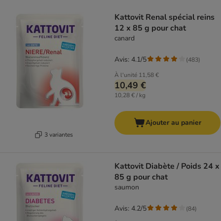
product items have been changed
Kattovit Renal spécial reins
12 x 85 g pour chat
canard
Avis: 4.1/5
(
483
)
À l'unité
11,58 €
10,49 €
10,28 € / kg
Ajouter au panier
3 variantes
Kattovit Diabète / Poids 24 x
85 g pour chat
saumon
Avis: 4.2/5
(
84
)