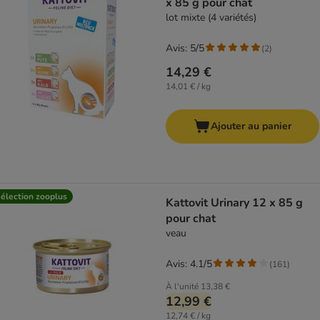
x 85 g pour chat
lot mixte (4 variétés)
Avis: 5/5
(
2
)
14,29 €
14,01 € / kg
Ajouter au panier
élection zooplus
Kattovit Urinary 12 x 85 g
pour chat
veau
Avis: 4.1/5
(
161
)
À l'unité
13,38 €
12,99 €
12,74 € / kg