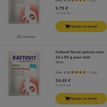
Avis: 4.1/5
(
501
)
5,79 €
11,35 € / kg
Ajouter au panier
3 variantes
Kattovit Renal spécial reins
24 x 85 g pour chat
dinde
Avis: 4.1/5
(
216
)
24,49 €
12,00 € / kg
Ajouter au panier