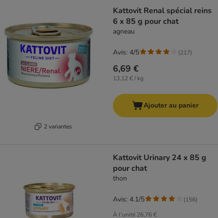
Kattovit Renal spécial reins
6 x 85 g pour chat
agneau
Avis: 4/5
(
217
)
6,69 €
13,12 € / kg
Ajouter au panier
2 variantes
Kattovit Urinary 24 x 85 g
pour chat
thon
Avis: 4.1/5
(
156
)
À l'unité
26,76 €