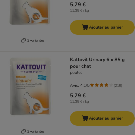
5,79 €
11,35 € / kg
Ajouter au panier
3 variantes
Kattovit Urinary 6 x 85 g
pour chat
poulet
Avis: 4.1/5
(
219
)
5,79 €
11,35 € / kg
Ajouter au panier
3 variantes