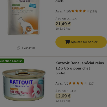
dinde
Avis: 4.1/5
(
219
)
À l'unité
23,16 €
21,49 €
10,53 € / kg
Ajouter au panier
4 variantes
élection zooplus
Kattovit Renal spécial reins
12 x 85 g pour chat
poulet
Avis: 4/5
(
220
)
À l'unité
13,38 €
12,69 €
12,44 € / kg