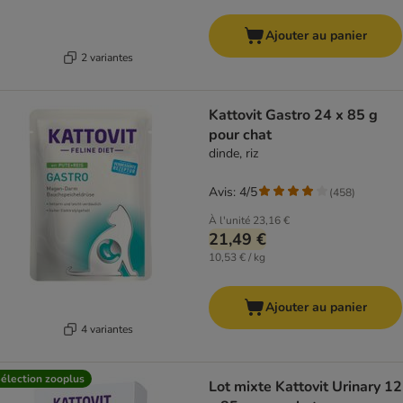
Ajouter au panier
2 variantes
Kattovit Gastro 24 x 85 g
pour chat
dinde, riz
Avis: 4/5
(
458
)
À l'unité
23,16 €
21,49 €
10,53 € / kg
Ajouter au panier
4 variantes
élection zooplus
Lot mixte Kattovit Urinary 12