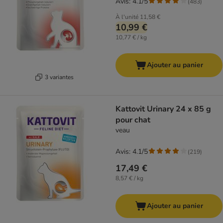
Avis: 4.1/5
(
483
)
À l'unité
11,58 €
10,99 €
10,77 € / kg
Ajouter au panier
3 variantes
Kattovit Urinary 24 x 85 g
pour chat
veau
Avis: 4.1/5
(
219
)
17,49 €
8,57 € / kg
Ajouter au panier