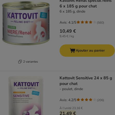
Kattovit Renal spécial reins
6 x 185 g pour chat
6 x 185 g, dinde
Avis: 4.1/5
(
560
)
10,49 €
9,45 € / kg
Ajouter au panier
2 variantes
Kattovit Sensitive 24 x 85 g
pour chat
- poulet, dinde
Avis: 4.2/5
(
206
)
À l'unité
23,16 €
21,49 €