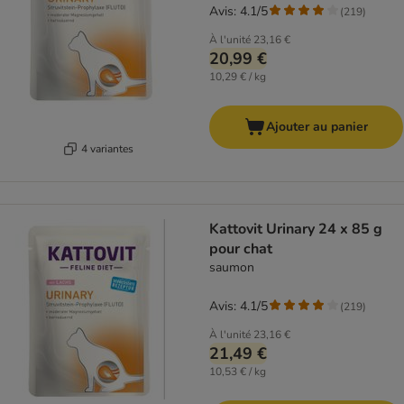
Avis: 4.1/5
(
219
)
À l'unité
23,16 €
20,99 €
10,29 € / kg
Ajouter au panier
4 variantes
Kattovit Urinary 24 x 85 g
pour chat
saumon
Avis: 4.1/5
(
219
)
À l'unité
23,16 €
21,49 €
10,53 € / kg