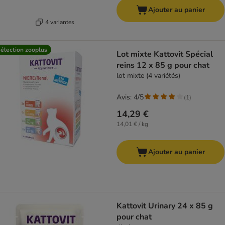
Ajouter au panier
4 variantes
élection zooplus
Lot mixte Kattovit Spécial
reins 12 x 85 g pour chat
lot mixte (4 variétés)
Avis: 4/5
(
1
)
14,29 €
14,01 € / kg
Ajouter au panier
Kattovit Urinary 24 x 85 g
pour chat