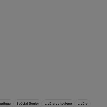
eutique
Spécial Senior
Litière et hygiène
Litière