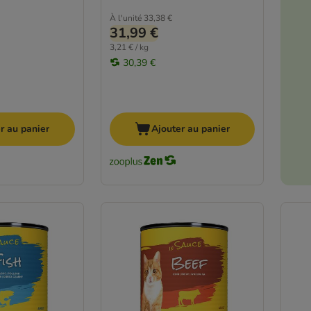
À l'unité
33,38 €
31,99 €
3,21 € / kg
30,39 €
r au panier
Ajouter au panier