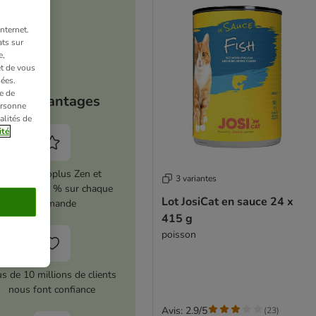
nternet.
ts sur
e,
et de vous
ées.
e de
Vos avantages
ersonne
alités de
ité
Activez zooplus Zen et
3 variantes
conomisez 5 % sur chaque
Lot JosiCat en sauce 24 x
commande
415 g
poisson
us de 10 millions de clients
nous font confiance
Avis: 2.9/5
(
23
)