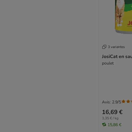
Sanabelle
Schesir
Schmusy
Sheba
ShinyCat
Smilla
Smilla Veterinary Diet
3 variantes
Smølke
JosiCat en sa
SPECIFIC Veterinary Diet
poulet
STRAYZ
Super Benek
Terra Felis
Thrive Complete
Ultima
Avis: 2.9/5
Venandi Animal
16,69 €
Virbac Veterinary HPM
3,35 € / kg
Vitakraft Poesie
15,86 €
Whiskas