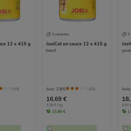
3 variantes
2 
uce 12 x 415 g
JosiCat en sauce 12 x 415 g
Josi
bœuf
poul
Avis: 2.9/5
Avis:
(
23
)
(
23
)
16,69 €
18,
3,35 € / kg
3,91 €
15,86 €
1