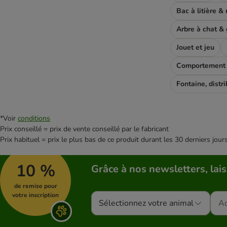
Problèmes de digestion
Problèmes urinaires et rénaux
Arbre à chat & g
Sans céréales
Sans gluten
Jouet et jeu
Sans sucres
Comportement e
Senior
Soupes et bouillons
Surpoids et obésité
Au poulet
*Voir
conditions
Au thon
Prix conseillé = prix de vente conseillé par le fabricant
Sans poulet
Prix habituel = prix le plus bas de ce produit durant les 30 derniers jour
Au poisson
Thryroid
10 %
Grâce à nos newsletters, lais
de remise pour
votre inscription
Sélectionnez votre animal