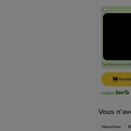
Wiejska Zagroda
Wild Freedom
Wildes Land
WOW
Yarrah (bio)
Ziwi Peak
Adulte
Allergies
Anti-stress
Je clique pour ob
BIO
Boule de poils
Ajoute
Chat stérilisé
Chaton
Diabète
Maine Coon
Vous n'av
Monoprotein
Problèmes articulaires
Problèmes de peau et pelage
Nourriture
B