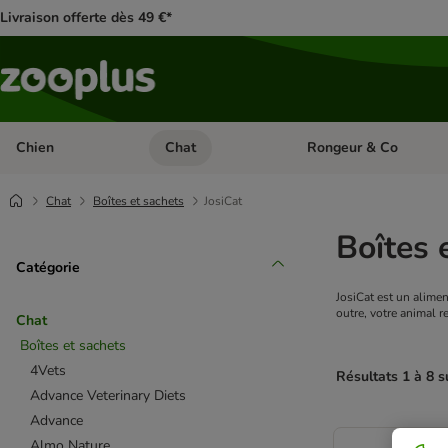
Livraison offerte dès 49 €*
Chien
Chat
Rongeur & Co
Dérouler les catégories: Chien
Dérouler les catégories: 
Chat
Boîtes et sachets
JosiCat
Boîtes 
Catégorie
JosiCat est un alime
outre, votre animal r
Chat
Boîtes et sachets
4Vets
Résultats 1 à 8 s
Advance Veterinary Diets
Advance
product items ha
Almo Nature