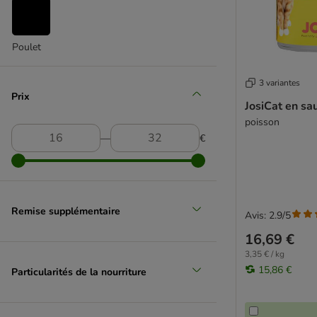
Herrmanns
Hill's Prescription Diet
Hill's Science Plan
Poulet
IAMS
Integra
3 variantes
James Wellbeloved
Prix
JosiCat en sa
Josera
poisson
JosiCat
―
€
Kattovit
Kitekat
Kitty Cat
Leonardo
Remise supplémentaire
Life Cat
Avis: 2.9/5
Life Pet Care
16,69 €
Lily's Kitchen
3,35 € / kg
Lucky Lou
15,86 €
Particularités de la nourriture
MAC´s
MERA Cats