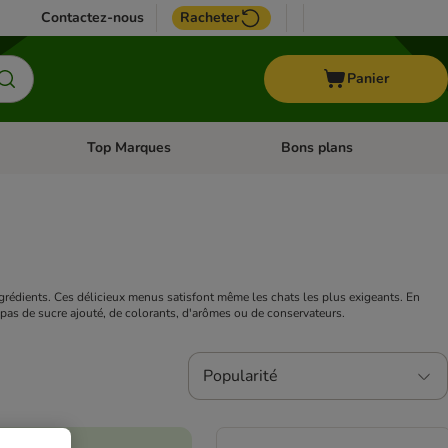
Contactez-nous
Racheter
Panier
Top Marques
Bons plans
catégories: Oiseau
Dérouler les catégories: Cheval
Dérouler les catégories: Top
grédients. Ces délicieux menus satisfont même les chats les plus exigeants. En
t pas de sucre ajouté, de colorants, d'arômes ou de conservateurs.
Popularité