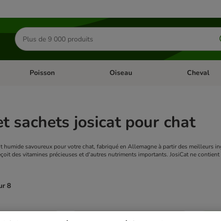
Rechercher
des
produits
Poisson
Oiseau
Cheval
Chat
Dérouler les catégories: Rongeur & Co
Dérouler les catégories: Poisson
Dérouler les 
et sachets josicat pour chat
nt humide savoureux pour votre chat, fabriqué en Allemagne à partir des meilleurs in
eçoit des vitamines précieuses et d'autres nutriments importants. JosiCat ne contien
ur 8
ve been changed