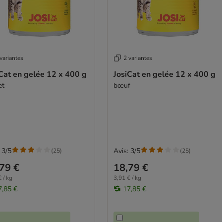
variantes
2 variantes
Cat en gelée 12 x 400 g
JosiCat en gelée 12 x 400 g
et
bœuf
 3/5
Avis: 3/5
(
25
)
(
25
)
79 €
18,79 €
 / kg
3,91 € / kg
7,85 €
17,85 €