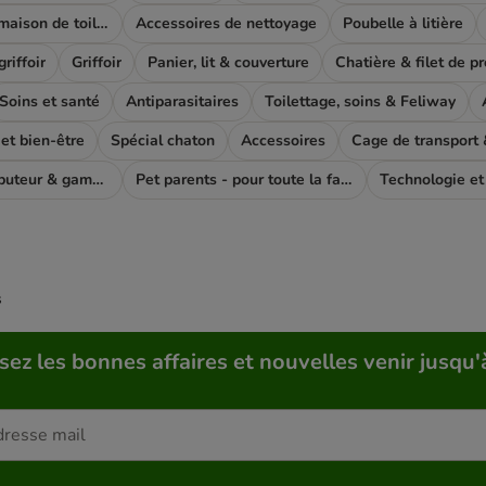
Bac à litière & maison de toilette
Accessoires de nettoyage
Poubelle à litière
riffoir
Griffoir
Panier, lit & couverture
Chatière & filet de p
Soins et santé
Antiparasitaires
Toilettage, soins & Feliway
t bien-être
Spécial chaton
Accessoires
Cage de transport &
Fontaine, distributeur & gamelle
Pet parents - pour toute la famile
Technologie et
s
sez les bonnes affaires et nouvelles venir jusqu'