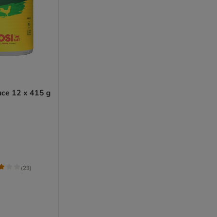
uce 12 x 415 g
(
23
)