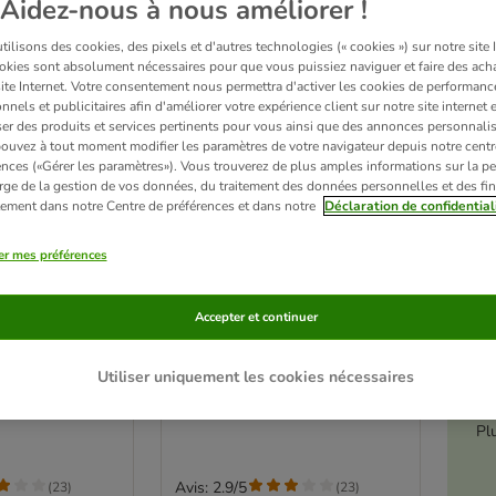
Aidez-nous à nous améliorer !
ilisons des cookies, des pixels et d'autres technologies (« cookies ») sur notre site I
okies sont absolument nécessaires pour que vous puissiez naviguer et faire des acha
site Internet. Votre consentement nous permettra d'activer les cookies de performanc
nnels et publicitaires afin d'améliorer votre expérience client sur notre site internet 
er des produits et services pertinents pour vous ainsi que des annonces personnalis
ouvez à tout moment modifier les paramètres de votre navigateur depuis notre centr
ences («Gérer les paramètres»). Vous trouverez de plus amples informations sur la p
rge de la gestion de vos données, du traitement des données personnelles et des fin
itement dans notre Centre de préférences et dans notre
Déclaration de confidential
er mes préférences
3 variantes
é
n sauce 24 x
Lot JosiCat en sauce 24 x
Accepter et continuer
415 g
poulet
Utiliser uniquement les cookies nécessaires
Pl
Avis: 2.9/5
(
23
)
(
23
)