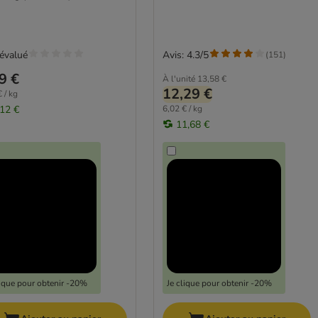
évalué
Avis: 4.3/5
(
151
)
9 €
À l'unité
13,58 €
12,29 €
 / kg
,12 €
6,02 € / kg
11,68 €
lique pour obtenir -20%
Je clique pour obtenir -20%