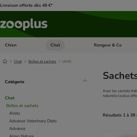
Livraison offerte dès 49 €*
Chien
Chat
Rongeur & Co
Dérouler les catégories: Chien
Dérouler les catégories: 
Chat
Boîtes et sachets
IAMS
Sachets
Catégorie
Avec les sachets fraî
naturelle la plus eff
Chat
Boîtes et sachets
4Vets
Résultats 1 à 39 
Advance Veterinary Diets
Advance
product items ha
Almo Nature