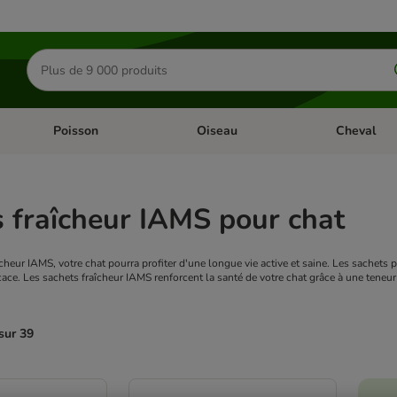
Rechercher
des
produits
Poisson
Oiseau
Cheval
Chat
Dérouler les catégories: Rongeur & Co
Dérouler les catégories: Poisson
Dérouler les 
 fraîcheur IAMS pour chat
cheur IAMS, votre chat pourra profiter d'une longue vie active et saine. Les sachets 
icace. Les sachets fraîcheur IAMS renforcent la santé de votre chat grâce à une teneu
sur 39
ve been changed