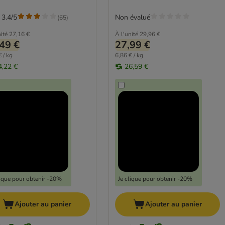
 3.4/5
Non évalué
(
65
)
ité
27,16 €
À l'unité
29,96 €
49 €
27,99 €
 / kg
6,86 € / kg
4,22 €
26,59 €
lique pour obtenir -20%
Je clique pour obtenir -20%
Ajouter au panier
Ajouter au panier