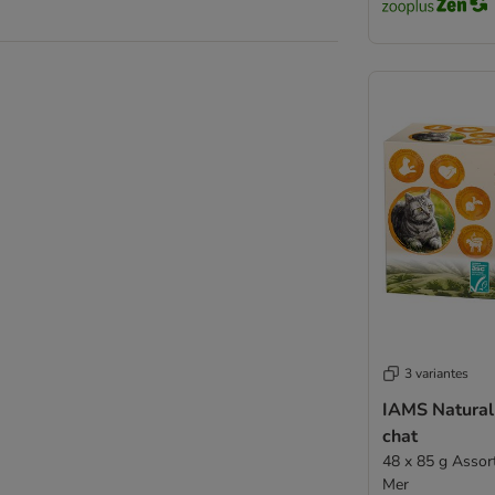
Sanabelle
Schesir
Schmusy
Sheba
ShinyCat
Smilla
Smilla Veterinary Diet
Smølke
SPECIFIC Veterinary Diet
STRAYZ
Super Benek
Terra Felis
Thrive Complete
Ultima
3 variantes
Venandi Animal
IAMS Naturall
Virbac Veterinary HPM
chat
Vitakraft Poesie
48 x 85 g Assor
Whiskas
Mer