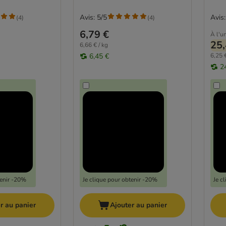
Avis: 5/5
Avis:
(
4
)
(
4
)
6,79 €
À l'un
25,
6,66 € / kg
6,45 €
6,25 €
2
tenir -20%
Je clique pour obtenir -20%
Je c
r au panier
Ajouter au panier