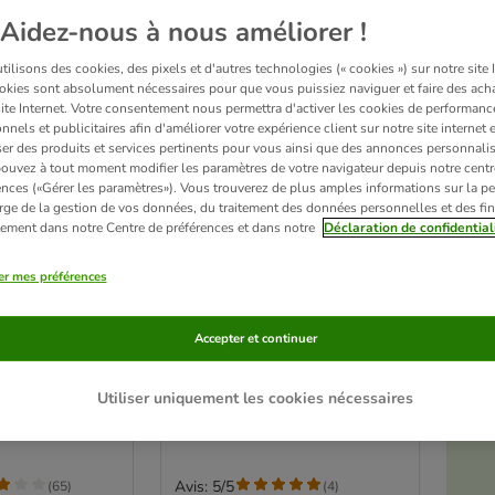
Aidez-nous à nous améliorer !
ilisons des cookies, des pixels et d'autres technologies (« cookies ») sur notre site I
okies sont absolument nécessaires pour que vous puissiez naviguer et faire des acha
site Internet. Votre consentement nous permettra d'activer les cookies de performanc
nnels et publicitaires afin d'améliorer votre expérience client sur notre site internet 
er des produits et services pertinents pour vous ainsi que des annonces personnalis
ouvez à tout moment modifier les paramètres de votre navigateur depuis notre centr
ences («Gérer les paramètres»). Vous trouverez de plus amples informations sur la p
rge de la gestion de vos données, du traitement des données personnelles et des fin
itement dans notre Centre de préférences et dans notre
Déclaration de confidential
er mes préférences
3 variantes
s Adult 48 x
IAMS Advanced Nutrition
Accepter et continuer
t
Kitten poulet en sauce pour
& mer en gelée
chaton
48 x 85 g
é
Utiliser uniquement les cookies nécessaires
Avis: 5/5
(
65
)
(
4
)