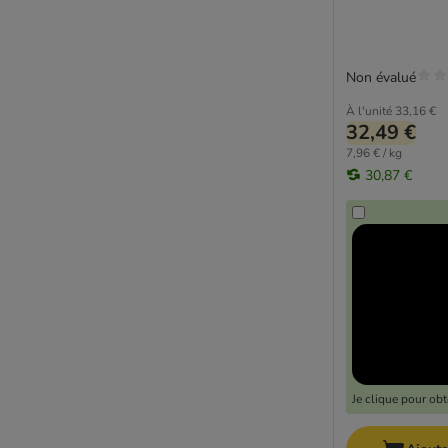
Wiejska Zagroda
Wild Freedom
Wildes Land
Non évalué
WOW
Yarrah (bio)
À l'unité
33,16 €
32,49 €
Ziwi Peak
7,96 € / kg
Adulte
30,87 €
Allergies
Anti-stress
BIO
Boule de poils
Chat stérilisé
Chaton
Diabète
Maine Coon
Monoprotein
Je clique pour ob
Problèmes articulaires
Problèmes de peau et pelage