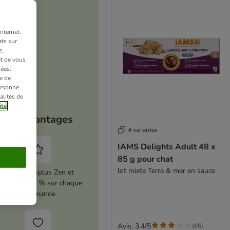
nternet.
ts sur
e,
et de vous
ées.
e de
ersonne
alités de
ité
Vos avantages
4 variantes
IAMS Delights Adult 48 x
85 g pour chat
lot mixte Terre & mer en sauce
Activez zooplus Zen et
conomisez 5 % sur chaque
commande
Avis: 3.4/5
(
65
)