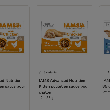
3 variantes
4 
d Nutrition
IAMS Advanced Nutrition
IAM
 en sauce pour
Kitten poulet en sauce pour
85 g
chaton
lot 
12 x 85 g