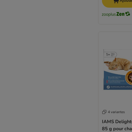
Ajoute
Problèmes de digestion
Problèmes urinaires et rénaux
Sans céréales
Sans gluten
Sans sucres
Senior
Soupes et bouillons
Surpoids et obésité
Au poulet
Au thon
Sans poulet
Au poisson
Thryroid
4 variantes
IAMS Delight
85 g pour cha