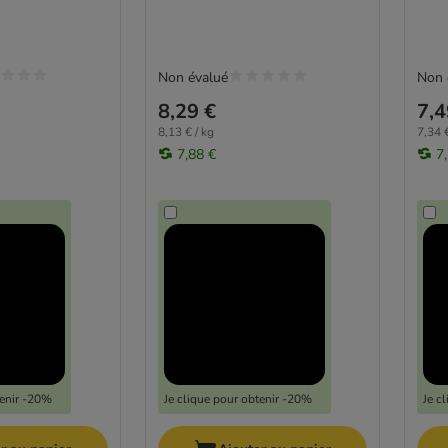
Non évalué
Non 
8,29 €
7,4
8,13 € / kg
7,34 €
7,88 €
7
tenir -20%
Je clique pour obtenir -20%
Je c