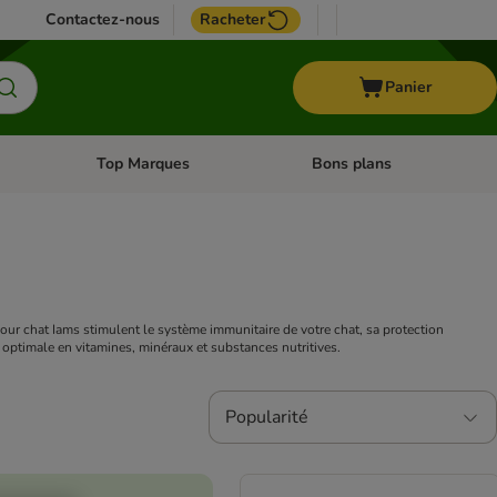
Contactez-nous
Racheter
Panier
Top Marques
Bons plans
catégories: Oiseau
Dérouler les catégories: Cheval
Dérouler les catégories: Top
pour chat Iams stimulent le système immunitaire de votre chat, sa protection
r optimale en vitamines, minéraux et substances nutritives.
Popularité