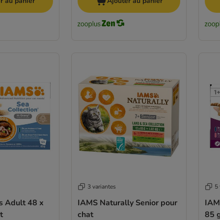
r au panier
Ajouter au panier
3 variantes
5 
s Adult 48 x
IAMS Naturally Senior pour
IAM
t
chat
85 g