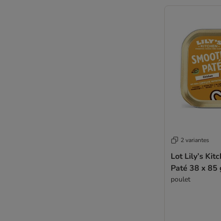
Problèmes de digestion
Problèmes urinaires et rénaux
Sans céréales
Sans gluten
Sans sucres
Senior
Soupes et bouillons
Surpoids et obésité
Au poulet
Au thon
Sans poulet
Au poisson
2 variantes
Thryroid
Lot Lily’s Ki
Paté 38 x 85 
poulet