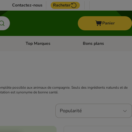
Contactez-nous
Racheter
Panier
Top Marques
Bons plans
catégories: Oiseau
Dérouler les catégories: Cheval
Dérouler les catégories: Top
t complète possible aux animaux de compagnie. Seuls des ingrédients naturels et de
entation est synonyme de bonne santé.
Popularité