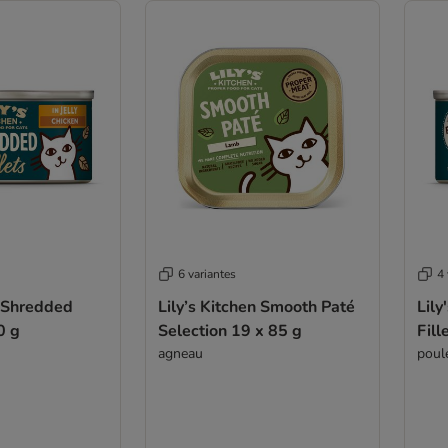
6 variantes
4 
n Shredded
Lily’s Kitchen Smooth Paté
Lily
0 g
Selection 19 x 85 g
Fill
agneau
poul