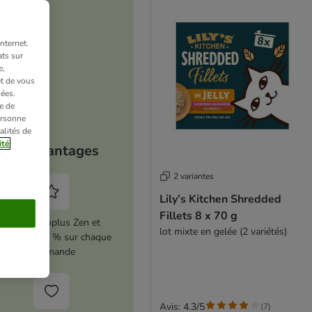
nternet.
ts sur
e,
et de vous
ées.
e de
ersonne
alités de
ité
Vos avantages
2 variantes
Lily’s Kitchen Shredded
Fillets 8 x 70 g
Activez zooplus Zen et
lot mixte en gelée (2 variétés)
conomisez 5 % sur chaque
commande
Avis: 4.3/5
(
7
)