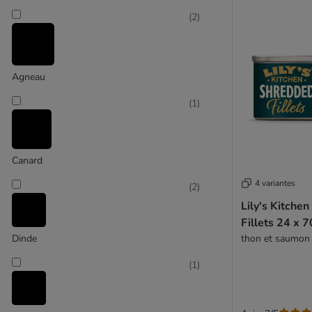
Herrmanns
(
2
)
Hill's Prescription Diet
Hill's Science Plan
IAMS
Integra
Agneau
James Wellbeloved
(
1
)
Josera
JosiCat
Kattovit
Kitekat
Canard
Kitty Cat
4 variantes
(
2
)
Leonardo
Lily's Kitche
Life Cat
Fillets 24 x 7
Life Pet Care
Dinde
thon et saumon
Lily's Kitchen
Lucky Lou
(
1
)
MAC´s
MERA Cats