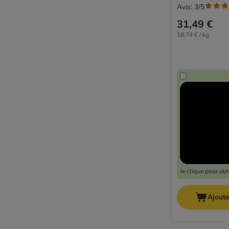
Wiejska Zagroda
Avis: 3/5
Wild Freedom
31,49 €
Wildes Land
18,74 € / kg
WOW
Yarrah (bio)
Ziwi Peak
Adulte
Allergies
Anti-stress
BIO
Boule de poils
Chat stérilisé
Chaton
Diabète
Je clique pour ob
Maine Coon
Monoprotein
Ajoute
Problèmes articulaires
Problèmes de peau et pelage