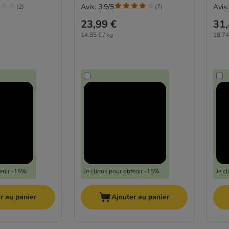
Avis: 3.9/5
Avis:
(
2
)
(
7
)
23,99 €
31,
14,85 € / kg
18,74
tenir -15%
Je clique pour obtenir -15%
Je c
r au panier
Ajouter au panier