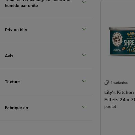
Sanabelle
humide par unité
Schesir
Schmusy
Sheba
Prix au kilo
ShinyCat
Smilla
Smilla Veterinary Diet
Smølke
Avis
SPECIFIC Veterinary Diet
STRAYZ
Super Benek
Texture
4 variantes
Terra Felis
Lily's Kitche
Thrive Complete
Fillets 24 x 7
Ultima
poulet
Venandi Animal
Fabriqué en
Virbac Veterinary HPM
Vitakraft Poesie
Whiskas