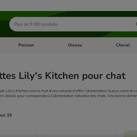
Rechercher
des
produits
Poisson
Oiseau
Cheval
Chat
Dérouler les catégories: Rongeur & Co
Dérouler les catégories: Poisson
Dérouler les 
tes Lily's Kitchen pour chat
ts Lily's Kitchen sont le fruit d'une volonté d'offrir l'alimentation la plus saine e
ont utilisés pour correspondre à l'alimentation naturelle des chats. Une bonne alim
sur 15
ve been changed