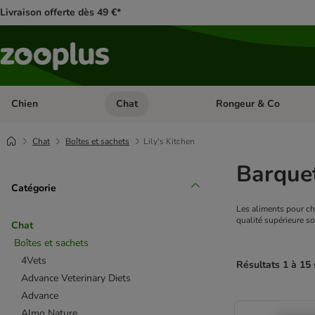
Livraison offerte dès 49 €*
Chien
Chat
Rongeur & Co
Dérouler les catégories: Chien
Dérouler les catégories: 
Chat
Boîtes et sachets
Lily's Kitchen
Barquet
Catégorie
Les aliments pour cha
qualité supérieure s
Chat
Boîtes et sachets
4Vets
Résultats 1 à 15 
Advance Veterinary Diets
Advance
product items ha
Almo Nature