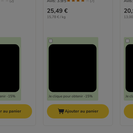
Avis: 3.9/5
Avis:
(
2
)
(
7
)
25,49 €
20,
15,78 € / kg
13,00
tenir -15%
Je clique pour obtenir -15%
Je c
r au panier
Ajouter au panier