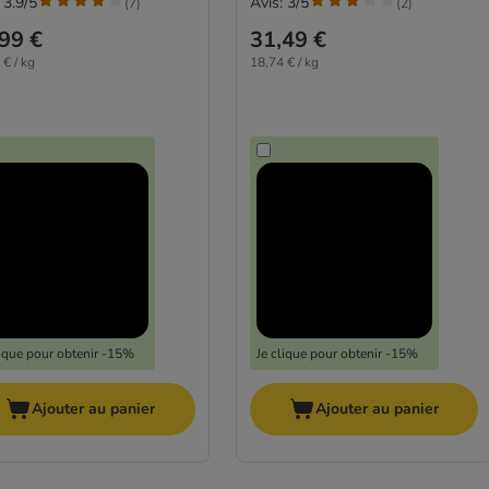
 3.9/5
Avis: 3/5
(
7
)
(
2
)
99 €
31,49 €
 € / kg
18,74 € / kg
lique pour obtenir -15%
Je clique pour obtenir -15%
Ajouter au panier
Ajouter au panier