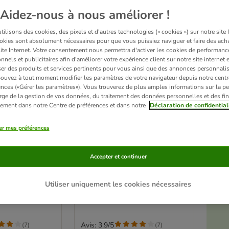
Aidez-nous à nous améliorer !
ilisons des cookies, des pixels et d'autres technologies (« cookies ») sur notre site I
okies sont absolument nécessaires pour que vous puissiez naviguer et faire des acha
site Internet. Votre consentement nous permettra d'activer les cookies de performanc
nnels et publicitaires afin d'améliorer votre expérience client sur notre site internet 
er des produits et services pertinents pour vous ainsi que des annonces personnalis
ouvez à tout moment modifier les paramètres de votre navigateur depuis notre centr
ences («Gérer les paramètres»). Vous trouverez de plus amples informations sur la p
rge de la gestion de vos données, du traitement des données personnelles et des fin
itement dans notre Centre de préférences et dans notre
Déclaration de confidential
er mes préférences
6 variantes
n Shredded
Lily’s Kitchen Smooth Paté
Accepter et continuer
 g
Selection 19 x 85 g
llon (4 variétés)
dinde et canard
é
Utiliser uniquement les cookies nécessaires
Avis: 3.9/5
(
7
)
(
7
)