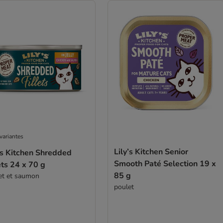
variantes
Lily’s Kitchen Senior
's Kitchen Shredded
Smooth Paté Selection 19 x
ets 24 x 70 g
85 g
et et saumon
poulet