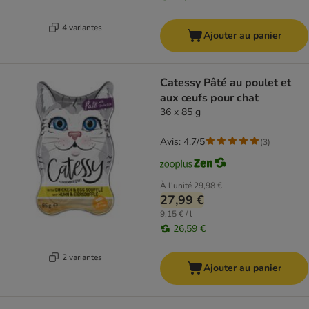
4 variantes
Ajouter au panier
Catessy Pâté au poulet et
aux œufs pour chat
36 x 85 g
Avis: 4.7/5
(
3
)
À l'unité
29,98 €
27,99 €
9,15 € / l
26,59 €
2 variantes
Ajouter au panier