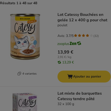
Résultats 1 à 48 sur 48
product items have been changed
Lot Catessy Bouchées en
gelée 12 x 400 g pour chat
poulet
Avis: 3.7/5
(
32
)
13,99 €
2,91 € / kg
13,29 €
4 variantes
Ajouter au panier
Lot mixte de barquettes
Catessy tendre pâté
32 x 100 g