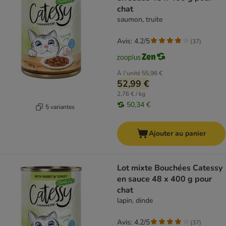
chat
saumon, truite
Avis: 4.2/5
(
37
)
À l'unité
55,96 €
52,99 €
2,76 € / kg
50,34 €
5 variantes
Ajouter au panier
Lot mixte Bouchées Catessy
en sauce 48 x 400 g pour
chat
lapin, dinde
Avis: 4.2/5
(
37
)