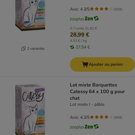
Avis: 4.3/5
(
909
)
À l'unité
31,92 €
28,99 €
4,53 € / kg
27,54 €
2 variantes
Ajouter au panier
Lot mixte Barquettes
Catessy 64 x 100 g pour
chat
Lot mixte I - pâtés
Avis: 4.3/5
(
909
)