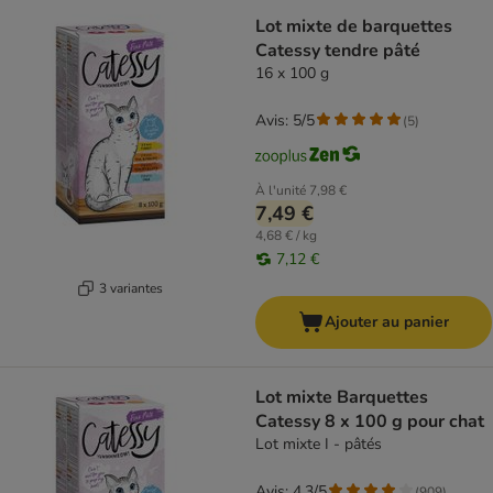
Lot mixte de barquettes
Catessy tendre pâté
16 x 100 g
Avis: 5/5
(
5
)
À l'unité
7,98 €
7,49 €
4,68 € / kg
7,12 €
3 variantes
Ajouter au panier
Lot mixte Barquettes
Catessy 8 x 100 g pour chat
Lot mixte I - pâtés
Avis: 4.3/5
(
909
)