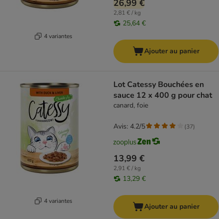
26,99 €
2,81 € / kg
25,64 €
4 variantes
Ajouter au panier
Lot Catessy Bouchées en
sauce 12 x 400 g pour chat
canard, foie
Avis: 4.2/5
(
37
)
13,99 €
2,91 € / kg
13,29 €
4 variantes
Ajouter au panier