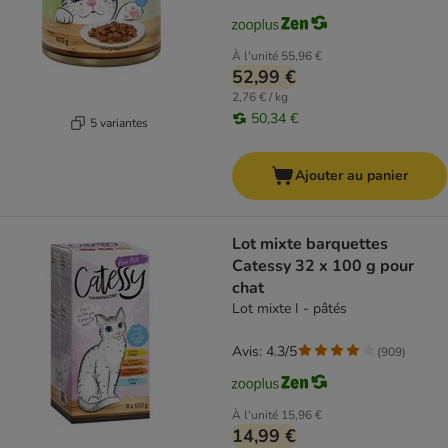
À l'unité
55,96 €
52,99 €
2,76 € / kg
50,34 €
5 variantes
Ajouter au panier
Lot mixte barquettes
Catessy 32 x 100 g pour
chat
Lot mixte I - pâtés
Avis: 4.3/5
(
909
)
À l'unité
15,96 €
14,99 €