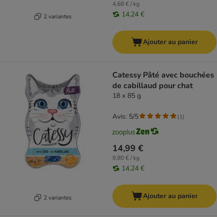
4,68 € / kg
14,24 €
2 variantes
Ajouter au panier
Catessy Pâté avec bouchées
de cabillaud pour chat
18 x 85 g
Avis: 5/5
(
1
)
14,99 €
9,80 € / kg
14,24 €
Ajouter au panier
2 variantes