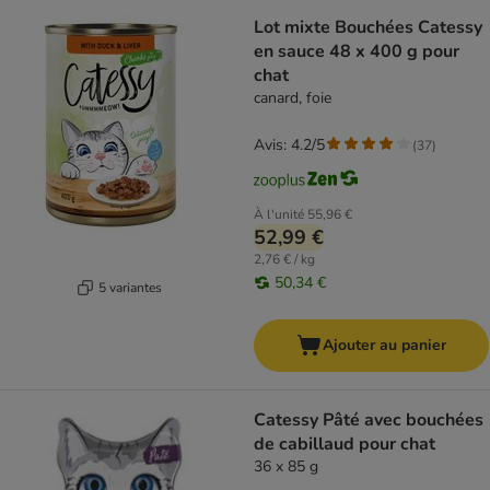
Lot mixte Bouchées Catessy
en sauce 48 x 400 g pour
chat
canard, foie
Avis: 4.2/5
(
37
)
À l'unité
55,96 €
52,99 €
2,76 € / kg
50,34 €
5 variantes
Ajouter au panier
Catessy Pâté avec bouchées
de cabillaud pour chat
36 x 85 g