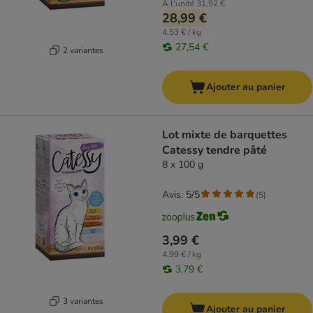
À l'unité
31,92 €
28,99 €
4,53 € / kg
27,54 €
2 variantes
Ajouter au panier
Lot mixte de barquettes
Catessy tendre pâté
8 x 100 g
Avis: 5/5
(
5
)
3,99 €
4,99 € / kg
3,79 €
3 variantes
Ajouter au panier