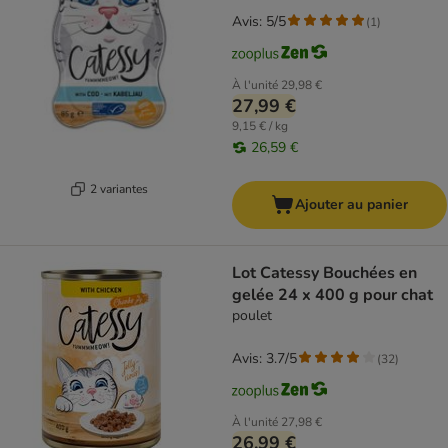
Avis: 5/5
(
1
)
À l'unité
29,98 €
27,99 €
9,15 € / kg
26,59 €
2 variantes
Ajouter au panier
Lot Catessy Bouchées en
gelée 24 x 400 g pour chat
poulet
Avis: 3.7/5
(
32
)
À l'unité
27,98 €
26,99 €