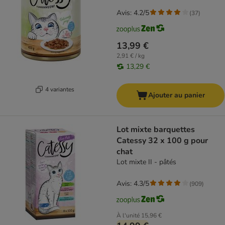
Avis: 4.2/5
(
37
)
13,99 €
2,91 € / kg
13,29 €
4 variantes
Ajouter au panier
Lot mixte barquettes
Catessy 32 x 100 g pour
chat
Lot mixte II - pâtés
Avis: 4.3/5
(
909
)
À l'unité
15,96 €