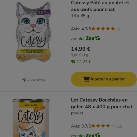
Catessy Pâté au poulet et
aux œufs pour chat
18 x 85 g
Avis: 4.7/5
(
3
)
14,99 €
9,80 € / kg
14,24 €
Ajouter au panier
2 variantes
Lot Catessy Bouchées en
gelée 48 x 400 g pour chat
poulet
Avis: 3.7/5
(
32
)