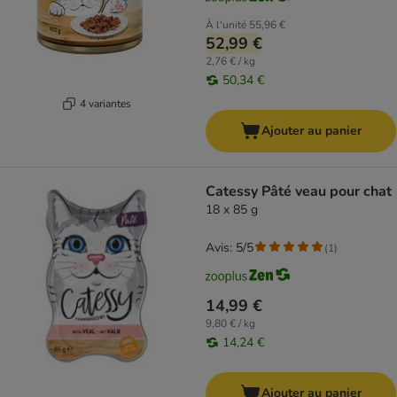
À l'unité
55,96 €
52,99 €
2,76 € / kg
50,34 €
4 variantes
Ajouter au panier
Catessy Pâté veau pour chat
18 x 85 g
Avis: 5/5
(
1
)
14,99 €
9,80 € / kg
14,24 €
Ajouter au panier