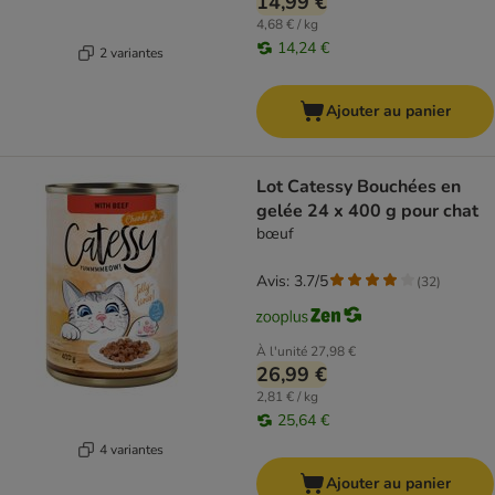
14,99 €
4,68 € / kg
14,24 €
2 variantes
Ajouter au panier
Lot Catessy Bouchées en
gelée 24 x 400 g pour chat
bœuf
Avis: 3.7/5
(
32
)
À l'unité
27,98 €
26,99 €
2,81 € / kg
25,64 €
4 variantes
Ajouter au panier