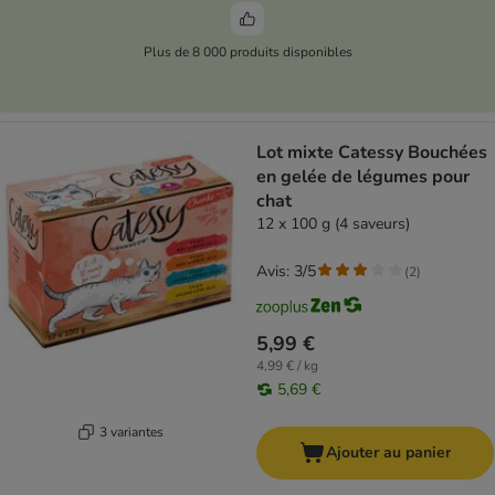
Plus de 8 000 produits disponibles
Lot mixte Catessy Bouchées
en gelée de légumes pour
chat
12 x 100 g (4 saveurs)
Avis: 3/5
(
2
)
5,99 €
4,99 € / kg
5,69 €
3 variantes
Ajouter au panier