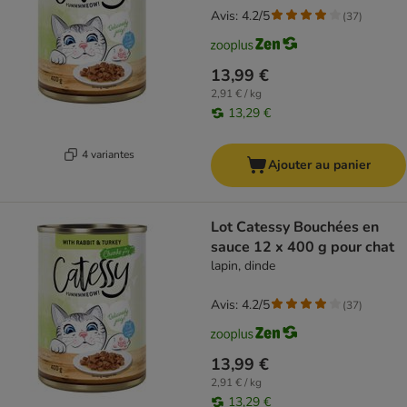
Avis: 4.2/5
(
37
)
13,99 €
2,91 € / kg
13,29 €
4 variantes
Ajouter au panier
Lot Catessy Bouchées en
sauce 12 x 400 g pour chat
lapin, dinde
Avis: 4.2/5
(
37
)
13,99 €
2,91 € / kg
13,29 €