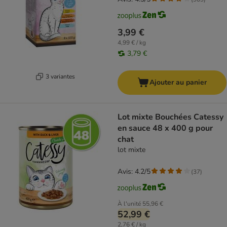
3,99 €
4,99 € / kg
3,79 €
3 variantes
Ajouter au panier
Lot mixte Bouchées Catessy
en sauce 48 x 400 g pour
chat
lot mixte
Avis: 4.2/5
(
37
)
À l'unité
55,96 €
52,99 €
2,76 € / kg