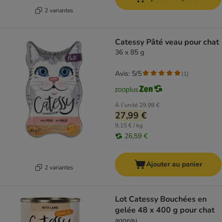
2 variantes
Catessy Pâté veau pour chat
36 x 85 g
Avis: 5/5
(
1
)
À l'unité
29,98 €
27,99 €
9,15 € / kg
26,59 €
Ajouter au panier
2 variantes
Lot Catessy Bouchées en
gelée 48 x 400 g pour chat
agneau