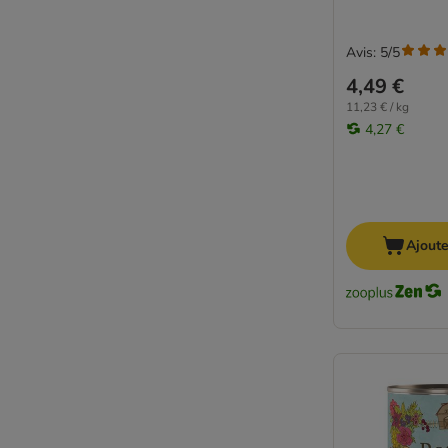
Problèmes de digestion
Problèmes urinaires et rénaux
Avis: 5/5
Sans céréales
4,49 €
Sans gluten
11,23 € / kg
Sans sucres
4,27 €
Senior
Soupes et bouillons
Surpoids et obésité
Au poulet
Au thon
Ajoute
Sans poulet
Au poisson
Thryroid