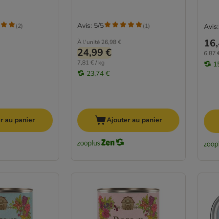
Avis: 5/5
(
2
)
(
1
)
Avis:
16,
À l'unité
26,98 €
24,99 €
6,87 €
7,81 € / kg
1
23,74 €
r au panier
Ajouter au panier