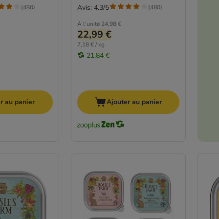
Avis: 4.3/5
(
480
)
(
480
)
À l'unité
24,98 €
22,99 €
7,18 € / kg
21,84 €
r au panier
Ajouter au panier