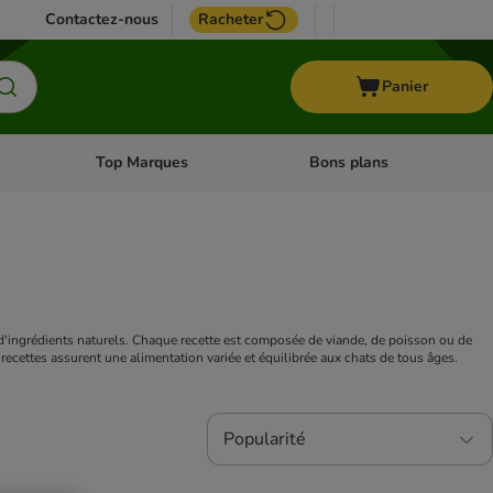
Contactez-nous
Racheter
Panier
Top Marques
Bons plans
catégories: Oiseau
Dérouler les catégories: Cheval
Dérouler les catégories: Top
 d'ingrédients naturels. Chaque recette est composée de viande, de poisson ou de 
s recettes assurent une alimentation variée et équilibrée aux chats de tous âges.
Popularité