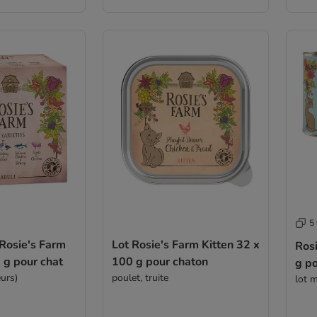
5 
 Rosie's Farm
Lot Rosie's Farm Kitten 32 x
Ros
 g pour chat
100 g pour chaton
g po
eurs)
poulet, truite
lot m