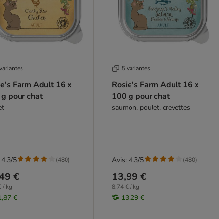
variantes
5 variantes
e's Farm Adult 16 x
Rosie's Farm Adult 16 x
 g pour chat
100 g pour chat
et
saumon, poulet, crevettes
 4.3/5
Avis: 4.3/5
(
480
)
(
480
)
49 €
13,99 €
 / kg
8,74 € / kg
1,87 €
13,29 €