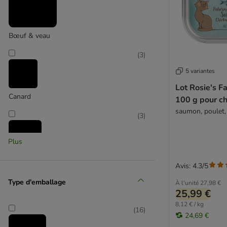
Herrmanns
Hill's Prescription Diet
Hill's Science Plan
Bœuf & veau
IAMS
Integra
(
3
)
James Wellbeloved
5 variantes
Josera
Lot Rosie's F
JosiCat
Canard
100 g pour c
Kattovit
saumon, poulet,
Kitekat
(
3
)
Kitty Cat
Leonardo
Plus
Life Cat
Crevette
Life Pet Care
Avis: 4.3/5
Lily's Kitchen
(
3
)
Type d'emballage
À l'unité
27,98 €
Lucky Lou
25,99 €
MAC´s
8,12 € / kg
(
16
)
24,69 €
MERA Cats
Dinde