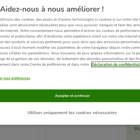
Aidez-nous à nous améliorer !
ilisons des cookies, des pixels et d'autres technologies (« cookies ») sur notre site I
okies sont absolument nécessaires pour que vous puissiez naviguer et faire des acha
site Internet. Votre consentement nous permettra d'activer les cookies de performanc
nnels et publicitaires afin d'améliorer votre expérience client sur notre site internet 
er des produits et services pertinents pour vous ainsi que des annonces personnalis
ouvez à tout moment modifier les paramètres de votre navigateur depuis notre centr
ences («Gérer les paramètres»). Vous trouverez de plus amples informations sur la p
rge de la gestion de vos données, du traitement des données personnelles et des fin
itement dans notre Centre de préférences et dans notre
Déclaration de confidential
er mes préférences
5 variantes
é
arm Adult 32 x
Lot Rosie's Farm Adult 32 x
Accepter et continuer
hat
100 g pour chat
eurs)
poulet
Utiliser uniquement les cookies nécessaires
Pl