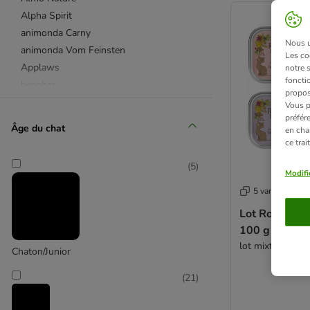
Alpha Spirit
animonda Carny
Nous ut
animonda Vom Feinsten
Les co
Applaws
notre 
fonctio
beaphar
propos
Best Nature
Vous p
préfér
Bozita
Âge du chat
en cha
Brekkies
ce tra
Brit Care
(
5
)
Butcher's
Modifi
Carnilove
5 variantes
Catessy
Lot Rosie's F
Catit
100 g pour c
Cat´s Love
lot mixte (4 sav
Chaton/Junior
catz finefood
Concept for Life
(
21
)
Concept for Life Veterinary Diet
Cosma