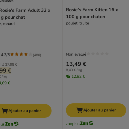
variantes
Rosie's Farm Kitten 16 x
Rosie's Farm Adult 32 x
100 g pour chaton
 g pour chat
poulet, truite
e, canard
Non évalué
 4.3/5
(
480
)
13,49 €
ité
27,98 €
99 €
8,43 € / kg
12,82 €
 / kg
4,69 €
Ajouter au panier
Ajouter au panier