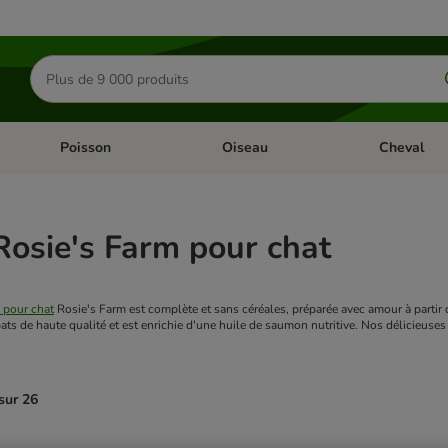
Rechercher
des
produits
Poisson
Oiseau
Cheval
Chat
Dérouler les catégories: Rongeur & Co
Dérouler les catégories: Poisson
Dérouler les 
Rosie's Farm pour chat
 pour chat
 Rosie's Farm est complète et sans céréales, préparée avec amour à partir
abats de haute qualité et est enrichie d'une huile de saumon nutritive. Nos délicieuse
sur 26
ve been changed