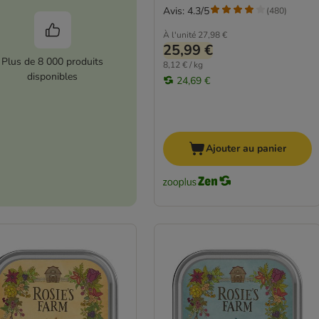
Avis: 4.3/5
(
480
)
À l'unité
27,98 €
25,99 €
Plus de 8 000 produits
8,12 € / kg
disponibles
24,69 €
Ajouter au panier