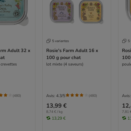
5 variantes
5 
arm Adult 32 x
Rosie's Farm Adult 16 x
Rosi
hat
100 g pour chat
100
 crevettes
lot mixte (4 saveurs)
poul
Avis: 4.3/5
Avis:
(
480
)
(
480
)
13,99 €
12,
8,74 € / kg
7,81 €
13,29 €
1