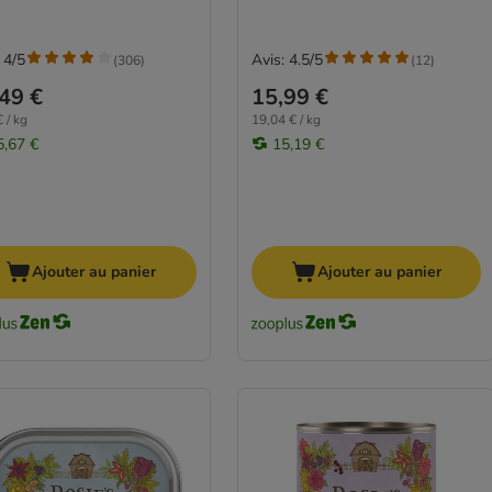
 4/5
Avis: 4.5/5
(
306
)
(
12
)
49 €
15,99 €
 / kg
19,04 € / kg
5,67 €
15,19 €
Ajouter au panier
Ajouter au panier