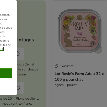
nternet.
ts sur
e,
et de vous
ées.
e de
Vos avantages
ersonne
alités de
ité
Activez zooplus Zen et
5 variantes
conomisez 5 % sur chaque
Lot Rosie's Farm Adult 32 x
commande
100 g pour chat
agneau, poulet
us de 10 millions de clients
nous font confiance