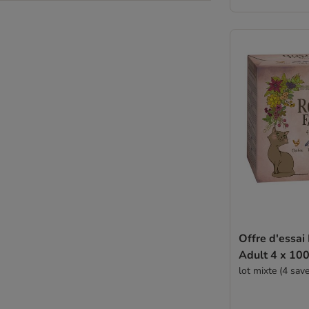
Wiejska Zagroda
Wild Freedom
Wildes Land
WOW
Yarrah (bio)
Ziwi Peak
Adulte
Allergies
Anti-stress
BIO
Boule de poils
Chat stérilisé
Chaton
Diabète
Offre d'essai
Maine Coon
Adult 4 x 100
Monoprotein
lot mixte (4 sav
Problèmes articulaires
Problèmes de peau et pelage