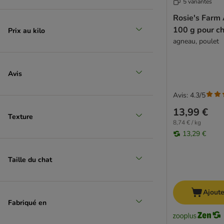
5 variantes
Sanabelle
Schesir
Rosie's Farm 
Schmusy
100 g pour c
Prix au kilo
Sheba
agneau, poulet
ShinyCat
Smilla
Avis
Smilla Veterinary Diet
Smølke
Avis: 4.3/5
SPECIFIC Veterinary Diet
13,99 €
STRAYZ
Texture
8,74 € / kg
Super Benek
13,29 €
Terra Felis
Thrive Complete
Taille du chat
Ultima
Venandi Animal
Virbac Veterinary HPM
Ajoute
Fabriqué en
Vitakraft Poesie
Whiskas