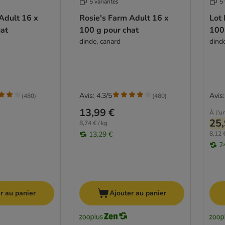
5 variantes
5 
Adult 16 x
Rosie's Farm Adult 16 x
Lot 
hat
100 g pour chat
100
dinde, canard
dind
Avis: 4.3/5
Avis:
(
480
)
(
480
)
13,99 €
À l'un
25,
8,74 € / kg
13,29 €
8,12 €
2
r au panier
Ajouter au panier