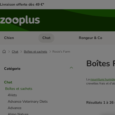
Livraison offerte dès 49 €*
Chien
Chat
Rongeur & Co
Dérouler les catégories: Chien
Dérouler les catégories: 
Chat
Boîtes et sachets
Rosie's Farm
Boîtes 
Catégorie
La 
nourriture humide
Chat
crevettes frais et d'
Boîtes et sachets
4Vets
Advance Veterinary Diets
Résultats 1 à 26 
Advance
Almo Nature
product items ha