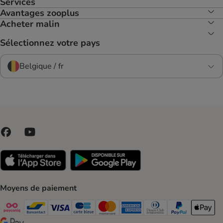
Services
Avantages zooplus
Acheter malin
Sélectionnez votre pays
Belgique / fr
Moyens de paiement
Payconiq Payment Method
bancontact Payment Method
Visa Payment Method
carte bleue Payment Method
Master card Payment Method
American express Payment Meth
Diners club Payment Met
Paypal Payment 
Apple Pa