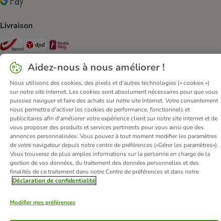
Google Pay Payment Method
Livraison
Bpost Shipping Method
DPD Shipping Method
Mondial relay Shipping Method
Aidez-nous à nous améliorer !
Sécurité
Nous utilisons des cookies, des pixels et d'autres technologies (« cookies »)
Security
sur notre site Internet. Les cookies sont absolument nécessaires pour que vous
puissiez naviguer et faire des achats sur notre site Internet. Votre consentement
nous permettra d'activer les cookies de performance, fonctionnels et
publicitaires afin d'améliorer votre expérience client sur notre site internet et de
vous proposer des produits et services pertinents pour vous ainsi que des
Qui sommes-nous ?
Emplois
Corporate website
annonces personnalisées. Vous pouvez à tout moment modifier les paramètres
de votre navigateur depuis notre centre de préférences («Gérer les paramètres»).
Mentions légales
Conditions Générales de Vente
DSA
Vous trouverez de plus amples informations sur la personne en charge de la
Renoncer au contrat ici
Élimination des déchets
Contact
gestion de vos données, du traitement des données personnelles et des
finalités de ce traitement dans notre Centre de préférences et dans notre
Frais et délai de livraison
Confidentialité
Moyens de paiement
Déclaration de confidentialité
Virement bancaire
Déclaration d'accessibilité
Modifier mes préférences
© zooplus SE
2026