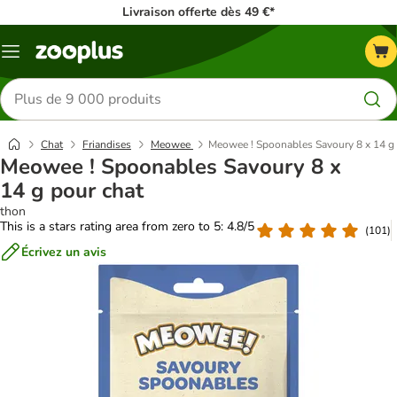
Livraison offerte dès 49 €*
Menu
Rechercher
des
produits
Chat
Friandises
Meowee
Meowee ! Spoonables Savoury 8 x 14 g 
Meowee ! Spoonables Savoury 8 x
14 g pour chat
thon
This is a stars rating area from zero to 5: 4.8/5
(
101
)
Écrivez un avis