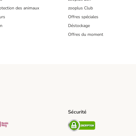
tection des animaux
zooplus Club
urs
Offres spéciales
on
Déstockage
Offres du moment
s
Sécurité
pping Method
D Shipping Method
Mondial relay Shipping Method
Security
od
hod