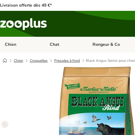
Livraison offerte dès 49 €*
Chien
Chat
Rongeur & Co
Dérouler les catégories: Chien
Dérouler les catégories: 
Chien
Croquettes
Pressées à froid
Black Angus Senior pour chie