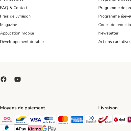
FAQ & Contact
Programme de pro
Frais de livraison
Programme éleve
Magazine
Codes de réducti
Application mobile
Newsletter
Développement durable
Actions caritative
Moyens de paiement
Livraison
Bpost Shi
DP
Payconiq Payment Method
bancontact Payment Method
Visa Payment Method
carte bleue Payment Method
Master card Payment Method
American express Payment Meth
Diners club Payment Met