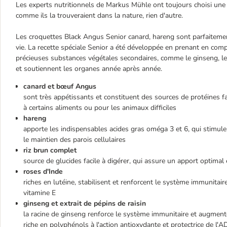
Les experts nutritionnels de Markus Mühle ont toujours choisi une 
comme ils la trouveraient dans la nature, rien d'autre.
Les croquettes Black Angus Senior canard, hareng sont parfaiteme
vie. La recette spéciale Senior a été développée en prenant en com
précieuses substances végétales secondaires, comme le ginseng, les r
et soutiennent les organes année après année.
canard et bœuf Angus
sont très appétissants et constituent des sources de protéines fac
à certains aliments ou pour les animaux difficiles
hareng
apporte les indispensables acides gras oméga 3 et 6, qui stimule
le maintien des parois cellulaires
riz brun complet
source de glucides facile à digérer, qui assure un apport optimal
roses d'Inde
riches en lutéine, stabilisent et renforcent le système immunitair
vitamine E
ginseng et extrait de pépins de raisin
la racine de ginseng renforce le système immunitaire et augmente 
riche en polyphénols à l'action antioxydante et protectrice de l'ADN