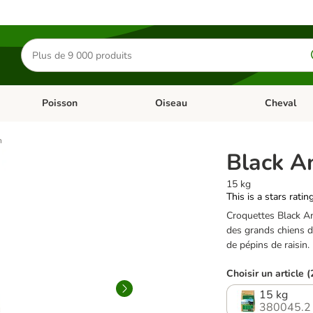
Rechercher
des
produits
Poisson
Oiseau
Cheval
Chat
Dérouler les catégories: Rongeur & Co
Dérouler les catégories: Poisson
Dérouler les 
n
Black A
15 kg
This is a stars ratin
Croquettes Black A
des grands chiens dè
de pépins de raisin.
Choisir un article (
15 kg
380045.2