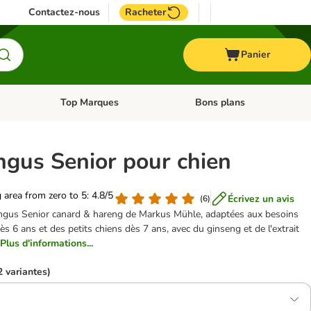
Contactez-nous
Racheter
Panier
Top Marques
Bons plans
catégories: Oiseau
Dérouler les catégories: Cheval
Dérouler les catégories: Top
ngus Senior pour chien
g area from zero to 5: 4.8/5
Écrivez un avis
(
6
)
ngus Senior canard & hareng de Markus Mühle, adaptées aux besoins
s 6 ans et des petits chiens dès 7 ans, avec du ginseng et de l'extrait
Plus d'informations...
2 variantes)