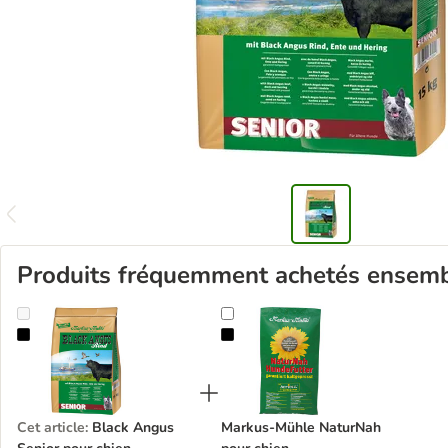
Produits fréquemment achetés ensem
Black Angus Senior pour chien
Markus-Mühle NaturNah pour chi
Cet article
:
Black Angus
Markus-Mühle NaturNah