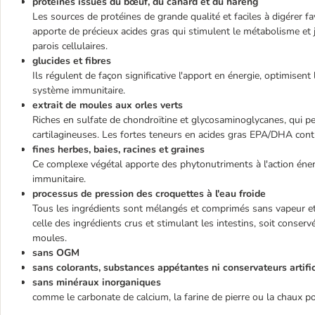
protéines issues du bœuf, du canard et du hareng
Les sources de protéines de grande qualité et faciles à digérer f
apporte de précieux acides gras qui stimulent le métabolisme et 
parois cellulaires.
glucides et fibres
Ils régulent de façon significative l'apport en énergie, optimisent 
système immunitaire.
extrait de moules aux orles verts
Riches en sulfate de chondroïtine et glycosaminoglycanes, qui peu
cartilagineuses. Les fortes teneurs en acides gras EPA/DHA contri
fines herbes, baies, racines et graines
Ce complexe végétal apporte des phytonutriments à l'action énergi
immunitaire.
processus de pression des croquettes à l'eau froide
Tous les ingrédients sont mélangés et comprimés sans vapeur et
celle des ingrédients crus et stimulant les intestins, soit conservé
moules.
sans OGM
sans colorants, substances appétantes ni conservateurs artific
sans minéraux inorganiques
comme le carbonate de calcium, la farine de pierre ou la chaux p