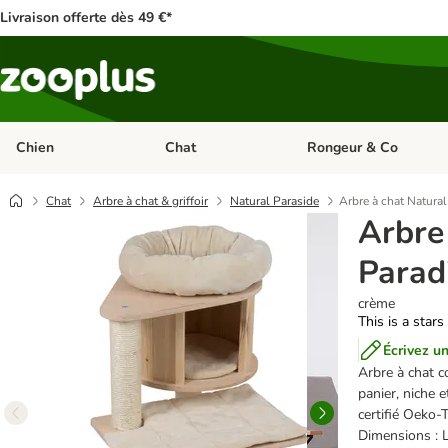
Livraison offerte dès 49 €*
Chien
Chat
Rongeur & Co
Dérouler les catégories: Chien
Dérouler les catégories: 
Chat
Arbre à chat & griffoir
Natural Paraside
Arbre à chat Natura
Arbre
Parad
crème
This is a stars
Écrivez un
Arbre à chat 
panier, niche 
certifié Oeko-
Dimensions : L