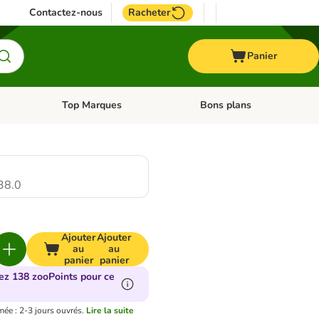
Contactez-nous
Racheter
Panier
Top Marques
Bons plans
catégories: Oiseau
Dérouler les catégories: Cheval
Dérouler les catégories: Top
e
38.0
Ajouter
Ajouter
au
au
panier
panier
ez 138 zooPoints pour ce
mée : 2-3 jours ouvrés.
Lire la suite