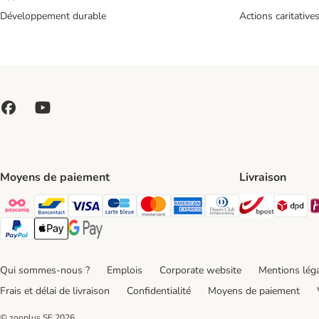
Développement durable
Actions caritative
Moyens de paiement
Livraison
Bpost Shi
DP
Payconiq Payment Method
bancontact Payment Method
Visa Payment Method
carte bleue Payment Method
Master card Payment Method
American express Payment Meth
Diners club Payment Met
Paypal Payment Method
Apple Pay Payment Method
Google Pay Payment Method
Qui sommes-nous ?
Emplois
Corporate website
Mentions lég
Frais et délai de livraison
Confidentialité
Moyens de paiement
© zooplus SE
2026