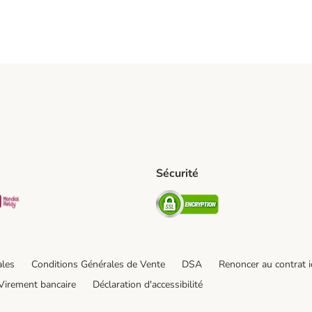
s
Sécurité
pping Method
D Shipping Method
Mondial relay Shipping Method
Security
od
hod
ales
Conditions Générales de Vente
DSA
Renoncer au contrat i
Virement bancaire
Déclaration d'accessibilité