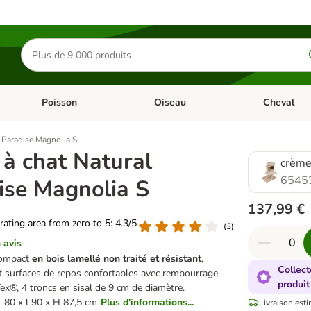
Rechercher
des
produits
Poisson
Oiseau
Cheval
Chat
Dérouler les catégories: Rongeur & Co
Dérouler les catégories: Poisson
Dérouler les 
l Paradise Magnolia S
 à chat Natural
crèm
6545
ise Magnolia S
137,99 €
 rating area from zero to 5: 4.3/5
(
3
)
 avis
compact
en bois lamellé non traité et résistant
,
Collect
et surfaces de repos confortables avec rembourrage
produit
Tex®, 4 troncs en sisal de 9 cm de diamètre.
 80 x l 90 x H 87,5 cm
Plus d'informations...
Livraison esti