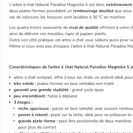
L'arbre à chat Natural Paradise Magnolia S est donc
extrêmement 
deux plates-formes possèdent un
rembourrage douillet
que vous p
cas de salissure, les housses sont lavables à 30 °C en machine.
Les quatre troncs recouverts de
sisal de qualité
offriront à votre c
ainsi de détruire vos meubles, tapis et papiers peints.
Outre son côté pratique, cet arbre à chat vous séduira aussi pour 
Même si vous avez peu d'espace, l'arbre à chat Natural Paradise Ma
Caractéristiques de l'arbre à chat Natural Paradise Magnolia S p
arbre à chat compact, offre à tous les chats un endroit idéal pour
très solide :
plates-formes en bois véritable non traité
garantit une grande stabilité :
grand socle épais
peu encombrant :
facile à déplacer
3 étages :
niche spacieuse :
parois en bois lamellé, avec coussin rembour
panier à rebord :
placé sur la niche, idéal pour se prélasser 
grande plate-forme :
peut être positionnée de deux manières di
pour plus de confort