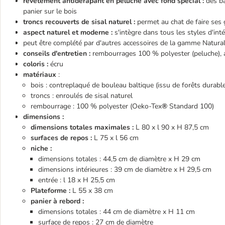
revêtement antidérapant en peluche avec fond spécial :
des ba
panier sur le bois
troncs recouverts de sisal naturel :
permet au chat de faire ses g
aspect naturel et moderne :
s'intègre dans tous les styles d'inté
peut être complété par d'autres accessoires de la gamme Natura
conseils d'entretien :
rembourrages 100 % polyester (peluche), a
coloris :
écru
matériaux
:
bois : contreplaqué de bouleau baltique (issu de forêts durabl
troncs : enroulés de sisal naturel
rembourrage : 100 % polyester (Oeko-Tex
®
Standard 100)
dimensions :
dimensions totales maximales :
L 80 x l 90 x H 87,5 cm
surfaces de repos :
L 75 x l 56 cm
niche :
dimensions totales : 44,5 cm de diamètre x H 29 cm
dimensions intérieures : 39 cm de diamètre x H 29,5 cm
entrée : l 18 x H 25,5 cm
Plateforme :
L 55 x 38 cm
panier à rebord :
dimensions totales : 44 cm de diamètre x H 11 cm
surface de repos : 27 cm de diamètre