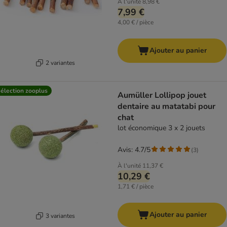
À l'unité
8,98 €
7,99 €
4,00 € / pièce
Ajouter au panier
2 variantes
élection zooplus
Aumüller Lollipop jouet
dentaire au matatabi pour
chat
lot économique 3 x 2 jouets
Avis: 4.7/5
(
3
)
À l'unité
11,37 €
10,29 €
1,71 € / pièce
Ajouter au panier
3 variantes