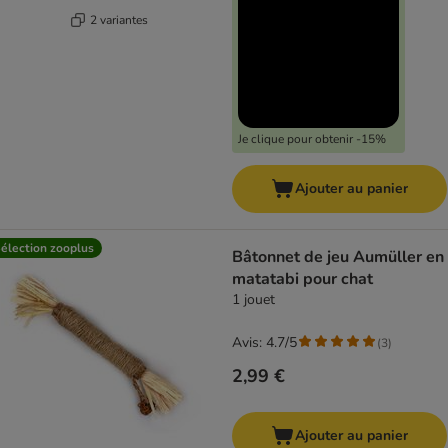
2 variantes
Je clique pour obtenir -15%
Ajouter au panier
élection zooplus
Bâtonnet de jeu Aumüller en
matatabi pour chat
1 jouet
Avis: 4.7/5
(
3
)
2,99 €
Ajouter au panier