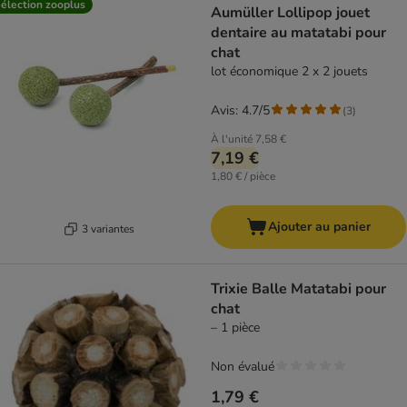
élection zooplus
Aumüller Lollipop jouet
dentaire au matatabi pour
chat
lot économique 2 x 2 jouets
Avis: 4.7/5
(
3
)
À l'unité
7,58 €
7,19 €
1,80 € / pièce
Ajouter au panier
3 variantes
Trixie Balle Matatabi pour
chat
– 1 pièce
Non évalué
1,79 €