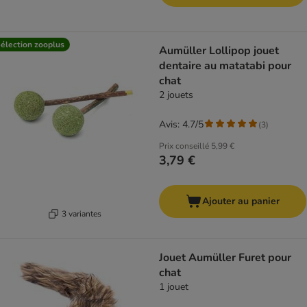
élection zooplus
Aumüller Lollipop jouet
dentaire au matatabi pour
chat
2 jouets
Avis: 4.7/5
(
3
)
Prix conseillé
5,99 €
3,79 €
Ajouter au panier
3 variantes
Jouet Aumüller Furet pour
chat
1 jouet