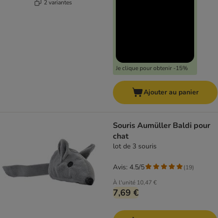
2 variantes
Je clique pour obtenir -15%
Ajouter au panier
Souris Aumüller Baldi pour
chat
lot de 3 souris
Avis: 4.5/5
(
19
)
À l'unité
10,47 €
7,69 €