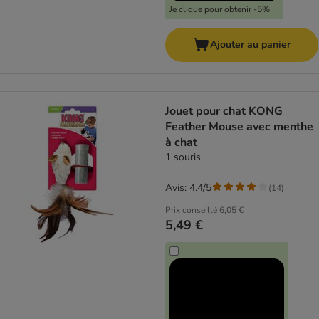
Je clique pour obtenir -5%
Ajouter au panier
Jouet pour chat KONG
Feather Mouse avec menthe
à chat
1 souris
Avis: 4.4/5
(
14
)
Prix conseillé
6,05 €
5,49 €