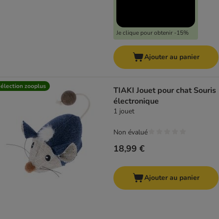
Je clique pour obtenir -15%
Ajouter au panier
élection zooplus
TIAKI Jouet pour chat Souris
électronique
1 jouet
Non évalué
18,99 €
Ajouter au panier