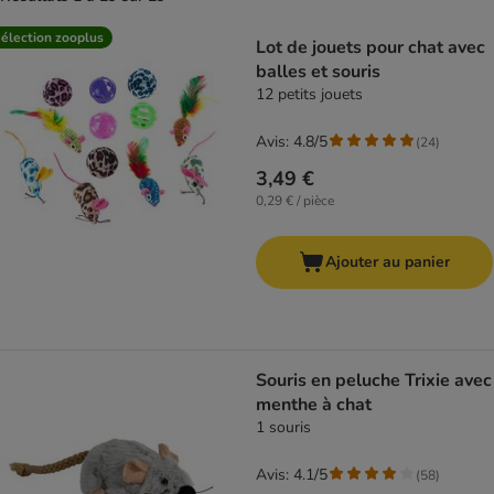
product items have been changed
élection zooplus
Lot de jouets pour chat avec
balles et souris
12 petits jouets
Avis: 4.8/5
(
24
)
3,49 €
0,29 € / pièce
Ajouter au panier
Souris en peluche Trixie avec
menthe à chat
1 souris
Avis: 4.1/5
(
58
)