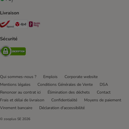
Google Pay Payment Method
Livraison
Bpost Shipping Method
DPD Shipping Method
Mondial relay Shipping Method
Sécurité
Security
Qui sommes-nous ?
Emplois
Corporate website
Mentions légales
Conditions Générales de Vente
DSA
Renoncer au contrat ici
Élimination des déchets
Contact
Frais et délai de livraison
Confidentialité
Moyens de paiement
Virement bancaire
Déclaration d'accessibilité
© zooplus SE
2026