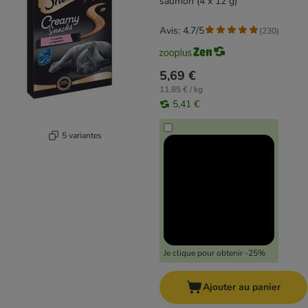
saumon (4 x 12 g)
Avis: 4.7/5
(
230
)
5,69 €
11,85 € / kg
5,41 €
5 variantes
Je clique pour obtenir -25%
Ajouter au panier