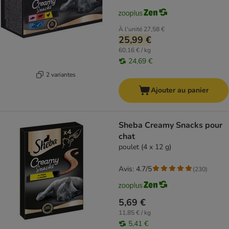
À l'unité
27,58 €
25,99 €
60,16 € / kg
24,69 €
2 variantes
Ajouter au panier
Sheba Creamy Snacks pour
chat
poulet (4 x 12 g)
Avis: 4.7/5
(
230
)
5,69 €
11,85 € / kg
5,41 €