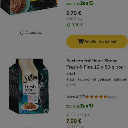
9,79 €
9,60 € / kg
9,30 €
7 variantes
Ajouter au panier
Sachets fraîcheur Sheba
Fresh & Fine 12 x 50 g pour
chat
Thon, saumon et poisson blanc en
gelée
Avis: 4.7/5
(
647
)
À l'unité
8,58 €
7,99 €
13,32 € / kg