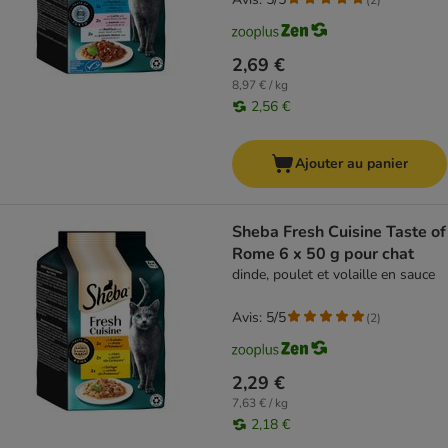
2,69 €
8,97 € / kg
2,56 €
Ajouter au panier
Sheba Fresh Cuisine Taste of
Rome 6 x 50 g pour chat
dinde, poulet et volaille en sauce
Avis: 5/5
(
2
)
2,29 €
7,63 € / kg
2,18 €