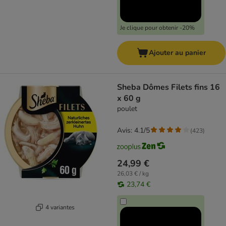
Je clique pour obtenir -20%
Ajouter au panier
Sheba Dômes Filets fins 16
x 60 g
poulet
Avis: 4.1/5
(
423
)
24,99 €
26,03 € / kg
23,74 €
4 variantes