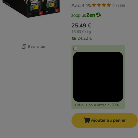
Avis: 4.4/5
(
255
)
25,49 €
13,63 € / kg
24,22 €
9 variantes
Je clique pour obtenir -20%
Ajouter au panier