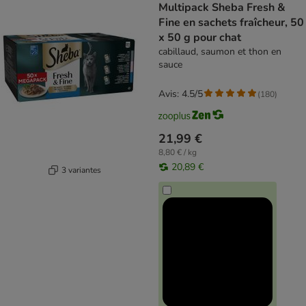
Multipack Sheba Fresh &
Fine en sachets fraîcheur, 50
x 50 g pour chat
cabillaud, saumon et thon en
sauce
Avis: 4.5/5
(
180
)
21,99 €
8,80 € / kg
20,89 €
3 variantes