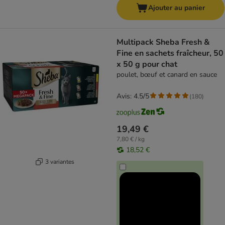
Ajouter au panier
Multipack Sheba Fresh &
Fine en sachets fraîcheur, 50
x 50 g pour chat
poulet, bœuf et canard en sauce
Avis: 4.5/5
(
180
)
19,49 €
7,80 € / kg
18,52 €
3 variantes