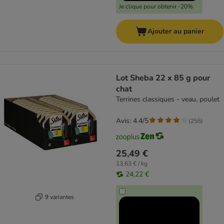
Je clique pour obtenir -20%
Ajouter au panier
Lot Sheba 22 x 85 g pour
chat
Terrines classiques - veau, poulet
Avis: 4.4/5
(
255
)
25,49 €
13,63 € / kg
24,22 €
9 variantes