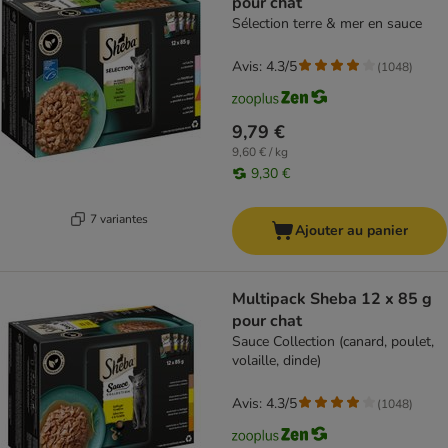
pour chat
Sélection terre & mer en sauce
Avis: 4.3/5
(
1048
)
9,79 €
9,60 € / kg
9,30 €
7 variantes
Ajouter au panier
Multipack Sheba 12 x 85 g
pour chat
Sauce Collection (canard, poulet,
volaille, dinde)
Avis: 4.3/5
(
1048
)