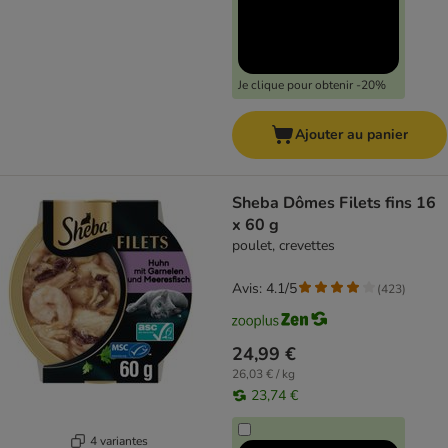
Je clique pour obtenir -20%
Ajouter au panier
Sheba Dômes Filets fins 16
x 60 g
poulet, crevettes
Avis: 4.1/5
(
423
)
24,99 €
26,03 € / kg
23,74 €
4 variantes