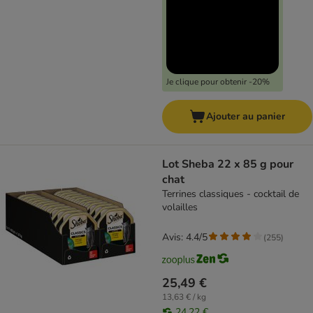
Je clique pour obtenir -20%
Ajouter au panier
Lot Sheba 22 x 85 g pour
chat
Terrines classiques - cocktail de
volailles
Avis: 4.4/5
(
255
)
25,49 €
13,63 € / kg
24,22 €