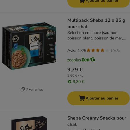
Ajouter au panier
Multipack Sheba 12 x 85 g
pour chat
Sélection en sauce (saumon,
poisson blanc, poisson de mer,
cabillaud)
Avis: 4.3/5
(
1048
)
9,79 €
9,60 € / kg
9,30 €
7 variantes
Ajouter au panier
Sheba Creamy Snacks pour
chat