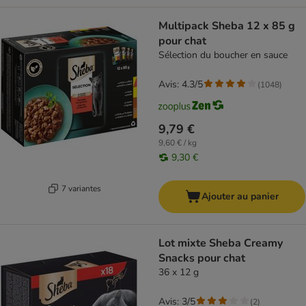
Multipack Sheba 12 x 85 g
pour chat
Sélection du boucher en sauce
Avis: 4.3/5
(
1048
)
9,79 €
9,60 € / kg
9,30 €
7 variantes
Ajouter au panier
Lot mixte Sheba Creamy
Snacks pour chat
36 x 12 g
Avis: 3/5
(
2
)