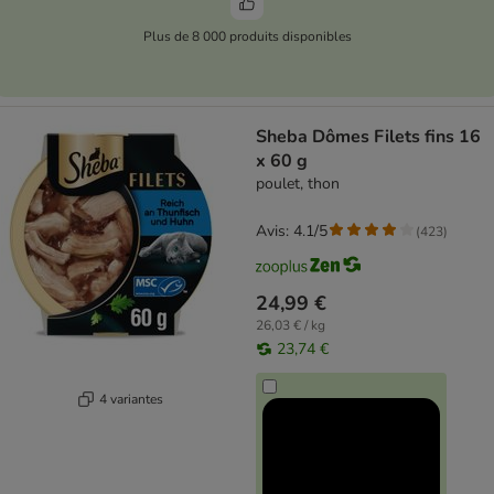
Plus de 8 000 produits disponibles
Sheba Dômes Filets fins 16
x 60 g
poulet, thon
Avis: 4.1/5
(
423
)
24,99 €
26,03 € / kg
23,74 €
4 variantes