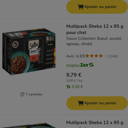
Ajouter au panier
Multipack Sheba 12 x 85 g
pour chat
Sauce Collection (bœuf, poulet,
agneau, dinde)
Avis: 4.3/5
(
1048
)
9,79 €
9,60 € / kg
9,30 €
7 variantes
Ajouter au panier
Multipack Sheba 12 x 85 g