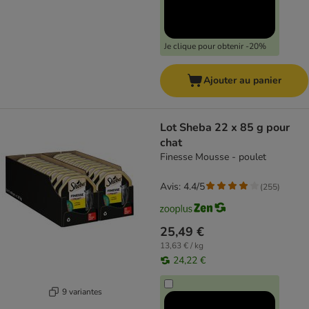
Je clique pour obtenir -20%
Ajouter au panier
Lot Sheba 22 x 85 g pour
chat
Finesse Mousse - poulet
Avis: 4.4/5
(
255
)
25,49 €
13,63 € / kg
24,22 €
9 variantes