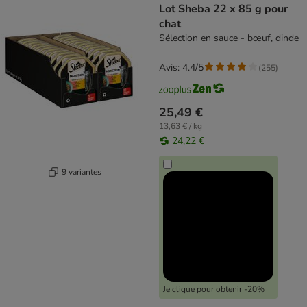
Lot Sheba 22 x 85 g pour
chat
Sélection en sauce - bœuf, dinde
Avis: 4.4/5
(
255
)
25,49 €
13,63 € / kg
24,22 €
9 variantes
Je clique pour obtenir -20%