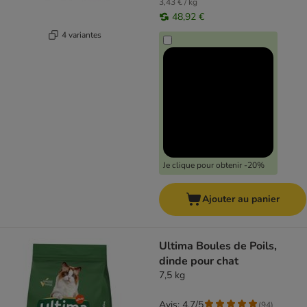
3,43 € / kg
48,92 €
4 variantes
Je clique pour obtenir -20%
Ajouter au panier
Ultima Boules de Poils,
dinde pour chat
7,5 kg
Avis: 4.7/5
(
94
)