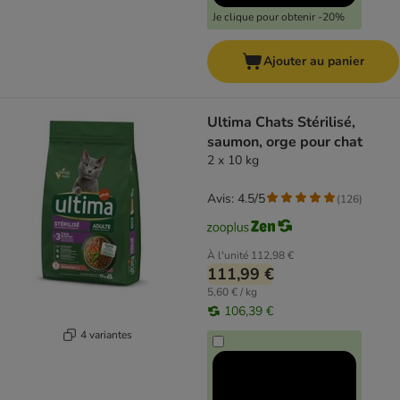
Je clique pour obtenir -20%
Ajouter au panier
Ultima Chats Stérilisé,
saumon, orge pour chat
2 x 10 kg
Avis: 4.5/5
(
126
)
À l'unité
112,98 €
111,99 €
5,60 € / kg
106,39 €
4 variantes