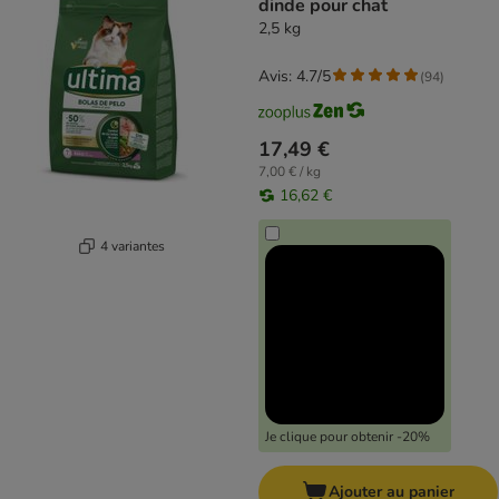
dinde pour chat
2,5 kg
Avis: 4.7/5
(
94
)
17,49 €
7,00 € / kg
16,62 €
4 variantes
Je clique pour obtenir -20%
Ajouter au panier