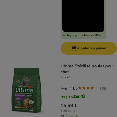
Je clique pour obtenir -20%
Ajouter au panier
Ultima Stérilisé poulet pour
chat
2,5 kg
Avis: 4.1/5
(
145
)
15,69 €
6,28 € / kg
14,91 €