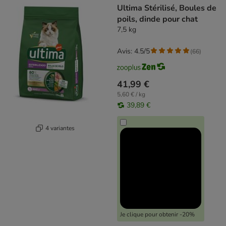
Ultima Stérilisé, Boules de
poils, dinde pour chat
7,5 kg
Avis: 4.5/5
(
66
)
41,99 €
5,60 € / kg
39,89 €
4 variantes
Je clique pour obtenir -20%