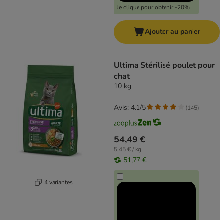
Je clique pour obtenir -20%
Ajouter au panier
Ultima Stérilisé poulet pour
chat
10 kg
Avis: 4.1/5
(
145
)
54,49 €
5,45 € / kg
51,77 €
4 variantes