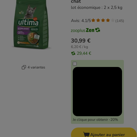
chat
lot économique : 2 x 2,5 kg
Avis: 4.1/5
(
145
)
30,99 €
6,20 € / kg
29,44 €
4 variantes
Je clique pour obtenir -20%
Ajouter au panier