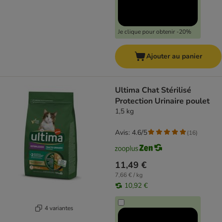
Je clique pour obtenir -20%
Ajouter au panier
Ultima Chat Stérilisé
Protection Urinaire poulet
1,5 kg
Avis: 4.6/5
(
16
)
11,49 €
7,66 € / kg
10,92 €
4 variantes