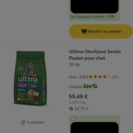
Je clique pour obtenir -20%
Ajouter au panier
Ultima Sterilized Senior
Poulet pour chat
10 kg
Avis: 3.9/5
(
35
)
55,49 €
5,55 € / kg
52,72 €
4 variantes