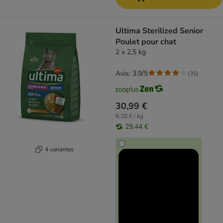
Ultima Sterilized Senior
Poulet pour chat
2 x 2,5 kg
Avis: 3.9/5
(
35
)
30,99 €
6,20 € / kg
29,44 €
4 variantes