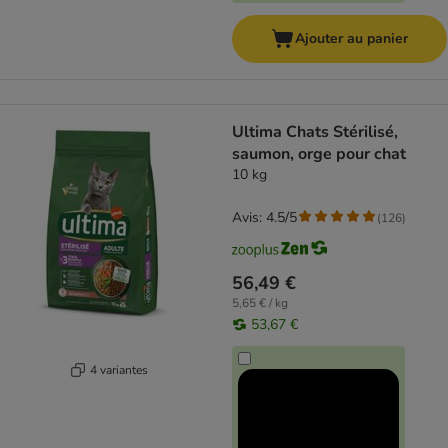
Ajouter au panier
Ultima Chats Stérilisé,
saumon, orge pour chat
10 kg
Avis: 4.5/5
(
126
)
56,49 €
5,65 € / kg
53,67 €
4 variantes