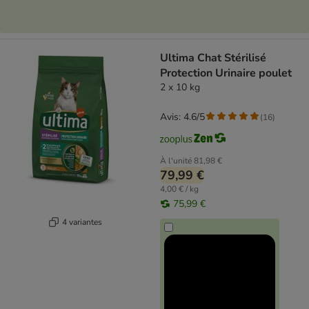
Ultima Chat Stérilisé
Protection Urinaire poulet
2 x 10 kg
Avis: 4.6/5
(
16
)
À l'unité
81,98 €
79,99 €
4,00 € / kg
75,99 €
4 variantes