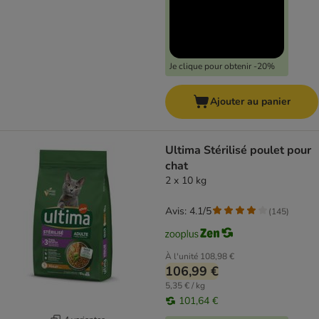
Je clique pour obtenir -20%
Ajouter au panier
Ultima Stérilisé poulet pour
chat
2 x 10 kg
Avis: 4.1/5
(
145
)
À l'unité
108,98 €
106,99 €
5,35 € / kg
101,64 €