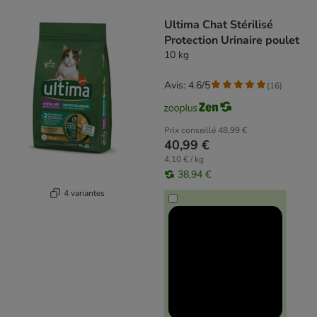
product items have been changed
Ultima Chat Stérilisé
Protection Urinaire poulet
10 kg
Avis: 4.6/5
(
16
)
Prix conseillé
48,99 €
40,99 €
4,10 € / kg
38,94 €
4 variantes