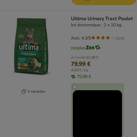
Ultima Urinary Tract Poulet
lot économique : 2 x 10 kg
Avis: 4.3/5
(
124
)
À l'unité
81,98 €
79,99 €
4,00 € / kg
75,99 €
3 variantes